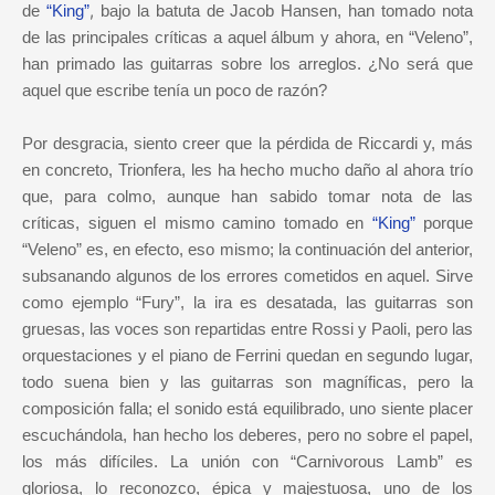
,
de
“King”
bajo la batuta de Jacob Hansen, han tomado nota
de las principales críticas a aquel álbum y ahora, en “Veleno”,
han primado las guitarras sobre los arreglos. ¿No será que
aquel que escribe tenía un poco de razón?
Por desgracia, siento creer que la pérdida de Riccardi y, más
en concreto, Trionfera, les ha hecho mucho daño al ahora trío
que, para colmo, aunque han sabido tomar nota de las
críticas, siguen el mismo camino tomado en
“King”
porque
“Veleno” es, en efecto, eso mismo; la continuación del anterior,
subsanando algunos de los errores cometidos en aquel. Sirve
como ejemplo “Fury”, la ira es desatada, las guitarras son
gruesas, las voces son repartidas entre Rossi y Paoli, pero las
orquestaciones y el piano de Ferrini quedan en segundo lugar,
todo suena bien y las guitarras son magníficas, pero la
composición falla; el sonido está equilibrado, uno siente placer
escuchándola, han hecho los deberes, pero no sobre el papel,
los más difíciles. La unión con “Carnivorous Lamb” es
gloriosa, lo reconozco, épica y majestuosa, uno de los