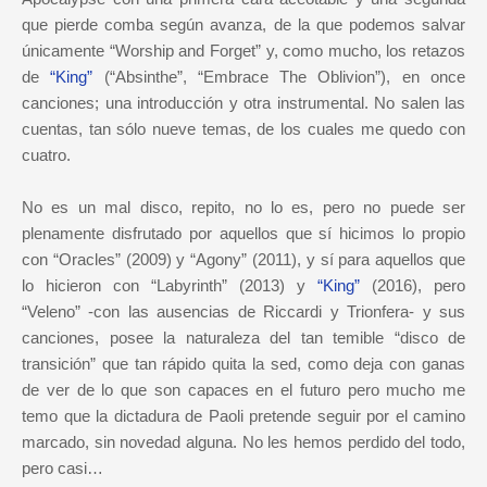
que pierde comba según avanza, de la que podemos salvar
únicamente “Worship and Forget” y, como mucho, los retazos
de
“King”
(“Absinthe”, “Embrace The Oblivion”), en once
canciones; una introducción y otra instrumental. No salen las
cuentas, tan sólo nueve temas, de los cuales me quedo con
cuatro.
No es un mal disco, repito, no lo es, pero no puede ser
plenamente disfrutado por aquellos que sí hicimos lo propio
con “Oracles” (2009) y “Agony” (2011), y sí para aquellos que
lo hicieron con “Labyrinth” (2013) y
“King”
(2016), pero
“Veleno” -con las ausencias de Riccardi y Trionfera- y sus
canciones, posee la naturaleza del tan temible “disco de
transición” que tan rápido quita la sed, como deja con ganas
de ver de lo que son capaces en el futuro pero mucho me
temo que la dictadura de Paoli pretende seguir por el camino
marcado, sin novedad alguna. No les hemos perdido del todo,
pero casi…