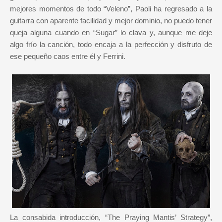
mejores momentos de todo “Veleno”, Paoli ha regresado a la
guitarra con aparente facilidad y mejor dominio, no puedo tener
queja alguna cuando en “Sugar” lo clava y, aunque me deje
algo frío la canción, todo encaja a la perfección y disfruto de
ese pequeño caos entre él y Ferrini.
La consabida introducción, “The Praying Mantis’ Strategy”,