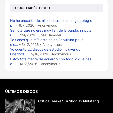
LO QUE HABÉIS DICHO
No he encontrado, ni encontraré en ningún blog o
p...
- 6/7/2026
- Anonymous
Se nota que no eres muy fan de la banda, ni puta
i...
- 5/24/2026
- Jose Hammer
Te tienes que reír, esto no es Sepultura pq lo
dic...
- 5/17/2026
- Anonymous
Yo cuento 22 discos de estudio incluyendo
Goatlord...
- 5/10/2026
- Anonymous
Estoy totalmente de acuerdo con todo lo que has
di...
- 4/23/2026
- Anonymous
ÚLTIMOS DISCOS
Crítica: Taake “En Skog av Nidstang”