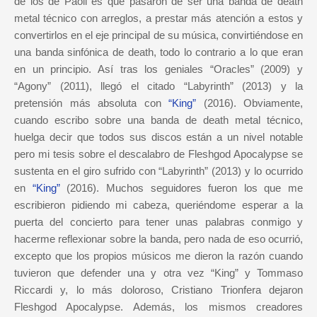
de los de Paoli es que pasaron de ser una banda de death
metal técnico con arreglos, a prestar más atención a estos y
convertirlos en el eje principal de su música, convirtiéndose en
una banda sinfónica de death, todo lo contrario a lo que eran
en un principio. Así tras los geniales “Oracles” (2009) y
“Agony” (2011), llegó el citado “Labyrinth” (2013) y la
pretensión más absoluta con
“King”
(2016).
Obviamente,
cuando escribo sobre una banda de death metal técnico,
huelga decir que todos sus discos están a un nivel notable
pero mi tesis sobre el descalabro de Fleshgod Apocalypse se
sustenta en el giro sufrido con “Labyrinth” (2013) y lo ocurrido
en
“King”
(2016). Muchos seguidores fueron los que me
escribieron pidiendo mi cabeza, queriéndome esperar a la
puerta del concierto para tener unas palabras conmigo y
hacerme reflexionar sobre la banda, pero nada de eso ocurrió,
excepto que los propios músicos me dieron la razón cuando
tuvieron que defender una y otra vez “King” y Tommaso
Riccardi y, lo más doloroso, Cristiano Trionfera dejaron
Fleshgod Apocalypse. Además, los mismos creadores