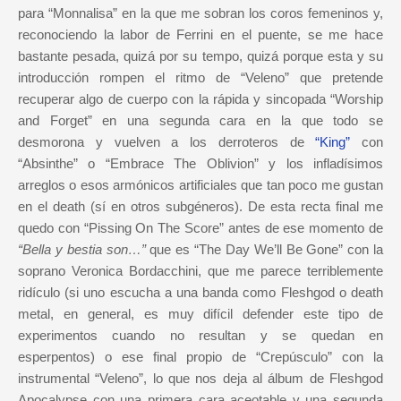
para “Monnalisa” en la que me sobran los coros femeninos y,
reconociendo la labor de Ferrini en el puente, se me hace
bastante pesada, quizá por su tempo, quizá porque esta y su
introducción rompen el ritmo de “Veleno” que pretende
recuperar algo de cuerpo con la rápida y sincopada “Worship
and Forget” en una segunda cara en la que todo se
desmorona y vuelven a los derroteros de
“King”
con
“Absinthe” o “Embrace The Oblivion” y los infladísimos
arreglos o esos armónicos artificiales que tan poco me gustan
en el death (sí en otros subgéneros). De esta recta final me
quedo con “Pissing On The Score” antes de ese momento de
“Bella y bestia son…”
que es “The Day We’ll Be Gone” con la
soprano Veronica Bordacchini, que me parece terriblemente
ridículo (si uno escucha a una banda como Fleshgod o death
metal, en general, es muy difícil defender este tipo de
experimentos cuando no resultan y se quedan en
esperpentos) o ese final propio de “Crepúsculo” con la
instrumental “Veleno”, lo que nos deja al álbum de Fleshgod
Apocalypse con una primera cara aceotable y una segunda