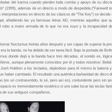
bolas del karma cuando pierden toda comba y apoyo de su discog
” (1999), además de un directo a modo de despedida (“Farewell to
 interpretaciones en directo de los clásicos de “The Key”) se decide 
al, añadiendo las ya famosas letras AD, mientras aquellos que qu
 el robo a mano armada de lo que no era suyo y la incapacidad d
etomar Nocturnus treinta años después y ser capaz de superar la pre
ra la banda, no ha debido de ser tarea fácil. Bajo la portada de Bvll
urnus donde dejó a la banda hace tres décadas, el sonido es, lógic
ñeros, aunque plenamente conocidos por él y todos nosotros: Belial
y Josh Holdren a los teclados, dejándose para él mismo la batería y
e haber cambiado. El resultado una auténtica barbaridad de disco d
 (es un contrasentido, lo sé, pero así es), contundente pero sin pe
espacio es tremendamente esotérico si uno sabe tocar las teclas fant
edra de sus antiguos compañeros.