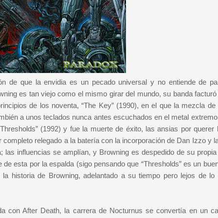
n de que la envidia es un pecado universal y no entiende de pa
wning es tan viejo como el mismo girar del mundo, su banda facturó
rincipios de los noventa, “The Key” (1990), en el que la mezcla de 
también a unos teclados nunca antes escuchados en el metal extremo,
Thresholds” (1992) y fue la muerte de éxito, las ansias por querer l
 completo relegado a la batería con la incorporación de Dan Izzo y l
a; las influencias se amplían, y Browning es despedido de su propia
de esta por la espalda (sigo pensando que “Thresholds” es un bue
 la historia de Browning, adelantado a su tiempo pero lejos de lo
da con After Death, la carrera de Nocturnus se convertía en un c