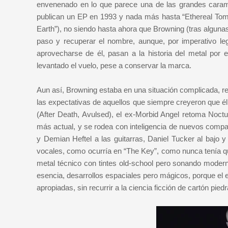
envenenado en lo que parece una de las grandes caram
publican un EP en 1993 y nada más hasta “Ethereal Tomb
Earth”), no siendo hasta ahora que Browning (tras algunas
paso y recuperar el nombre, aunque, por imperativo leg
aprovecharse de él, pasan a la historia del metal por
levantado el vuelo, pese a conservar la marca.
Aun así, Browning estaba en una situación complicada, r
las expectativas de aquellos que siempre creyeron que él e
(After Death, Avulsed), el ex-Morbid Angel retoma Noct
más actual, y se rodea con inteligencia de nuevos compa
y Demian Heftel a las guitarras, Daniel Tucker al bajo 
vocales, como ocurría en “The Key”, como nunca tenía qu
metal técnico con tintes old-school pero sonando moderno
esencia, desarrollos espaciales pero mágicos, porque el 
apropiadas, sin recurrir a la ciencia ficción de cartón pi