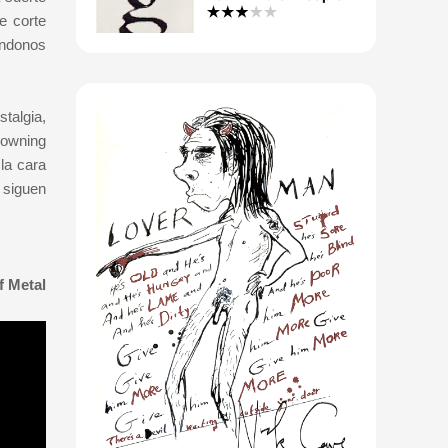
e corte
ándonos
stalgia,
rowning
la cara
 siguen
f Metal