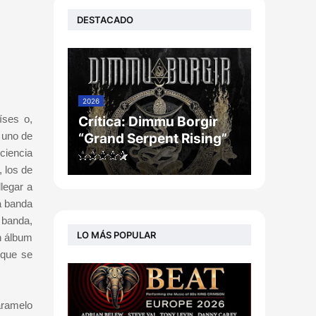
DESTACADO
2026
íses o,
Crítica: Dimmu Borgir
 uno de
“Grand Serpent Rising”
ciencia
 los de
legar a
a banda
 banda,
LO MÁS POPULAR
n álbum
 que se
aramelo