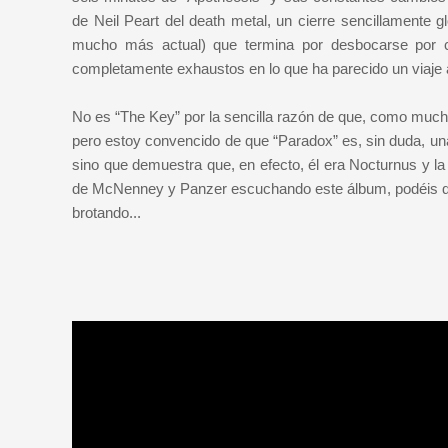
de Neil Peart del death metal, un cierre sencillamente 
mucho más actual) que termina por desbocarse por c
completamente exhaustos en lo que ha parecido un viaje a 
No es “The Key” por la sencilla razón de que, como muchos 
pero estoy convencido de que “Paradox” es, sin duda, u
sino que demuestra que, en efecto, él era Nocturnus y la 
de McNenney y Panzer escuchando este álbum, podéis que
brotando...