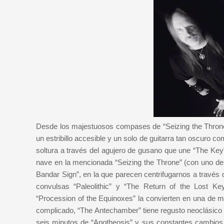
Desde los majestuosos compases de “Seizing the Thron
un estribillo accesible y un solo de guitarra tan oscuro
soltura a través del agujero de gusano que une “The Key
nave en la mencionada “Seizing the Throne” (con uno de lo
Bandar Sign”, en la que parecen centrifugarnos a través de
convulsas “Paleolithic” y “The Return of the Lost K
“Procession of the Equinoxes” la convierten en una de m
complicado, “The Antechamber” tiene regusto neoclásico e
seis minutos de “Apotheosis” y sus constantes cambios 