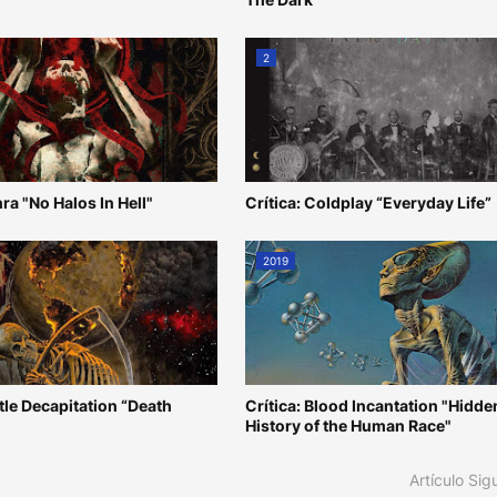
2
hra "No Halos In Hell"
Crítica: Coldplay “Everyday Life”
2019
ttle Decapitation “Death
Crítica: Blood Incantation "Hidde
History of the Human Race"
Artículo Sig