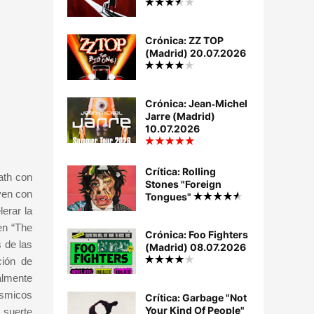
Crónica: ZZ TOP
(Madrid) 20.07.2026
Crónica: Jean‐Michel
Jarre (Madrid)
10.07.2026
Crítica: Rolling
ath con
Stones "Foreign
ven con
Tongues"
erar la
en “The
Crónica: Foo Fighters
s de las
(Madrid) 08.07.2026
ción de
almente
ásmicos
Crítica: Garbage "Not
Your Kind Of People"
 suerte