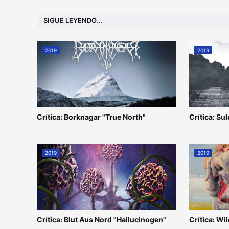
SIGUE LEYENDO...
2019
2019
Crítica: Borknagar "True North"
Crítica: Su
2019
2019
Crítica: Blut Aus Nord "Hallucinogen"
Crítica: Wi