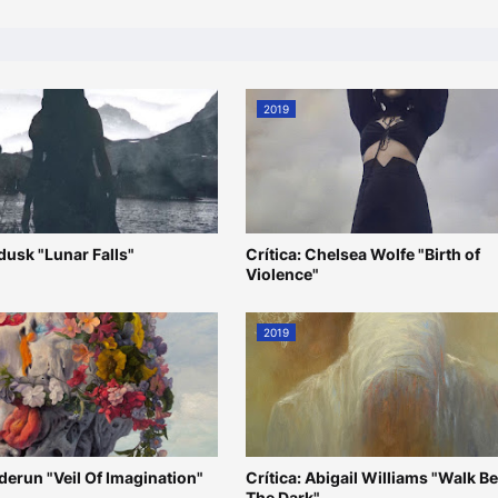
2019
ldusk "Lunar Falls"
Crítica: Chelsea Wolfe "Birth of
Violence"
2019
lderun "Veil Of Imagination"
Crítica: Abigail Williams "Walk 
The Dark"