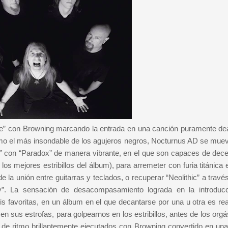
e” con Browning marcando la entrada en una canción puramente de
 como el más insondable de los agujeros negros, Nocturnus AD se mue
” con “Paradox” de manera vibrante, en el que son capaces de decel
s mejores estribillos del álbum), para arremeter con furia titánica 
 la unión entre guitarras y teclados, o recuperar “Neolithic” a travé
ey”. La sensación de desacompasamiento lograda en la introduc
is favoritas, en un álbum en el que decantarse por una u otra es re
n sus estrofas, para golpearnos en los estribillos, antes de los org
de ritmo brillantemente ejecutados con Browning convertido en una