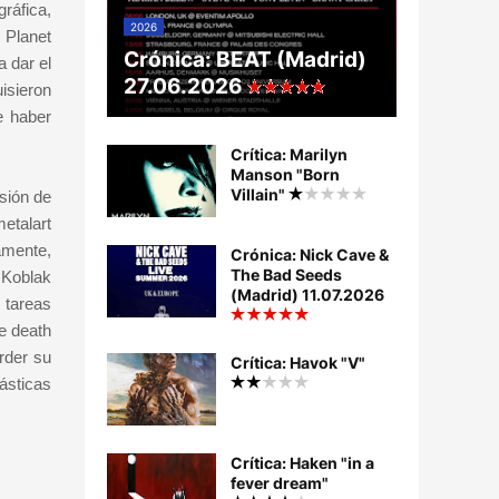
ráfica,
2026
 Planet
Crónica: BEAT (Madrid)
a dar el
27.06.2026
isieron
e haber
Crítica: Marilyn
Manson "Born
Villain"
sión de
metalart
amente,
Crónica: Nick Cave &
The Bad Seeds
 Koblak
(Madrid) 11.07.2026
 tareas
e death
rder su
Crítica: Havok "V"
ásticas
Crítica: Haken "in a
fever dream"