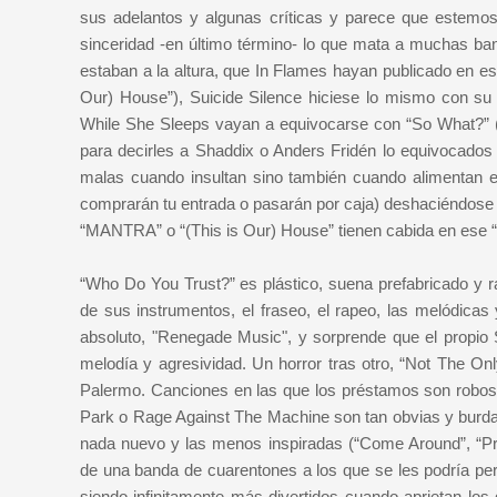
sus adelantos y algunas críticas y parece que estemos 
sinceridad -en último término- lo que mata a muchas ba
estaban a la altura, que In Flames hayan publicado en esto
Our) House”), Suicide Silence hiciese lo mismo con s
While She Sleeps vayan a equivocarse con “So What?” (
para decirles a Shaddix o Anders Fridén lo equivocados
malas cuando insultan sino también cuando alimentan e
comprarán tu entrada o pasarán por caja) deshaciéndose l
“MANTRA” o “(This is Our) House” tienen cabida en ese “
“Who Do You Trust?” es plástico, suena prefabricado y r
de sus instrumentos, el fraseo, el rapeo, las melódicas 
absoluto, "Renegade Music", y sorprende que el propio 
melodía y agresividad. Un horror tras otro, “Not The Onl
Palermo. Canciones en las que los préstamos son robos al
Park o Rage Against The Machine son tan obvias y burdas
nada nuevo y las menos inspiradas (“Come Around”, “Pr
de una banda de cuarentones a los que se les podría pe
siendo infinitamente más divertidos cuando aprietan los