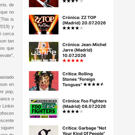
rio, de
 que no
Crónica: ZZ TOP
(This is
(Madrid) 20.07.2026
2019) y
í cerca
son tan
Crónica: Jean‐Michel
sos que
Jarre (Madrid)
evate”,
10.07.2026
Crítica: Rolling
pastado
Stones "Foreign
 son en
Tongues"
re pop,
rance o
Crónica: Foo Fighters
 Linkin
(Madrid) 08.07.2026
ofrecen
escente
 siguen
Crítica: Garbage "Not
Your Kind Of People"
ejor de