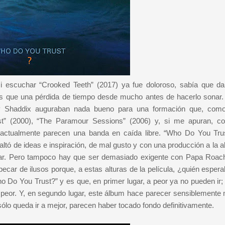
escuchar “Crooked Teeth” (2017) ya fue doloroso, sabía que da
s que una pérdida de tiempo desde mucho antes de hacerlo sonar.
oby Shaddix auguraban nada bueno para una formación que, com
st” (2000), “The Paramour Sessions” (2006) y, si me apuran, c
o actualmente parecen una banda en caída libre. “Who Do You Tru
 faltó de ideas e inspiración, de mal gusto y con una producción a la a
ar. Pero tampoco hay que ser demasiado exigente con Papa Roach
ecar de ilusos porque, a estas alturas de la película, ¿quién espera
ho Do You Trust?” y es que, en primer lugar, a peor ya no pueden ir;
peor. Y, en segundo lugar, este álbum hace parecer sensiblemente 
 sólo queda ir a mejor, parecen haber tocado fondo definitivamente.