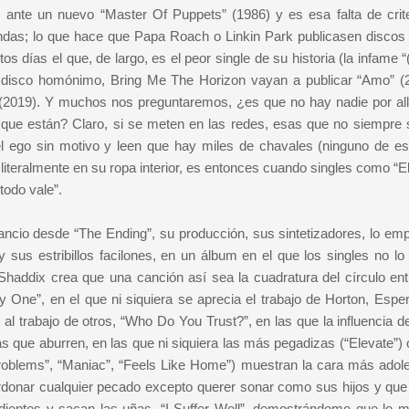
ante un nuevo “Master Of Puppets” (1986) y es esa falta de crite
ndas; lo que hace que Papa Roach o Linkin Park publicasen discos
s días el que, de largo, es el peor single de su historia (la infame “
u disco homónimo, Bring Me The Horizon vayan a publicar “Amo” (
2019). Y muchos nos preguntaremos, ¿es que no hay nadie por all
 que están? Claro, si se meten en las redes, esas que no siempre 
l ego sin motivo y leen que hay miles de chavales (ninguno de e
iteralmente en su ropa interior, es entonces cuando singles como “El
todo vale”.
ancio desde “The Ending”, su producción, sus sintetizadores, lo em
y sus estribillos facilones, en un álbum en el que los singles no lo
Shaddix crea que una canción así sea la cuadratura del círculo ent
y One”, en el que ni siquiera se aprecia el trabajo de Horton, Espe
 trabajo de otros, “Who Do You Trust?”, en las que la influencia de
 que aburren, en las que ni siquiera las más pegadizas (“Elevate”) 
oblems”, “Maniac”, “Feels Like Home”) muestran la cara más adol
rdonar cualquier pecado excepto querer sonar como sus hijos y que
 dientes y sacan las uñas, “I Suffer Well”, demostrándome que lo m