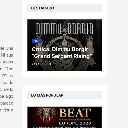
DESTACADO
2026
rle una
Crítica: Dimmu Borgir
 Ni sus
“Grand Serpent Rising”
o todos
on “The
st?” es
ltura de
, serlo
LO MÁS POPULAR
ba algo
 parece
mejor a