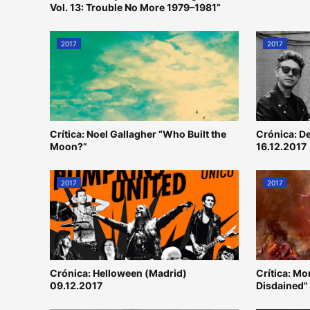
Vol. 13: Trouble No More 1979–1981”
2017
2017
Crítica: Noel Gallagher “Who Built the
Crónica: D
Moon?”
16.12.2017
2017
2017
Crónica: Helloween (Madrid)
Crítica: M
09.12.2017
Disdained"