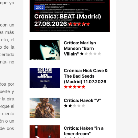
 que ya
2026
Crónica: BEAT (Madrid)
27.06.2026
 con un
nes más
llo, el
Crítica: Marilyn
o de la
Manson "Born
Villain"
certado
nta- no
Crónica: Nick Cave &
The Bad Seeds
(Madrid) 11.07.2026
dos por
uerte y
la gira
Crítica: Havok "V"
rque el
 ciento
ón o un
Crítica: Haken "in a
 de dos
fever dream"