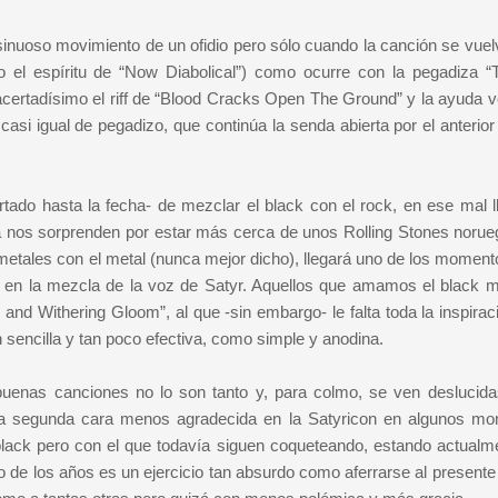
y sinuoso movimiento de un ofidio pero sólo cuando la canción se vue
el espíritu de “Now Diabolical”) como ocurre con la pegadiza “
acertadísimo el riff de “Blood Cracks Open The Ground” y la ayuda v
 casi igual de pegadizo, que continúa la senda abierta por el anterio
certado hasta la fecha- de mezclar el black con el rock, en ese mal 
lla nos sorprenden por estar más cerca de unos Rolling Stones norue
metales con el metal (nunca mejor dicho), llegará uno de los momen
 en la mezcla de la voz de Satyr. Aquellos que amamos el black m
and Withering Gloom”, al que -sin embargo- le falta toda la inspirac
an sencilla y tan poco efectiva, como simple y anodina.
uenas canciones no lo son tanto y, para colmo, se ven deslucida
 una segunda cara menos agradecida en la Satyricon en algunos m
ack pero con el que todavía siguen coqueteando, estando actualm
o de los años es un ejercicio tan absurdo como aferrarse al presente