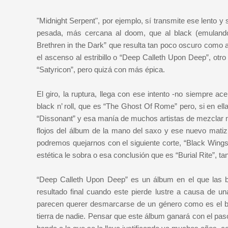
"Midnight Serpent", por ejemplo, sí transmite ese lento 
pesada, más cercana al doom, que al black (emulando 
Brethren in the Dark” que resulta tan poco oscuro como 
el ascenso al estribillo o “Deep Calleth Upon Deep”, otro
“Satyricon”, pero quizá con más épica.
El giro, la ruptura, llega con ese intento -no siempre a
black n’ roll, que es “The Ghost Of Rome” pero, si en e
“Dissonant” y esa manía de muchos artistas de mezclar 
flojos del álbum de la mano del saxo y ese nuevo matiz
podremos quejarnos con el siguiente corte, “Black Wings 
estética le sobra o esa conclusión que es “Burial Rite”, t
“Deep Calleth Upon Deep” es un álbum en el que las b
resultado final cuando este pierde lustre a causa de
parecen querer desmarcarse de un género como es el bl
tierra de nadie. Pensar que este álbum ganará con el pas