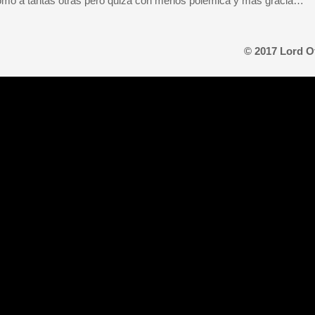
 como a tantas otras pero quizá con menos polémica y más gracia…
© 2017 Lord O