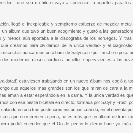
re decir que sea un hito o vaya a convencer a aquellos para los
tación, llegó el inexplicable y sempiterno esfuerzo de mezclar metal
15) un álbum que tuvo un buen acogimiento y gustó a las generacio
y menos aún aportaba a la discografía de los noruegos. Y, tras e
ia que creamos para olvidarnos de la única verdad- y el diagnóstic
no escuchar nunca más un álbum de Satyricon -por mucho o poco a
uso los modernos dioses nórdicos -aquellos supervivientes a los nove
 Haraldstad) estuviesen trabajando en un nuevo álbum nos cogió a to
pongo que aquellos más grandes son los que miran de cara a la m
más aman a estar esperándola en la cama. Y la única verdad es que 
os con esa bestia bicéfala en directo, formada por Satyr y Frost, po
calando en uno tras posteriores escuchas cuando, en el noventa por
 discos que no merecen la pena, no es más que un álbum de transici
quiera podrá entender que el Do de pecho lo dieron hace ya más