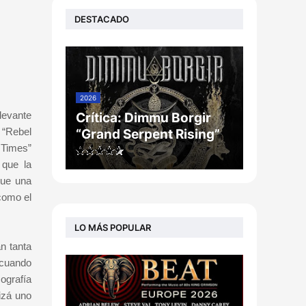
DESTACADO
2026
levante
Crítica: Dimmu Borgir
 “Rebel
“Grand Serpent Rising”
 Times”
 que la
que una
como el
LO MÁS POPULAR
n tanta
 cuando
ografía
izá uno