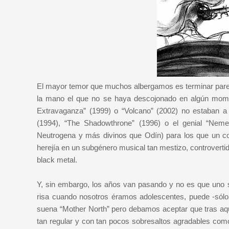
El mayor temor que muchos albergamos es terminar pare
la mano el que no se haya descojonado en algún mome
Extravaganza” (1999) o “Volcano” (2002) no estaban a la
(1994), “The Shadowthrone” (1996) o el genial “Nem
Neutrogena y más divinos que Odín) para los que un co
herejía en un subgénero musical tan mestizo, controvert
black metal.
Y, sin embargo, los años van pasando y no es que uno se
risa cuando nosotros éramos adolescentes, puede -sólo
suena “Mother North” pero debamos aceptar que tras aque
tan regular y con tan pocos sobresaltos agradables co