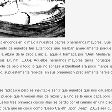
ciéndonos en lo malo a nuestros padres o hermanos mayores. Que 
nto de aquellos tan auténticos que lloraban amargamente porque
 altura de la trilogía inicial, aquella formada por “Dark Medieval
esis Divina” (1996). Aquellos hermanos mayores (más noruegos
rte de pelo o todo lo que no sonase a blastbeat era poco menos 
ido, supuestamente rebelde (en sus orígenes) y precisamente hereje 
 radicalice pero es inevitable sentir que aquellos que nos causaba
 puede- que tuviesen algo de razón y a uno se le erice cada poro
llos tres primeros discos algo se perdió por el camino en una disc
mo para que un disco como “Deep Calleth Upon Deep” (2017) sea qu