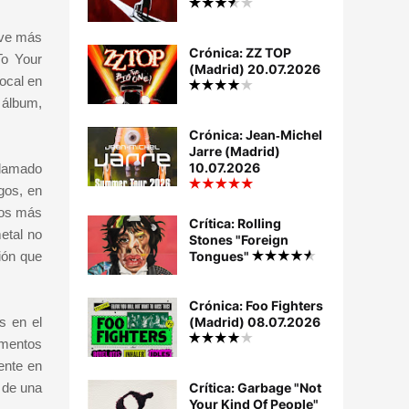
lve más
Crónica: ZZ TOP
To Your
(Madrid) 20.07.2026
ocal en
r álbum,
Crónica: Jean‐Michel
Jarre (Madrid)
10.07.2026
llamado
gos, en
tos más
Crítica: Rolling
etal no
Stones "Foreign
ión que
Tongues"
Crónica: Foo Fighters
s en el
(Madrid) 08.07.2026
omentos
ente en
 de una
Crítica: Garbage "Not
Your Kind Of People"