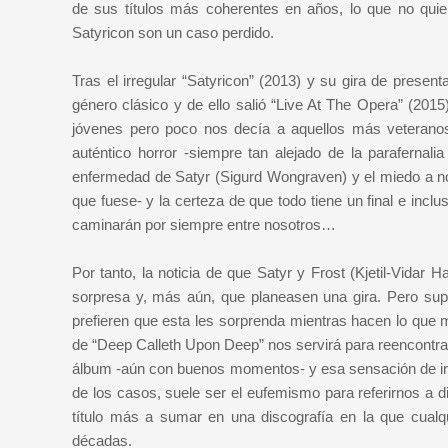
de sus títulos más coherentes en años, lo que no quie
Satyricon son un caso perdido.
Tras el irregular “Satyricon” (2013) y su gira de presen
género clásico y de ello salió “Live At The Opera” (20
jóvenes pero poco nos decía a aquellos más veteranos 
auténtico horror -siempre tan alejado de la parafernal
enfermedad de Satyr (Sigurd Wongraven) y el miedo a 
que fuese- y la certeza de que todo tiene un final e incl
caminarán por siempre entre nosotros…
Por tanto, la noticia de que Satyr y Frost (Kjetil-Vidar
sorpresa y, más aún, que planeasen una gira. Pero su
prefieren que esta les sorprenda mientras hacen lo que 
de “Deep Calleth Upon Deep” nos servirá para reencontrarn
álbum -aún con buenos momentos- y esa sensación de ir 
de los casos, suele ser el eufemismo para referirnos a
título más a sumar en una discografía en la que cual
décadas.