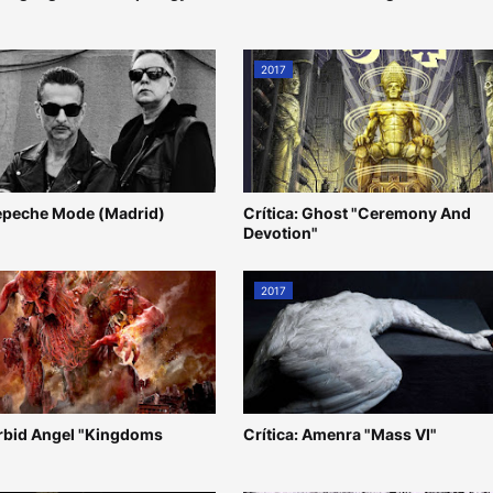
2017
epeche Mode (Madrid)
Crítica: Ghost "Ceremony And
Devotion"
2017
orbid Angel "Kingdoms
Crítica: Amenra "Mass VI"