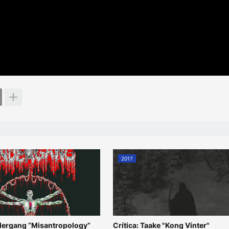
2017
ndergang “Misantropology”
Crítica: Taake "Kong Vinter"