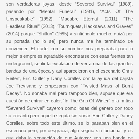
son verdaderas joyas, desde “Severed Survival” (1989),
pasando por “Mental Funeral” (1991), “Acts Of The
Unspeakable” (1992), “Macabre Eternal” (2011), “The
Headless Ritual” (2013), “Tourniquets, Hacksaws and Graves”
(2014) porque “Shitfun” (1995) y sintiéndolo mucho, quizá por
su portada (no lo sé) pero nunca me ha terminado de
convencer. El cartel con su nombre nos preparaba para lo
mejor, siempre es agradable encontrarse con esas fuentes tan
underground, sentir la excitación de ver a una de las grandes
bandas de una época y así aparecieron en el escenario Chris
Reifert, Eric Cutler y Dany Coralles con la ayuda del bajista
Joe Trevisano y empezaron con “Twisted Mass of Burnt
Decay”. No sonaba mal pero tampoco bien, supuse que era
cuestión de entrar en calor, “In The Grip Of Winter” o la mítica
“Severed Survival” cayeron como losas del género con todo
su encanto pero aquello seguía sin sonar. Eric Cutler y Danny
Coralles, sobre todo este último, se lo pasaban bien en el
escenario pero, por desgracia, algo seguía sin funcionar y es
que daba la sensación de que Autopsy son una banda de