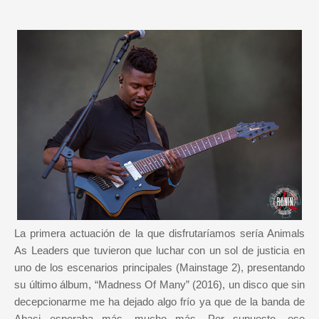
La primera actuación de la que disfrutaríamos sería Animals
As Leaders que tuvieron que luchar con un sol de justicia en
uno de los escenarios principales (Mainstage 2), presentando
su último álbum, “Madness Of Many” (2016), un disco que sin
decepcionarme me ha dejado algo frío ya que de la banda de
Abasi esperaba más, mucho más. Por supuesto, ese