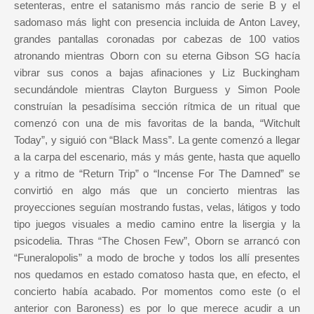
setenteras, entre el satanismo más rancio de serie B y el
sadomaso más light con presencia incluida de Anton Lavey,
grandes pantallas coronadas por cabezas de 100 vatios
atronando mientras Oborn con su eterna Gibson SG hacía
vibrar sus conos a bajas afinaciones y Liz Buckingham
secundándole mientras Clayton Burguess y Simon Poole
construían la pesadísima sección rítmica de un ritual que
comenzó con una de mis favoritas de la banda, “Witchult
Today”, y siguió con “Black Mass”. La gente comenzó a llegar
a la carpa del escenario, más y más gente, hasta que aquello
y a ritmo de “Return Trip” o “Incense For The Damned” se
convirtió en algo más que un concierto mientras las
proyecciones seguían mostrando fustas, velas, látigos y todo
tipo juegos visuales a medio camino entre la lisergia y la
psicodelia. Thras “The Chosen Few”, Oborn se arrancó con
“Funeralopolis” a modo de broche y todos los allí presentes
nos quedamos en estado comatoso hasta que, en efecto, el
concierto había acabado. Por momentos como este (o el
anterior con Baroness) es por lo que merece acudir a un