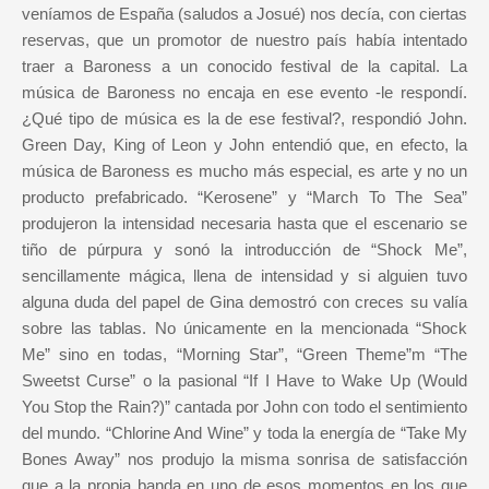
veníamos de España (saludos a Josué) nos decía, con ciertas
reservas, que un promotor de nuestro país había intentado
traer a Baroness a un conocido festival de la capital. La
música de Baroness no encaja en ese evento -le respondí.
¿Qué tipo de música es la de ese festival?, respondió John.
Green Day, King of Leon y John entendió que, en efecto, la
música de Baroness es mucho más especial, es arte y no un
producto prefabricado. “Kerosene” y “March To The Sea”
produjeron la intensidad necesaria hasta que el escenario se
tiño de púrpura y sonó la introducción de “Shock Me”,
sencillamente mágica, llena de intensidad y si alguien tuvo
alguna duda del papel de Gina demostró con creces su valía
sobre las tablas. No únicamente en la mencionada “Shock
Me” sino en todas, “Morning Star”, “Green Theme”m “The
Sweetst Curse” o la pasional “If I Have to Wake Up (Would
You Stop the Rain?)” cantada por John con todo el sentimiento
del mundo. “Chlorine And Wine” y toda la energía de “Take My
Bones Away” nos produjo la misma sonrisa de satisfacción
que a la propia banda en uno de esos momentos en los que