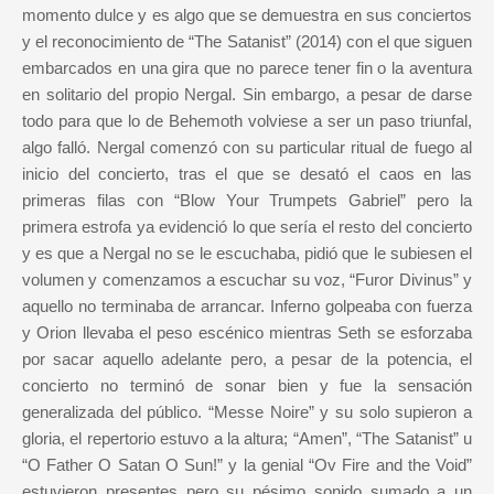
momento dulce y es algo que se demuestra en sus conciertos
y el reconocimiento de “The Satanist” (2014) con el que siguen
embarcados en una gira que no parece tener fin o la aventura
en solitario del propio Nergal. Sin embargo, a pesar de darse
todo para que lo de Behemoth volviese a ser un paso triunfal,
algo falló. Nergal comenzó con su particular ritual de fuego al
inicio del concierto, tras el que se desató el caos en las
primeras filas con “Blow Your Trumpets Gabriel” pero la
primera estrofa ya evidenció lo que sería el resto del concierto
y es que a Nergal no se le escuchaba, pidió que le subiesen el
volumen y comenzamos a escuchar su voz, “Furor Divinus” y
aquello no terminaba de arrancar. Inferno golpeaba con fuerza
y Orion llevaba el peso escénico mientras Seth se esforzaba
por sacar aquello adelante pero, a pesar de la potencia, el
concierto no terminó de sonar bien y fue la sensación
generalizada del público. “Messe Noire” y su solo supieron a
gloria, el repertorio estuvo a la altura; “Amen”, “The Satanist” u
“O Father O Satan O Sun!” y la genial “Ov Fire and the Void”
estuvieron presentes pero su pésimo sonido sumado a un