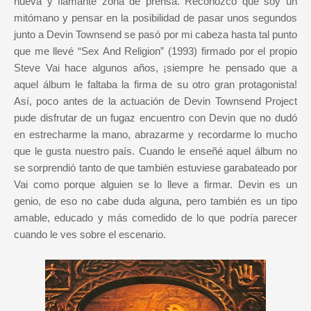
nueva y flamante zona de prensa. Reconozco que soy un
mitómano y pensar en la posibilidad de pasar unos segundos
junto a Devin Townsend se pasó por mi cabeza hasta tal punto
que me llevé “Sex And Religion” (1993) firmado por el propio
Steve Vai hace algunos años, ¡siempre he pensado que a
aquel álbum le faltaba la firma de su otro gran protagonista!
Así, poco antes de la actuación de Devin Townsend Project
pude disfrutar de un fugaz encuentro con Devin que no dudó
en estrecharme la mano, abrazarme y recordarme lo mucho
que le gusta nuestro país. Cuando le enseñé aquel álbum no
se sorprendió tanto de que también estuviese garabateado por
Vai como porque alguien se lo lleve a firmar. Devin es un
genio, de eso no cabe duda alguna, pero también es un tipo
amable, educado y más comedido de lo que podría parecer
cuando le ves sobre el escenario.