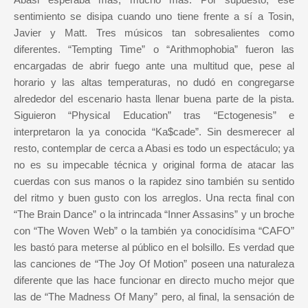
sentimiento se disipa cuando uno tiene frente a sí a Tosin,
Javier y Matt. Tres músicos tan sobresalientes como
diferentes. “Tempting Time” o “Arithmophobia” fueron las
encargadas de abrir fuego ante una multitud que, pese al
horario y las altas temperaturas, no dudó en congregarse
alrededor del escenario hasta llenar buena parte de la pista.
Siguieron “Physical Education” tras “Ectogenesis” e
interpretaron la ya conocida “Ka$cade”. Sin desmerecer al
resto, contemplar de cerca a Abasi es todo un espectáculo; ya
no es su impecable técnica y original forma de atacar las
cuerdas con sus manos o la rapidez sino también su sentido
del ritmo y buen gusto con los arreglos. Una recta final con
“The Brain Dance” o la intrincada “Inner Assasins” y un broche
con “The Woven Web” o la también ya conocidísima “CAFO”
les bastó para meterse al público en el bolsillo. Es verdad que
las canciones de “The Joy Of Motion” poseen una naturaleza
diferente que las hace funcionar en directo mucho mejor que
las de “The Madness Of Many” pero, al final, la sensación de