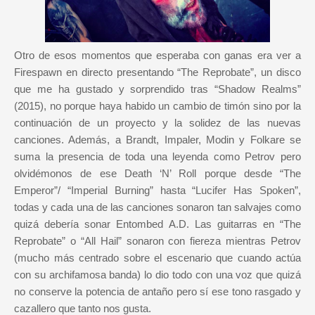
Otro de esos momentos que esperaba con ganas era ver a
Firespawn en directo presentando “The Reprobate”, un disco
que me ha gustado y sorprendido tras “Shadow Realms”
(2015), no porque haya habido un cambio de timón sino por la
continuación de un proyecto y la solidez de las nuevas
canciones. Además, a Brandt, Impaler, Modin y Folkare se
suma la presencia de toda una leyenda como Petrov pero
olvidémonos de ese Death ‘N’ Roll porque desde “The
Emperor”/ “Imperial Burning” hasta “Lucifer Has Spoken”,
todas y cada una de las canciones sonaron tan salvajes como
quizá debería sonar Entombed A.D. Las guitarras en “The
Reprobate” o “All Hail” sonaron con fiereza mientras Petrov
(mucho más centrado sobre el escenario que cuando actúa
con su archifamosa banda) lo dio todo con una voz que quizá
no conserve la potencia de antaño pero sí ese tono rasgado y
cazallero que tanto nos gusta.