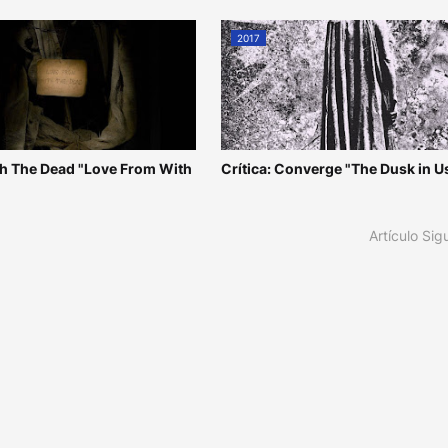
2017
ith The Dead "Love From With
Crítica: Converge "The Dusk in U
Artículo Sig