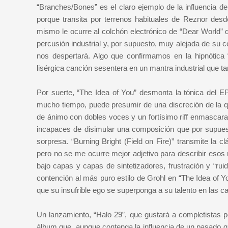
“Branches/Bones” es el claro ejemplo de la influencia de
porque transita por terrenos habituales de Reznor des
mismo le ocurre al colchón electrónico de “Dear World” q
percusión industrial y, por supuesto, muy alejada de su co
nos despertará. Algo que confirmamos en la hipnótica
lisérgica canción sesentera en un mantra industrial que t
Por suerte, “The Idea of You” desmonta la tónica del E
mucho tiempo, puede presumir de una discreción de la q
de ánimo con dobles voces y un fortísimo riff enmascara
incapaces de disimular una composición que por supuesto
sorpresa. “Burning Bright (Field on Fire)” transmite la c
pero no se me ocurre mejor adjetivo para describir eso
bajo capas y capas de sintetizadores, frustración y “rui
contención al más puro estilo de Grohl en “The Idea of Y
que su insufrible ego se superponga a su talento en las c
Un lanzamiento, “Halo 29”, que gustará a completistas p
álbum que, aunque contenga la influencia de un pasado gl