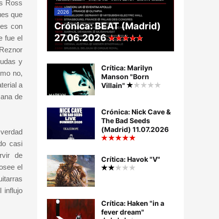
us Ross
2026
ues que
Crónica: BEAT (Madrid)
nes con
27.06.2026
 fue el
 Reznor
dudas y
Crítica: Marilyn
ómo no,
Manson "Born
erial a
Villain"
mana de
Crónica: Nick Cave &
The Bad Seeds
(Madrid) 11.07.2026
 verdad
do casi
rvir de
Crítica: Havok "V"
osee el
itarras
influjo
Crítica: Haken "in a
fever dream"