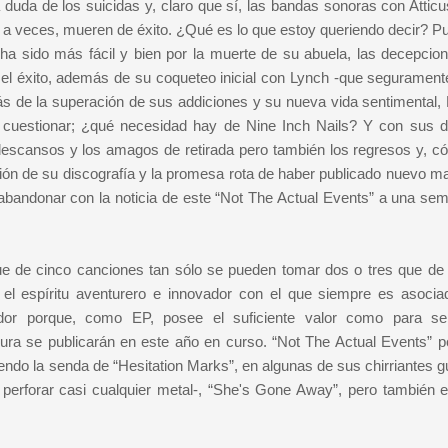
a duda de los suicidas y, claro que sí, las bandas sonoras con Attic
a veces, mueren de éxito. ¿Qué es lo que estoy queriendo decir? P
a sido más fácil y bien por la muerte de su abuela, las decepcio
 el éxito, además de su coqueteo inicial con Lynch -que seguramente
más de la superación de sus addiciones y su nueva vida sentimental,
a cuestionar; ¿qué necesidad hay de Nine Inch Nails? Y con sus 
escansos y los amagos de retirada pero también los regresos y, c
ión de su discografía y la promesa rota de haber publicado nuevo mat
 abandonar con la noticia de este “Not The Actual Events” a una se
rque de cinco canciones tan sólo se pueden tomar dos o tres que de
l espíritu aventurero e innovador con el que siempre es asocia
dor porque, como EP, posee el suficiente valor como para se
ura se publicarán en este año en curso. “Not The Actual Events” p
ndo la senda de “Hesitation Marks”, en algunas de sus chirriantes gu
erforar casi cualquier metal-, “She's Gone Away”, pero también el 