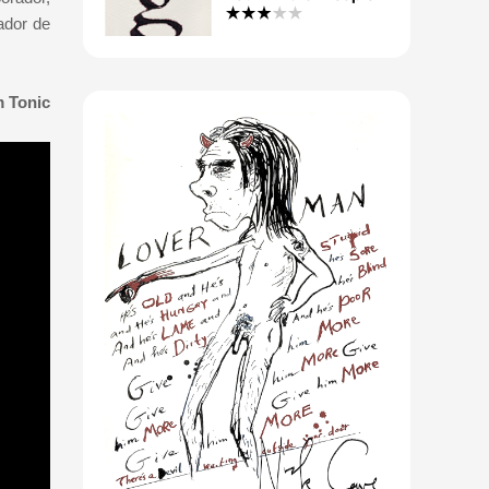
ador de
m Tonic