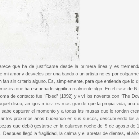
arece que ha de justificarse desde la primera línea y es tremen
re mi amor y desvelos por una banda o un artista no es por colgarme
 fan sin criterio alguno. Es, simplemente, para que entienda que lo 
la música que ha escuchado significa realmente algo. En el caso de N
 toma de contacto fue “Fixed” (1992) y viví los noventa con “The D
aquel disco, amigos míos- es más grande que la propia vida; uno 
 y sabe capturar el momento y a todas las musas que le rondan cre
ar los próximos años buceando en sus surcos, descubriendo los ac
bezas que debió gestarse en la calurosa noche del 9 de agosto de 
Después llegó la fragilidad, la calma y el apretar de dientes, el añ