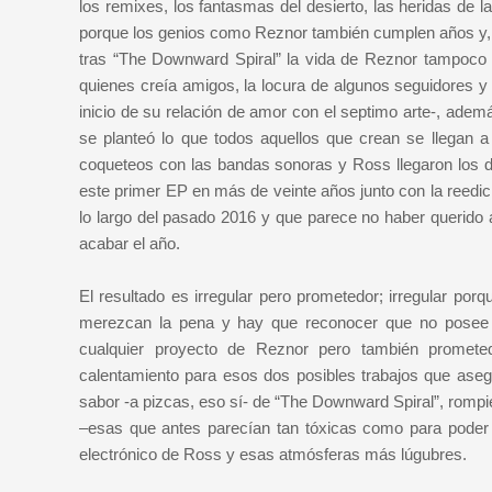
los remixes, los fantasmas del desierto, las heridas de l
porque los genios como Reznor también cumplen años y, 
tras “The Downward Spiral” la vida de Reznor tampoco h
quienes creía amigos, la locura de algunos seguidores y
inicio de su relación de amor con el septimo arte-, ade
se planteó lo que todos aquellos que crean se llegan 
coqueteos con las bandas sonoras y Ross llegaron los d
este primer EP en más de veinte años junto con la reedic
lo largo del pasado 2016 y que parece no haber querido
acabar el año.
El resultado es irregular pero prometedor; irregular po
merezcan la pena y hay que reconocer que no posee e
cualquier proyecto de Reznor pero también promete
calentamiento para esos dos posibles trabajos que aseg
sabor -a pizcas, eso sí- de “The Downward Spiral”, rompie
–esas que antes parecían tan tóxicas como para poder p
electrónico de Ross y esas atmósferas más lúgubres.