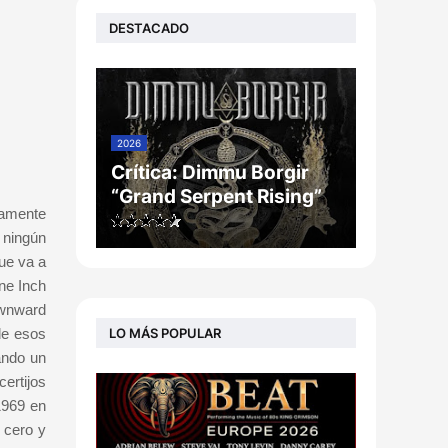
DESTACADO
2026
Crítica: Dimmu Borgir
“Grand Serpent Rising”
damente
 ningún
que va a
ine Inch
ownward
LO MÁS POPULAR
de esos
ando un
ertijos
1969 en
o cero y