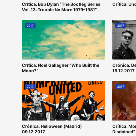
Crítica: Bob Dylan “The Bootleg Series
Crítica: U
Vol. 13: Trouble No More 1979–1981”
2017
2017
Crítica: Noel Gallagher “Who Built the
Crónica: D
Moon?”
16.12.2017
2017
2017
Crónica: Helloween (Madrid)
Crítica: M
09.12.2017
Disdained"