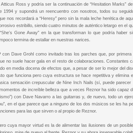
 Atticus Ross y podría ser la continuación de “Hesitation Marks” de
de 1994 y supondrá un reencuentro con nosotros, todos su seguido
ue nos recordará a “Heresy” pero sin la mala leche herética de aque
rrosivo estribillo, siendo cuatro minutos de auténtico letargo en el 
 “She's Gone Away” en la que transforman lo que podría haber s
ampoco termina de estallar en nuestras narices.
P con Dave Grohl como invitado tras los parches que, por primera
ue no suele hacer gala en el resto de colaboraciones. Constantes 
do en media docena de efectos que, a pesar de ser lo mejor del dis
 que funciona pero cuya estructura se hace repetitiva y elimina el
lásica sensación crepuscular de Nine Inch Nails (sí, puede parecer r
s momentos de increíble belleza que a veces Reznor ha sido capaz d
dismo”) con Dave Navarro a las guitarras y, de nuevo, todo un ejerc
ou”, en el que parece que a ninguno de los dos músicos se les ha pe
anciones para las que sirven o al propio de Reznor.
ero cuya mayor virtud es la de alimentar las ilusiones de un posibl
orioso, mire de nuevo al frente. Reznor y su ahora inseparable colab