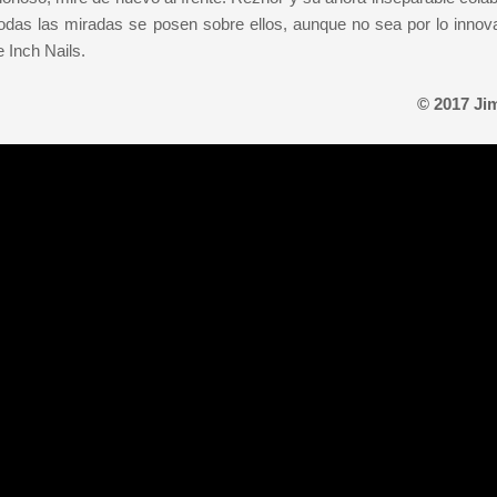
todas las miradas se posen sobre ellos, aunque no sea por lo innov
 Inch Nails.
© 2017 Ji