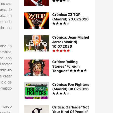
 no ser
res, lo
Crónica: ZZ TOP
lla, su
(Madrid) 20.07.2026
que nada
ido una
Crónica: Jean‐Michel
Jarre (Madrid)
 vez en
10.07.2026
cambios
co, son
Crítica: Rolling
 factor
Stones "Foreign
idículo
Tongues"
e crear
icio de
Crónica: Foo Fighters
rmitido
(Madrid) 08.07.2026
e nuevo
Crítica: Garbage "Not
Your Kind Of People"
orador,