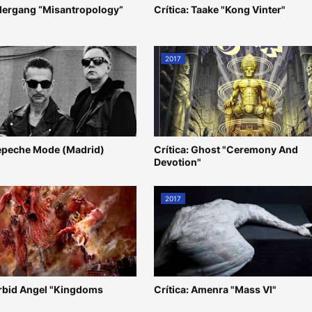
ndergang “Misantropology”
Crítica: Taake "Kong Vinter"
2017
epeche Mode (Madrid)
Crítica: Ghost "Ceremony And
Devotion"
2017
orbid Angel "Kingdoms
Crítica: Amenra "Mass VI"