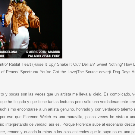
ro/ Rabbit Heart (Raise It Up)/ Shake It Out/ Delilah/ Sweet Nothing/ How 
 of Peace/ Spectrum/ You've Got the Love(The Source cover)/ Dog Days A
y pocas son las veces que un artista me lleva al cielo. Es complicado, v
que he llegado y que tiene tantas lecturas pero sólo una verdaderamente creí
hísimo encontrarse a un artista genuino, honrado y con verdadero talento 
por eso que Florence Welch es una maravilla, pocas veces he visto a una
o; interpretando de verdad, así es. Porque Florence sube al escenario desca
allece, renace y cuando la miras a los ojos entiendes que lo suyo no es una p