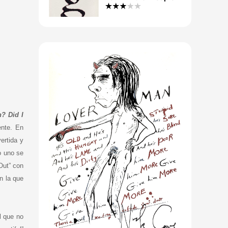
? Did I
ente. En
ertida y
o uno se
Out” con
n la que
l que no