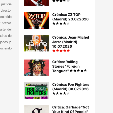
justicia
irecto.
Crónica: ZZ TOP
colorido
(Madrid) 20.07.2026
y brazos
arte del
adros de
Crónica: Jean‐Michel
Jarre (Madrid)
gados y,
10.07.2026
luciendo
Crítica: Rolling
Stones "Foreign
Tongues"
Crónica: Foo Fighters
(Madrid) 08.07.2026
Crítica: Garbage "Not
Your Kind Of People"