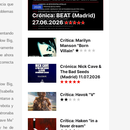
ncia que
2026
roblemas
Crónica: BEAT (Madrid)
27.06.2026
tentando
Crítica: Marilyn
How Big,
Manson "Born
tvamente
Villain"
ue ahora
correcta
Crónica: Nick Cave &
The Bad Seeds
(Madrid) 11.07.2026
How Big,
Isabella
Crítica: Havok "V"
ntarse a
rebota y
atronaba
Gave Me”
Crítica: Haken "in a
fever dream"
 y he de