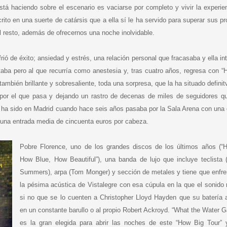
stá haciendo sobre el escenario es vaciarse por completo y vivir la experie
to en una suerte de catársis que a ella sí le ha servido para superar sus p
l resto, además de ofrecernos una noche inolvidable.
rió de éxito; ansiedad y estrés, una relación personal que fracasaba y ella in
ustaba pero al que recurría como anestesia y, tras cuatro años, regresa con “
ambién brillante y sobresaliente, toda una sorpresa, que la ha situado defini
l por el que pasa y dejando un rastro de decenas de miles de seguidores q
í ha sido en Madrid cuando hace seis años pasaba por la Sala Arena con una 
n una entrada media de cincuenta euros por cabeza.
Pobre Florence, uno de los grandes discos de los últimos años (“
How Blue, How Beautiful”), una banda de lujo que incluye teclista (
Summers), arpa (Tom Monger) y sección de metales y tiene que enfre
la pésima acústica de Vistalegre con esa cúpula en la que el sonido 
si no que se lo cuenten a Christopher Lloyd Hayden que su batería 
en un constante barullo o al propio Robert Ackroyd. “What the Water 
es la gran elegida para abrir las noches de este “How Big Tour”