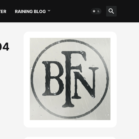
TER
RAINING BLOG
04