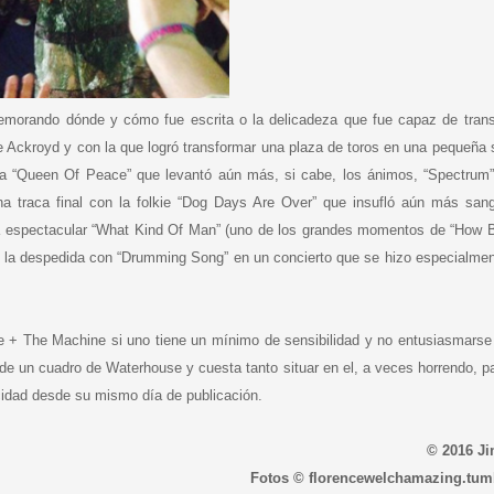
emorando dónde y cómo fue escrita o la delicadeza que fue capaz de trans
de Ackroyd y con la que logró transformar una plaza de toros en una pequeña 
una “Queen Of Peace” que levantó aún más, si cabe, los ánimos, “Spectrum
una traca final con la folkie “Dog Days Are Over” que insufló aún más san
 la espectacular “What Kind Of Man” (uno de los grandes momentos de “How 
 y la despedida con “Drumming Song” en un concierto que se hizo especialmen
e + The Machine si uno tiene un mínimo de sensibilidad y no entusiasmarse
 de un cuadro de Waterhouse y cuesta tanto situar en el, a veces horrendo, 
cidad desde su mismo día de publicación.
© 2016 Ji
Fotos © florencewelchamazing.tum