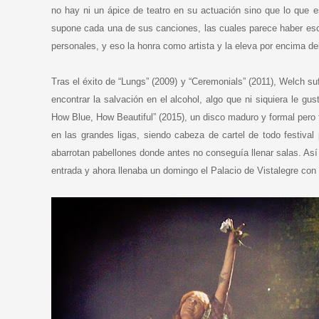
no hay ni un ápice de teatro en su actuación sino que lo que e
supone cada una de sus canciones, las cuales parece haber escri
personales, y eso la honra como artista y la eleva por encima de
Tras el éxito de “Lungs” (2009) y “Ceremonials” (2011), Welch suf
encontrar la salvación en el alcohol, algo que ni siquiera le g
How Blue, How Beautiful” (2015), un disco maduro y formal pero t
en las grandes ligas, siendo cabeza de cartel de todo festiva
abarrotan pabellones donde antes no conseguía llenar salas. As
entrada y ahora llenaba un domingo el Palacio de Vistalegre co