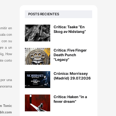
POSTS RECIENTES
Crítica: Taake “En
mitir en
Skog av Nidstang”
sala con
” con su
gre a un
Crítica: Five Finger
Big, How
Death Punch
"Legacy"
te corto
Crónica: Morrissey
(Madrid) 29.07.2026
 por una
panorama
Crítica: Haken "in a
fever dream"
m Tonic
blr.com