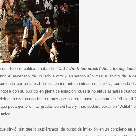
o con todo el público cantando;
“Did I drink too much? Am I losing touch
endo el escenario de un lado a otro y animando aún más el ánimo de la g
orriendo por un lateral del escenario, internándose en la pista, corriendo div
clándose con su público en plena celebración; cuesta no entusiasmarse cuand
elch está disfrutando tanto o más que nosotros mismos, como en “Shake It 
o que poca gente en las gradas se sentase y más poderío vocal en “Delilah” e
 único.
 que sirvió, sin que lo supiéramos, de punto de inflexión en un concierto en e