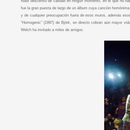
hubo descenso de calidad en ningún momento, en el que no habí
fue la gran puesta de largo de un álbum cuya canción homónima 
y de cualquier preocupación fuera de esos muros, además esos
“Homogenic” (1997) de Björk, en directo cobran aún mayor vida
Welch ha invitado a miles de amigos.