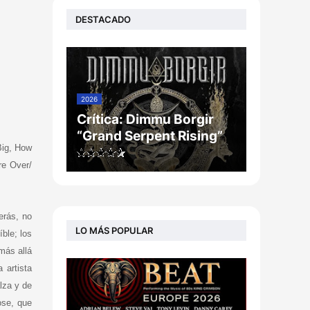
DESTACADO
2026
Crítica: Dimmu Borgir
“Grand Serpent Rising”
Big, How
re Over/
erás, no
LO MÁS POPULAR
ble; los
más allá
 artista
lza y de
ose, que