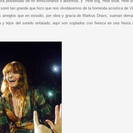
a posibilidad de no emocionarse o aburrirse, y “How Big, How Blue, How Be
sonó tan grande que hizo que nos olvidásemos de la horrenda acústica de Vi
 arreglos que en estudio, por obra y gracia de Markus Dravs, suenan dema
 y lejos del sonido enlatado, aquí son soplados con fiereza en una fiesta 