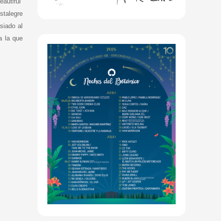
autiful”
stalegre
siado al
a la que