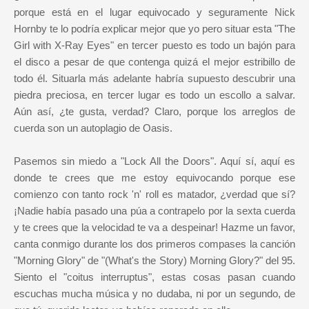
porque está en el lugar equivocado y seguramente Nick
Hornby te lo podría explicar mejor que yo pero situar esta "The
Girl with X-Ray Eyes" en tercer puesto es todo un bajón para
el disco a pesar de que contenga quizá el mejor estribillo de
todo él. Situarla más adelante habría supuesto descubrir una
piedra preciosa, en tercer lugar es todo un escollo a salvar.
Aún así, ¿te gusta, verdad? Claro, porque los arreglos de
cuerda son un autoplagio de Oasis.
Pasemos sin miedo a "Lock All the Doors". Aquí sí, aquí es
donde te crees que me estoy equivocando porque ese
comienzo con tanto rock 'n' roll es matador, ¿verdad que sí?
¡Nadie había pasado una púa a contrapelo por la sexta cuerda
y te crees que la velocidad te va a despeinar! Hazme un favor,
canta conmigo durante los dos primeros compases la canción
"Morning Glory" de "(What's the Story) Morning Glory?" del 95.
Siento el "coitus interruptus", estas cosas pasan cuando
escuchas mucha música y no dudaba, ni por un segundo, de