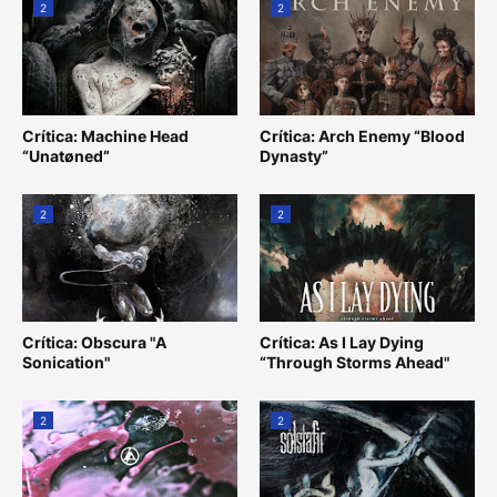
2
2
Crítica: Machine Head
Crítica: Arch Enemy “Blood
“Unatøned”
Dynasty”
2
2
Crítica: Obscura "A
Crítica: As I Lay Dying
Sonication"
“Through Storms Ahead"
2
2