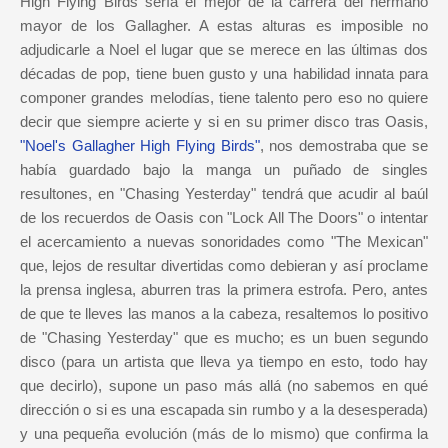
High Flying Birds sería el mejor de la carrera del hermano
mayor de los Gallagher. A estas alturas es imposible no
adjudicarle a Noel el lugar que se merece en las últimas dos
décadas de pop, tiene buen gusto y una habilidad innata para
componer grandes melodías, tiene talento pero eso no quiere
decir que siempre acierte y si en su primer disco tras Oasis,
"Noel's Gallagher High Flying Birds"
, nos demostraba que se
había guardado bajo la manga un puñado de singles
resultones, en "Chasing Yesterday" tendrá que acudir al baúl
de los recuerdos de Oasis con "Lock All The Doors" o intentar
el acercamiento a nuevas sonoridades como "The Mexican"
que, lejos de resultar divertidas como debieran y así proclame
la prensa inglesa, aburren tras la primera estrofa. Pero, antes
de que te lleves las manos a la cabeza, resaltemos lo positivo
de "Chasing Yesterday" que es mucho; es un buen segundo
disco (para un artista que lleva ya tiempo en esto, todo hay
que decirlo), supone un paso más allá (no sabemos en qué
dirección o si es una escapada sin rumbo y a la desesperada)
y una pequeña evolución (más de lo mismo) que confirma la