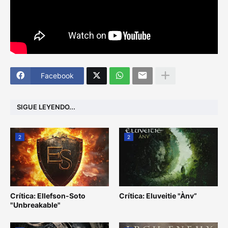
Facebook
SIGUE LEYENDO...
2
2
Crítica: Ellefson-Soto
Crítica: Eluveitie "Ànv”
"Unbreakable"