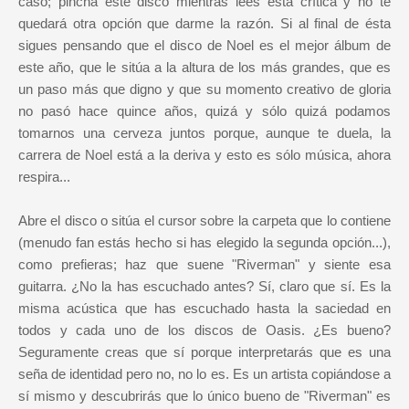
caso; pincha este disco mientras lees esta crítica y no te
quedará otra opción que darme la razón. Si al final de ésta
sigues pensando que el disco de Noel es el mejor álbum de
este año, que le sitúa a la altura de los más grandes, que es
un paso más que digno y que su momento creativo de gloria
no pasó hace quince años, quizá y sólo quizá podamos
tomarnos una cerveza juntos porque, aunque te duela, la
carrera de Noel está a la deriva y esto es sólo música, ahora
respira...
Abre el disco o sitúa el cursor sobre la carpeta que lo contiene
(menudo fan estás hecho si has elegido la segunda opción...),
como prefieras; haz que suene "Riverman" y siente esa
guitarra. ¿No la has escuchado antes? Sí, claro que sí. Es la
misma acústica que has escuchado hasta la saciedad en
todos y cada uno de los discos de Oasis. ¿Es bueno?
Seguramente creas que sí porque interpretarás que es una
seña de identidad pero no, no lo es. Es un artista copiándose a
sí mismo y descubrirás que lo único bueno de "Riverman" es