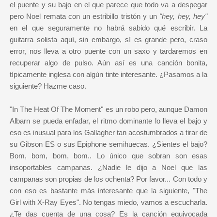
el puente y su bajo en el que parece que todo va a despegar
pero Noel remata con un estribillo tristón y un
"hey, hey, hey"
en el que seguramente no habrá sabido qué escribir. La
guitarra solista aquí, sin embargo, sí es grande pero, craso
error, nos lleva a otro puente con un saxo y tardaremos en
recuperar algo de pulso. Aún así es una canción bonita,
típicamente inglesa con algún tinte interesante. ¿Pasamos a la
siguiente? Hazme caso.
"In The Heat Of The Moment" es un robo pero, aunque Damon
Albarn se pueda enfadar, el ritmo dominante lo lleva el bajo y
eso es inusual para los Gallagher tan acostumbrados a tirar de
su Gibson ES o sus Epiphone semihuecas. ¿Sientes el bajo?
Bom, bom, bom, bom.. Lo único que sobran son esas
insoportables campanas. ¿Nadie le dijo a Noel que las
campanas son propias de los ochenta? Por favor... Con todo y
con eso es bastante más interesante que la siguiente, "The
Girl with X-Ray Eyes". No tengas miedo, vamos a escucharla.
¿Te das cuenta de una cosa? Es la canción equivocada