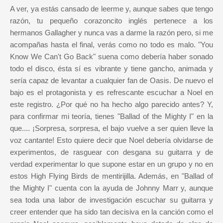
A ver, ya estás cansado de leerme y, aunque sabes que tengo
razón, tu pequeño corazoncito inglés pertenece a los
hermanos Gallagher y nunca vas a darme la razón pero, si me
acompañas hasta el final, verás como no todo es malo. "You
Know We Can't Go Back" suena como debería haber sonado
todo el disco, ésta sí es vibrante y tiene gancho, animada y
sería capaz de levantar a cualquier fan de Oasis. De nuevo el
bajo es el protagonista y es refrescante escuchar a Noel en
este registro. ¿Por qué no ha hecho algo parecido antes? Y,
para confirmar mi teoría, tienes "Ballad of the Mighty I" en la
que.... ¡Sorpresa, sorpresa, el bajo vuelve a ser quien lleve la
voz cantante! Esto quiere decir que Noel debería olvidarse de
experimentos, de rasguear con desgana su guitarra y de
verdad experimentar lo que supone estar en un grupo y no en
estos High Flying Birds de mentirijilla. Además, en "Ballad of
the Mighty I" cuenta con la ayuda de Johnny Marr y, aunque
sea toda una labor de investigación escuchar su guitarra y
creer entender que ha sido tan decisiva en la canción como el