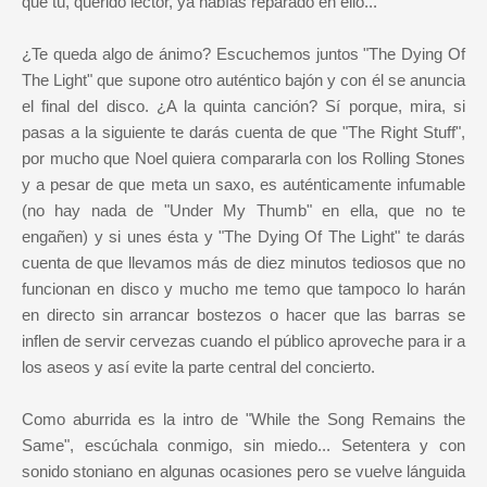
que tú, querido lector, ya habías reparado en ello...
¿Te queda algo de ánimo? Escuchemos juntos "The Dying Of
The Light" que supone otro auténtico bajón y con él se anuncia
el final del disco. ¿A la quinta canción? Sí porque, mira, si
pasas a la siguiente te darás cuenta de que "The Right Stuff",
por mucho que Noel quiera compararla con los Rolling Stones
y a pesar de que meta un saxo, es auténticamente infumable
(no hay nada de "Under My Thumb" en ella, que no te
engañen) y si unes ésta y "The Dying Of The Light" te darás
cuenta de que llevamos más de diez minutos tediosos que no
funcionan en disco y mucho me temo que tampoco lo harán
en directo sin arrancar bostezos o hacer que las barras se
inflen de servir cervezas cuando el público aproveche para ir a
los aseos y así evite la parte central del concierto.
Como aburrida es la intro de "While the Song Remains the
Same", escúchala conmigo, sin miedo... Setentera y con
sonido stoniano en algunas ocasiones pero se vuelve lánguida