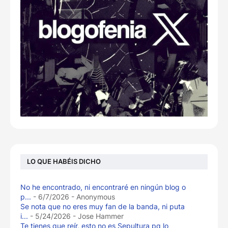
LO QUE HABÉIS DICHO
No he encontrado, ni encontraré en ningún blog o
p...
- 6/7/2026
- Anonymous
Se nota que no eres muy fan de la banda, ni puta
i...
- 5/24/2026
- Jose Hammer
Te tienes que reír, esto no es Sepultura pq lo