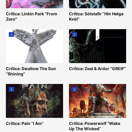
Crítica: Linkin Park “From
Crítica: Sólstafir “Hin Helga
Zero"
Kvöl”
2
2
Crítica: Swallow The Sun
Crítica: Zeal & Ardor “GREIF”
“Shining”
2
2
Crítica: Pain “I Am”
Crítica: Powerwolf “Wake
Up The Wicked”