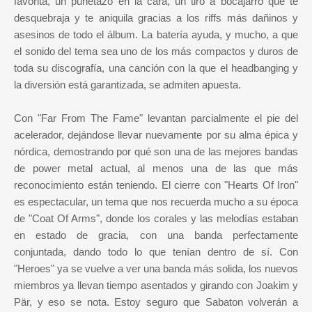
favorita, un puñetazo en la cara, un tiro a bocajarro que te
desquebraja y te aniquila gracias a los riffs más dañinos y
asesinos de todo el álbum. La batería ayuda, y mucho, a que
el sonido del tema sea uno de los más compactos y duros de
toda su discografía, una canción con la que el headbanging y
la diversión está garantizada, se admiten apuesta.
Con "Far From The Fame" levantan parcialmente el pie del
acelerador, dejándose llevar nuevamente por su alma épica y
nórdica, demostrando por qué son una de las mejores bandas
de power metal actual, al menos una de las que más
reconocimiento están teniendo. El cierre con "Hearts Of Iron"
es espectacular, un tema que nos recuerda mucho a su época
de "Coat Of Arms", donde los corales y las melodías estaban
en estado de gracia, con una banda perfectamente
conjuntada, dando todo lo que tenían dentro de sí. Con
"Heroes" ya se vuelve a ver una banda más solida, los nuevos
miembros ya llevan tiempo asentados y girando con Joakim y
Pär, y eso se nota. Estoy seguro que Sabaton volverán a