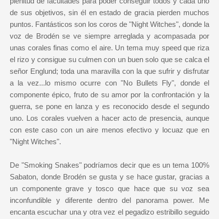
plenitud de facultades para poder conseguir todos y cada uno
de sus objetivos, sin él en estado de gracia pierden
muchos
puntos. Fantásticos son los coros de "Night Witches", donde la
voz de Brodén se ve siempre arreglada y acompasada por
unas corales finas como el aire. Un tema muy speed que riza
el rizo y consigue su culmen con un buen solo que se calca el
señor Englund; toda una maravilla con la que sufrir y disfrutar
a la vez...lo mismo ocurre con "No Bullets Fly", donde el
componente épico, fruto de su amor por la confrontación y la
guerra, se pone en lanza y es reconocido desde el segundo
uno. Los corales vuelven a hacer acto de presencia, aunque
con este caso con un aire menos efectivo y locuaz que en
"Night Witches".
De "Smoking Snakes" podríamos decir que es un tema 100%
Sabaton, donde Brodén se gusta y se hace gustar, gracias a
un componente grave y tosco que hace que su voz sea
inconfundible y diferente dentro del panorama power. Me
encanta escuchar una y otra vez el pegadizo estribillo seguido