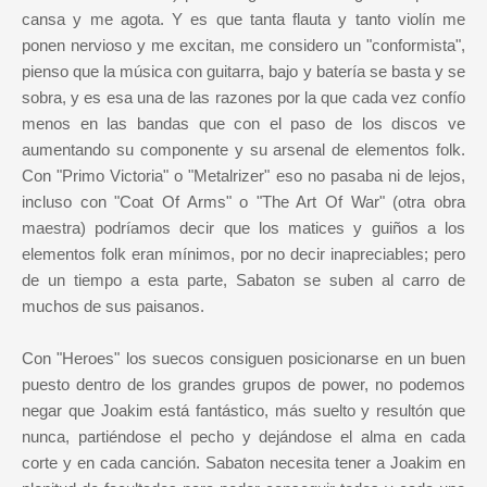
cansa y me agota. Y es que tanta flauta y tanto violín me
ponen nervioso y me excitan, me considero un "conformista",
pienso que la música con guitarra, bajo y batería se basta y se
sobra, y es esa una de las razones por la que cada vez confío
menos e
n las bandas que con el paso de los discos ve
aumentando su componente y su arsenal de elementos folk.
Con "Primo Victoria" o "Metalrizer" eso no pasaba ni de lejos,
incluso con "Coat Of Arms" o "The Art Of War" (otra obra
maestra) podríamos decir que los matices y guiños a los
elementos folk eran mínimos, por no decir inapreciables; pero
de un tiempo a esta parte, Sabaton se suben al carro de
muchos de sus paisanos.
Con "Heroes" los suecos consiguen posicionarse en un buen
puesto dentro de los grandes grupos de power, no podemos
negar que Joakim está fantástico, más suelto y resultón que
nunca, partiéndose el pecho y dejándose el alma en cada
corte y en cada canción. Sabaton necesita tener a Joakim en