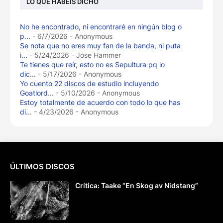
LO QUE HABÉIS DICHO
No he encontrado, ni encontraré en ningún blog o
p...
- 6/7/2026
- Anonymous
Se nota que no eres muy fan de la banda, ni puta
i...
- 5/24/2026
- Jose Hammer
Te tienes que reír, esto no es Sepultura pq lo
dic...
- 5/17/2026
- Anonymous
Yo cuento 22 discos de estudio incluyendo
Goatlord...
- 5/10/2026
- Anonymous
Estoy totalmente de acuerdo con todo lo que has
di...
- 4/23/2026
- Anonymous
ÚLTIMOS DISCOS
Crítica: Taake “En Skog av Nidstang”