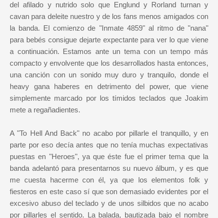
del afilado y nutrido solo que Englund y Rorland turnan y
cavan para deleite nuestro y de los fans menos amigados con
la banda. El comienzo de "Inmate 4859" al ritmo de "nana"
para bebés consigue dejarte expectante para ver lo que viene
a continuación. Estamos ante un tema con un tempo más
compacto y envolvente que los desarrollados hasta entonces,
una canción con un sonido muy duro y tranquilo, donde el
heavy gana haberes en detrimento del power, que viene
simplemente marcado por los tímidos teclados que Joakim
mete a regañadientes.
A "To Hell And Back" no acabo por pillarle el tranquillo, y en
parte por eso decía antes que no tenía muchas expectativas
puestas en "Heroes", ya que éste fue el primer tema que la
banda adelantó para presentarnos su nuevo álbum, y es que
me cuesta hacerme con él, ya que los elementos folk y
fiesteros en este caso sí que son demasiado evidentes por el
excesivo abuso del teclado y de unos silbidos que no acabo
por pillarles el sentido. La balada, bautizada bajo el nombre