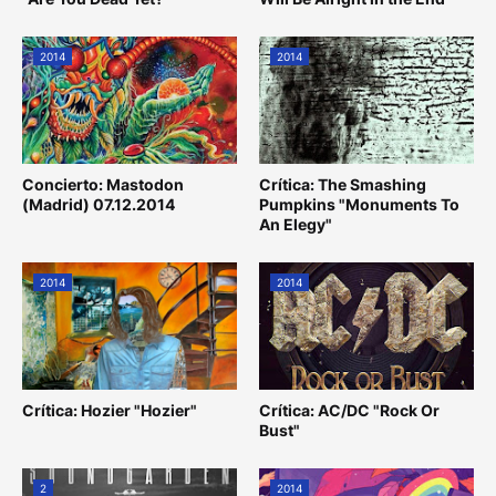
2014
2014
Concierto: Mastodon
Crítica: The Smashing
(Madrid) 07.12.2014
Pumpkins "Monuments To
An Elegy"
2014
2014
Crítica: Hozier "Hozier"
Crítica: AC/DC "Rock Or
Bust"
2
2014