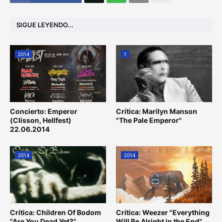
SIGUE LEYENDO...
2014
1
Concierto: Emperor
Crítica: Marilyn Manson
(Clisson, Hellfest)
"The Pale Emperor"
22.06.2014
2014
2014
Crítica: Children Of Bodom
Crítica: Weezer "Everything
"Are You Dead Yet?"
Will Be Alright in the End"