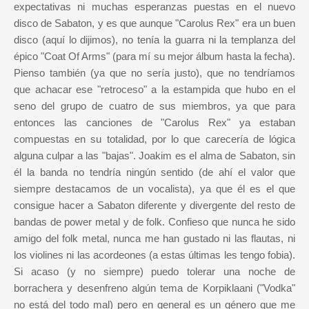
expectativas ni muchas esperanzas puestas en el nuevo
disco de Sabaton, y es que aunque "Carolus Rex" era un buen
disco (aquí lo dijimos), no tenía la guarra ni la templanza del
épico "Coat Of Arms" (para mí su mejor álbum hasta la fecha).
Pienso también (ya que no sería justo), que no tendríamos
que achacar ese "retroceso" a la estampida que hubo en el
seno del grupo de cuatro de sus miembros, ya que para
entonces las canciones de "Carolus Rex" ya estaban
compuestas en su totalidad, por lo que carecería de lógica
alguna culpar a las "bajas". Joakim es el alma de Sabaton, sin
él la banda no tendría ningún sentido (de ahí el valor que
siempre destacamos de un vocalista), ya que él es el que
consigue hacer a Sabaton diferente y divergente del resto de
bandas de power metal y de folk. Confieso que nunca he sido
amigo del folk metal, nunca me han gustado ni las flautas, ni
los violines ni las acordeones (a estas últimas les tengo fobia).
Si acaso (y no siempre) puedo tolerar una noche de
borrachera y desenfreno algún tema de Korpiklaani ("Vodka"
no está del todo mal) pero en general es un género que me