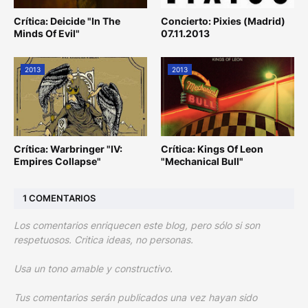
Crítica: Deicide "In The
Concierto: Pixies (Madrid)
Minds Of Evil"
07.11.2013
2013
2013
Crítica: Warbringer "IV:
Crítica: Kings Of Leon
Empires Collapse"
"Mechanical Bull"
1 COMENTARIOS
Los comentarios enriquecen este blog, pero sólo si son
respetuosos. Critica ideas, no personas.
Usa un tono amable y constructivo.
Tus comentarios serán publicados una vez hayan sido