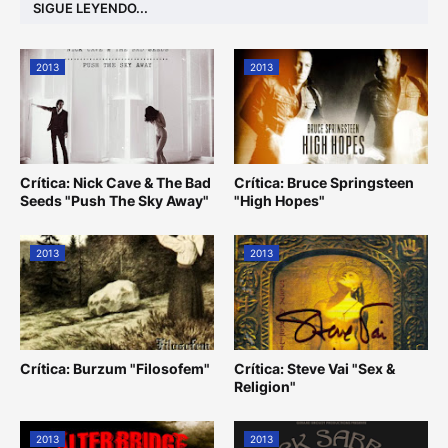
SIGUE LEYENDO...
2013
2013
Crítica: Nick Cave & The Bad
Crítica: Bruce Springsteen
Seeds "Push The Sky Away"
"High Hopes"
2013
2013
Crítica: Burzum "Filosofem"
Crítica: Steve Vai "Sex &
Religion"
2013
2013