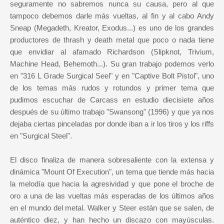
seguramente no sabremos nunca su causa, pero al que
tampoco debemos darle más vueltas, al fin y al cabo Andy
Sneap (Megadeth, Kreator, Exodus...) es uno de los grandes
productores de thrash y death metal que poco o nada tiene
que envidiar al afamado Richardson (Slipknot, Trivium,
Machine Head, Behemoth...). Su gran trabajo podemos verlo
en "316 L Grade Surgical Seel" y en "Captive Bolt Pistol", uno
de los temas más rudos y rotundos y primer tema que
pudimos escuchar de Carcass en estudio diecisiete años
después de su último trabajo "Swansong" (1996) y que ya nos
dejaba ciertas pinceladas por donde iban a ir los tiros y los riffs
en "Surgical Steel".
El disco finaliza de manera sobresaliente con la extensa y
dinámica "Mount Of Execution", un tema que tiende más hacia
la melodía que hacia la agresividad y que pone el broche de
oro a una de las vueltas más esperadas de los últimos años
en el mundo del metal. Walker y Steer están que se salen, de
auténtico diez, y han hecho un discazo con mayúsculas.