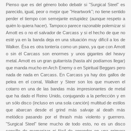
Pienso que es del género bobo debatir si "Surgical Steel" es
parecido, igual, peor o mejor que "Heartwork"; no tiene sentido
perder el tiempo con semejante estupidez (aunque respeto a
quién lo quiera hacer). Tampoco parece razonable polemizar si
Amott es o no el salvador de Carcass y si el hecho de que no
esté ya en la banda deja en una situación muy difícil a los de
Walker. Ésa es otra tontería como un piano, ya que con Amott
o sin él Carcass son enormes y unos gigantes del heavy
metal. Amott es un gran guitarrista (hasta ahí podíamos llegar)
que manda mucho en Arch Enemy o en Spiritual Beggars pero
nada de nada en Carcass. En Carcass ya hay dos gallos de
pelea en el corral, Walker y Steer son los que mueven el
cotarro en una de las bandas más impresionantes de metal
que ha dado el Reino Unido, conjugando a la perfección y en
un sólo disco (incluso en una sola canción) multitud de estilos
que abarcan desde el grind más salvaje al death más
melódico pasando por el thrash más violento y guerrero.
"Surgical Steel" tiene mucho de todo esto, no es un disco
sencillo de memorizar ni fácil de aprender en una primera