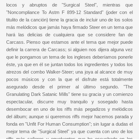
locos y abruptos de "Surgical Steel", mientras que
"Noncompliance To Astm F 899-12 Standard" (joder con el
titulito de la canción) tiene la gracia de incluir uno de los solos
más melódicos que jamás haya firmado Steer en un tema que
hará las delicias de cualquiera que se considere fan de
Carcass. Pienso que estamos ante el tema que mejor puede
definir la carrera de Carcass; si alguien nos dijera alguna vez
que le pongamos un tema de los ingleses deberíamos ponerle
éste, ya que en él se juntan todos los ingredientes y todos los
atrezos del combo Walker-Steer; una joya al alcance de muy
pocos músicos y con la que el disfrute está totalmente
asegurado desde el primer al último segundo. "The
Granulating Dark Satanic Mills" tiene su gracia y un comienzo
espectacular, discurre muy tranquilo y sosegado hasta
desembocar en uno de los riffs más pegadizos y melódicos
del álbum; aunque si queremos riffs mejor hacemos parada y
fonda en "Unfit For Human Consumption"; sin lugar a dudas el
mejor tema de "Surgical Steel" ya que cuenta con uno de los
riffs más cañeros y envolventes que he escuchado en los