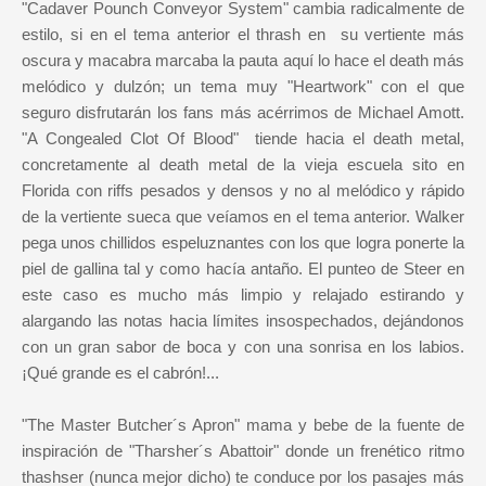
"Cadaver Pounch Conveyor System" cambia radicalmente de
estilo, si en el tema anterior el thrash en su vertiente más
oscura y macabra marcaba la pauta aquí lo hace el death más
melódico y dulzón; un tema muy "Heartwork" con el que
seguro disfrutarán los fans más acérrimos de Michael Amott.
"A Congealed Clot Of Blood" tiende hacia el death metal,
concretamente al death metal de la vieja escuela sito en
Florida con riffs pesados y densos y no al melódico y rápido
de la vertiente sueca que veíamos en el tema anterior. Walker
pega unos chillidos espeluznantes con los que logra ponerte la
piel de gallina tal y como hacía antaño. El punteo de Steer en
este caso es mucho más limpio y relajado estirando y
alargando las notas hacia límites insospechados, dejándonos
con un gran sabor de boca y con una sonrisa en los labios.
¡Qué grande es el cabrón!...
"The Master Butcher´s Apron" mama y bebe de la fuente de
inspiración de "Tharsher´s Abattoir" donde un frenético ritmo
thashser (nunca mejor dicho) te conduce por los pasajes más