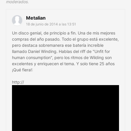
moderados.
Metalian
18 de junio de 2014 a las 13:51
Un disco genial, de principio a fin. Una de mis mejores
compras del año pasado. Todo el grupo está excelente,
pero destaca sobremanera ese batería increíble
llamado Daniel Winding. Hablas del riff de "Unfit for
human consumption", pero los ritmos de Wilding son
excelentes y enriquecen el tema. Y solo tiene 25 años
¡Qué fiera!:
http://