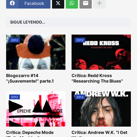
Facebook
SIGUE LEYENDO...
2012
2012
Blogozarro #14
Crítica: Redd Kross
"¡Suavemente!" parte.1
"Researching The Blues"
2012
2012
Crítica: Depeche Mode
Crítica: Andrew W.K. "I Get