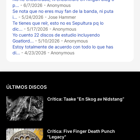
p...
- 6/7/2026
- Anonymous
Se nota que no eres muy fan de la banda, ni puta
i...
- 5/24/2026
- Jose Hammer
Te tienes que reír, esto no es Sepultura pq lo
dic...
- 5/17/2026
- Anonymous
Yo cuento 22 discos de estudio incluyendo
Goatlord...
- 5/10/2026
- Anonymous
Estoy totalmente de acuerdo con todo lo que has
di...
- 4/23/2026
- Anonymous
ÚLTIMOS DISCOS
Crítica: Taake “En Skog av Nidstang”
Crítica: Five Finger Death Punch
"Legacy"