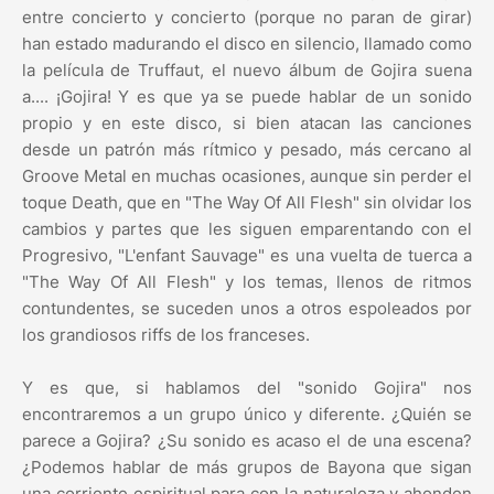
entre concierto y concierto (porque no paran de girar)
han estado madurando el disco en silencio, llamado como
la película de Truffaut, el nuevo álbum de Gojira suena
a.... ¡Gojira! Y es que ya se puede hablar de un sonido
propio y en este disco, si bien atacan las canciones
desde un patrón más rítmico y pesado, más cercano al
Groove Metal en muchas ocasiones, aunque sin perder el
toque Death, que en "The Way Of All Flesh" sin olvidar los
cambios y partes que les siguen emparentando con el
Progresivo, "L'enfant Sauvage" es una vuelta de tuerca a
"The Way Of All Flesh" y los temas, llenos de ritmos
contundentes, se suceden unos a otros espoleados por
los grandiosos riffs de los franceses.
Y es que, si hablamos del "sonido Gojira" nos
encontraremos a un grupo único y diferente. ¿Quién se
parece a Gojira? ¿Su sonido es acaso el de una escena?
¿Podemos hablar de más grupos de Bayona que sigan
una corriente espiritual para con la naturaleza y ahonden