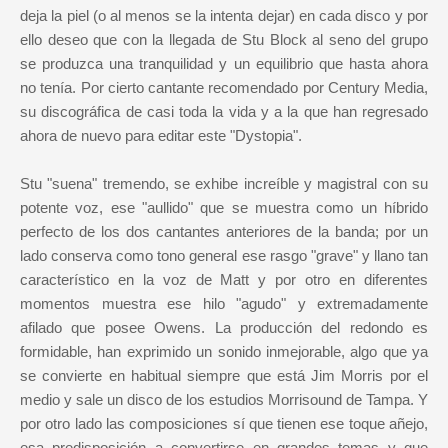
deja la piel (o al menos se la intenta dejar) en cada disco y por
ello deseo que con la llegada de Stu Block al seno del grupo
se produzca una tranquilidad y un equilibrio que hasta ahora
no tenía. Por cierto cantante recomendado por Century Media,
su discográfica de casi toda la vida y a la que han regresado
ahora de nuevo para editar este "Dystopia".
Stu "suena" tremendo, se exhibe increíble y magistral con su
potente voz, ese "aullido" que se muestra como un híbrido
perfecto de los dos cantantes anteriores de la banda; por un
lado conserva como tono general ese rasgo "grave" y llano tan
característico en la voz de Matt y por otro en diferentes
momentos muestra ese hilo "agudo" y extremadamente
afilado que posee Owens. La producción del redondo es
formidable, han exprimido un sonido inmejorable, algo que ya
se convierte en habitual siempre que está Jim Morris por el
medio y sale un disco de los estudios Morrisound de Tampa. Y
por otro lado las composiciones sí que tienen ese toque añejo,
esa predisposición a convertirse en grandes temas y que