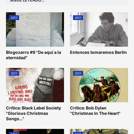
SIGUE LEYENDO...
2011
2011
Blogozarro #9 "De aquí a la
Entonces tomaremos Berlín
eternidad"
2011
2011
Crítica: Black Label Society
Crítica: Bob Dylan
"Glorious Christmas
"Christmas In The Heart"
Songs..."