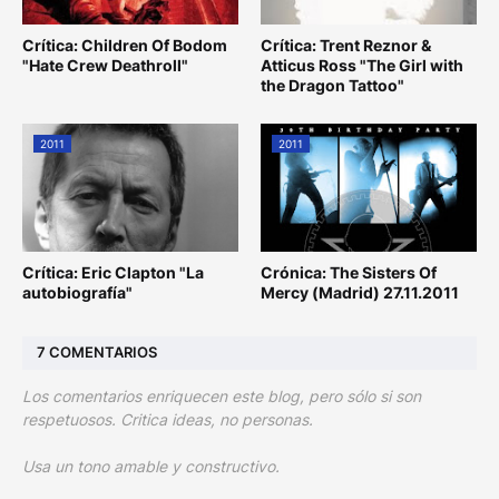
Crítica: Children Of Bodom
Crítica: Trent Reznor &
"Hate Crew Deathroll"
Atticus Ross "The Girl with
the Dragon Tattoo"
2011
2011
Crítica: Eric Clapton "La
Crónica: The Sisters Of
autobiografía"
Mercy (Madrid) 27.11.2011
7 COMENTARIOS
Los comentarios enriquecen este blog, pero sólo si son
respetuosos. Critica ideas, no personas.
Usa un tono amable y constructivo.