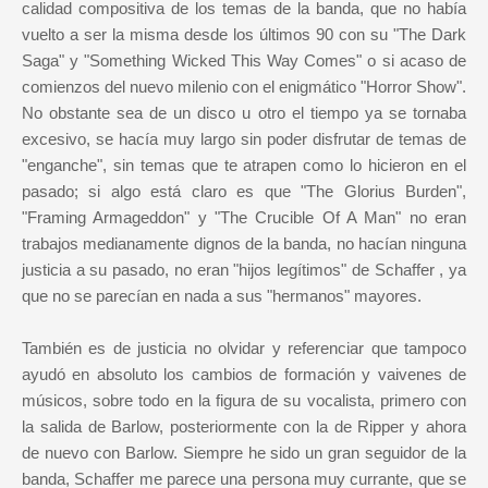
calidad compositiva de los temas de la banda, que no había
vuelto a ser la misma desde los últimos 90 con su "The Dark
Saga" y "Something Wicked This Way Comes" o si acaso de
comienzos del nuevo milenio con el enigmático "Horror Show".
No obstante sea de un disco u otro el tiempo ya se tornaba
excesivo, se hacía muy largo sin poder disfrutar de temas de
"enganche", sin temas que te atrapen como lo hicieron en el
pasado; si algo está claro es que "The Glorius Burden",
"Framing Armageddon" y "The Crucible Of A Man" no eran
trabajos medianamente dignos de la banda, no hacían ninguna
justicia a su pasado, no eran "hijos legítimos" de Schaffer , ya
que no se parecían en nada a sus "hermanos" mayores.
También es de justicia no olvidar y referenciar que tampoco
ayudó en absoluto los cambios de formación y vaivenes de
músicos, sobre todo en la figura de su vocalista, primero con
la salida de Barlow, posteriormente con la de Ripper y ahora
de nuevo con Barlow. Siempre he sido un gran seguidor de la
banda, Schaffer me parece una persona muy currante, que se