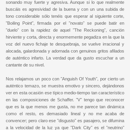
sonando muy fuerte y agresiva. Aunque si lo que realmente
buscáis es agresividad de la buena y con un una subida de
tono considerable sólo tenéis que esperar al siguiente corte,
"Boiling Point", firmada por el "novato" se puede batir en
"duelo" con la rapidez de aquel "The Reckoning", canción
hirviente y corta, directa y enormemente pegadiza en la que la
voz del nuevo fichaje te desquebraja, se vuelve irracional y
alocada, galardonada y adornada con genuinos gritos afilados
de auténtico infarto. La verdad que da gusto escuchar a un
cantante de su nivel.
Nos relajamos un poco con "Anguish Of Youth", por cierto un
auténtico temazo, se muestra emotivo y sincero, dejándonos
ver en esta ocasión ese típico medio-tiempo tan característico
en las composiciones de Schaffer. "V" tengo que reconocer
que es la que menos me gusta, no me parece tan dinámica
como el resto, es demasiado lineal y no me acaba de
convencer; pero claro ese "disgusto" es pasajero, se difumina
a la velocidad de la luz ya que "Dark City" es el "neutrino"