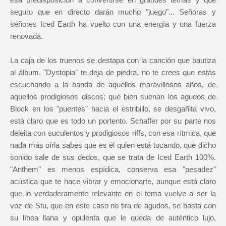
seguro que en directo darán mucho "juego"... Señoras y
señores Iced Earth ha vuelto con una energía y una fuerza
renovada.
La caja de los truenos se destapa con la canción que bautiza
al álbum. "Dystopia" te deja de piedra, no te crees que estás
escuchando a la banda de aquellos maravillosos años, de
aquellos prodigiosos discos; qué bien suenan los agudos de
Block en los "puentes" hacia el estribillo, se desgañita vivo,
está claro que es todo un portento. Schaffer por su parte nos
deleita con suculentos y prodigiosos riffs, con esa rítmica, que
nada más oírla sabes que es él quien está tocando, que dicho
sonido sale de sus dedos, que se trata de Iced Earth 100%.
"Anthem" es menos espídica, conserva esa "pesadez"
acústica que te hace vibrar y emocionarte, aunque está claro
que lo verdaderamente relevante en el tema vuelve a ser la
voz de Stu, que en este caso no tira de agudos, se basta con
su línea llana y opulenta que le queda de auténtico lujo,