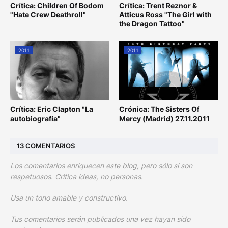
Crítica: Children Of Bodom
Crítica: Trent Reznor &
"Hate Crew Deathroll"
Atticus Ross "The Girl with
the Dragon Tattoo"
2011
2011
Crítica: Eric Clapton "La
Crónica: The Sisters Of
autobiografía"
Mercy (Madrid) 27.11.2011
13 COMENTARIOS
Los comentarios enriquecen este blog, pero sólo si son
respetuosos. Critica ideas, no personas.
Usa un tono amable y constructivo.
Tus comentarios serán publicados una vez hayan sido