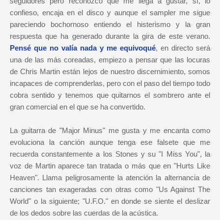
seguidores pero reconozco que me llega a gustar, sí, lo
confieso, encaja en el disco y aunque el sampler me sigue
pareciendo bochornoso entiendo el histerismo y la gran
respuesta que ha generado durante la gira de este verano.
Pensé que no valía nada y me equivoqué
, en directo será
una de las más coreadas, empiezo a pensar que las locuras
de Chris Martin están lejos de nuestro discernimiento, somos
incapaces de comprenderlas, pero con el paso del tiempo todo
cobra sentido y tenemos que quitarnos el sombrero ante el
gran comercial en el que se ha convertido.
La guitarra de "Major Minus" me gusta y me encanta como
evoluciona la canción aunque tenga ese falsete que me
recuerda constantemente a los Stones y su "I Miss You", la
voz de Martin aparece tan tratada o más que en "Hurts Like
Heaven". Llama peligrosamente la atención la alternancia de
canciones tan exageradas con otras como "Us Against The
World" o la siguiente; "U.F.O." en donde se siente el deslizar
de los dedos sobre las cuerdas de la acústica.