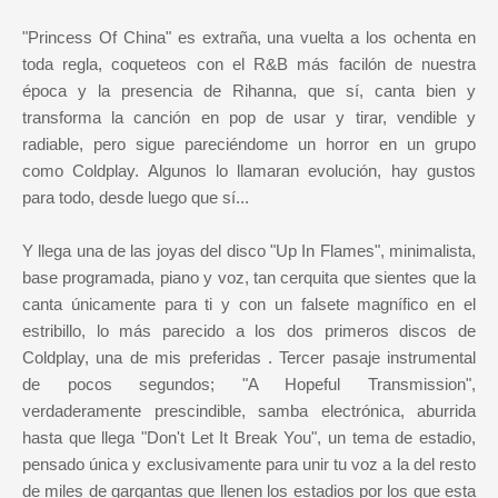
"Princess Of China" es extraña, una vuelta a los ochenta en
toda regla, coqueteos con el R&B más facilón de nuestra
época y la presencia de Rihanna, que sí, canta bien y
transforma la canción en pop de usar y tirar, vendible y
radiable, pero sigue pareciéndome un horror en un grupo
como Coldplay. Algunos lo llamaran evolución, hay gustos
para todo, desde luego que sí...
Y llega una de las joyas del disco "Up In Flames", minimalista,
base programada, piano y voz, tan cerquita que sientes que la
canta únicamente para ti y con un falsete magnífico en el
estribillo, lo más parecido a los dos primeros discos de
Coldplay, una de mis preferidas . Tercer pasaje instrumental
de pocos segundos; "A Hopeful Transmission",
verdaderamente prescindible, samba electrónica, aburrida
hasta que llega "Don't Let It Break You", un tema de estadio,
pensado única y exclusivamente para unir tu voz a la del resto
de miles de gargantas que llenen los estadios por los que esta