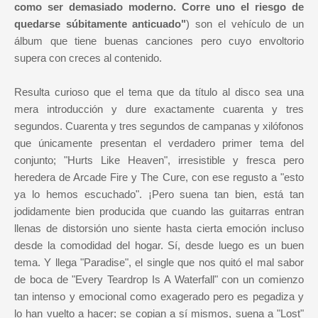
como ser demasiado moderno. Corre uno el riesgo de
quedarse súbitamente anticuado"
) son el vehículo de un
álbum que tiene buenas canciones pero cuyo envoltorio
supera con creces al contenido.
Resulta curioso que el tema que da título al disco sea una
mera introducción y dure exactamente cuarenta y tres
segundos. Cuarenta y tres segundos de campanas y xilófonos
que únicamente presentan el verdadero primer tema del
conjunto; "Hurts Like Heaven", irresistible y fresca pero
heredera de Arcade Fire y The Cure, con ese regusto a "esto
ya lo hemos escuchado". ¡Pero suena tan bien, está tan
jodidamente bien producida que cuando las guitarras entran
llenas de distorsión uno siente hasta cierta emoción incluso
desde la comodidad del hogar. Sí, desde luego es un buen
tema. Y llega "Paradise", el single que nos quitó el mal sabor
de boca de "Every Teardrop Is A Waterfall" con un comienzo
tan intenso y emocional como exagerado pero es pegadiza y
lo han vuelto a hacer; se copian a sí mismos, suena a "Lost"