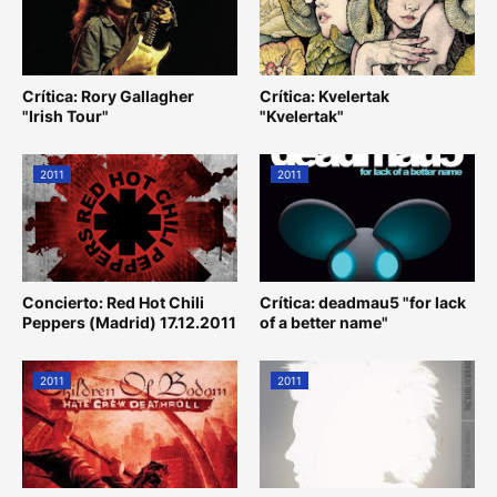
Crítica: Rory Gallagher
Crítica: Kvelertak
"Irish Tour"
"Kvelertak"
2011
2011
Concierto: Red Hot Chili
Crítica: deadmau5 "for lack
Peppers (Madrid) 17.12.2011
of a better name"
2011
2011