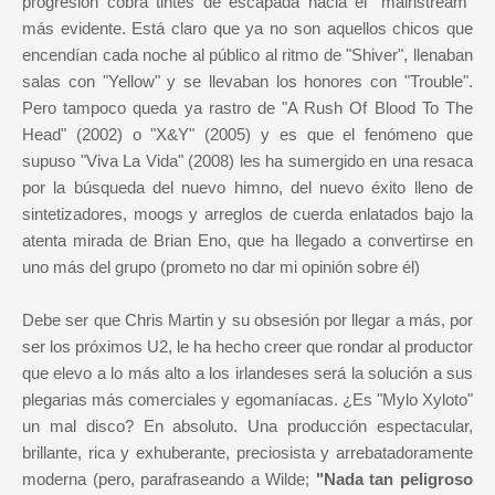
progresión cobra tintes de escapada hacia el "mainstream"
más evidente. Está claro que ya no son aquellos chicos que
encendían cada noche al público al ritmo de "Shiver", llenaban
salas con "Yellow" y se llevaban los honores con "Trouble".
Pero tampoco queda ya rastro de "A Rush Of Blood To The
Head" (2002) o "X&Y" (2005) y es que el fenómeno que
supuso "Viva La Vida" (2008) les ha sumergido en una resaca
por la búsqueda del nuevo himno, del nuevo éxito lleno de
sintetizadores, moogs y arreglos de cuerda enlatados bajo la
atenta mirada de Brian Eno, que ha llegado a convertirse en
uno más del grupo (prometo no dar mi opinión sobre él)
Debe ser que Chris Martin y su obsesión por llegar a más, por
ser los próximos U2, le ha hecho creer que rondar al productor
que elevo a lo más alto a los irlandeses será la solución a sus
plegarias más comerciales y egomaníacas. ¿Es "Mylo Xyloto"
un mal disco? En absoluto. Una producción espectacular,
brillante, rica y exhuberante, preciosista y arrebatadoramente
moderna (pero, parafraseando a Wilde;
"Nada tan peligroso