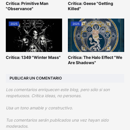
Crítica: Primitive Man
Crítica: Geese "Getting
"Observance"
Killed"
2025
2025
Crítica: 1349 "Winter Mass"
Crítica: The Halo Effect "We
Are Shadows"
PUBLICAR UN COMENTARIO
Los comentarios enriquecen este blog, pero sólo si son
respetuosos. Critica ideas, no personas.
Usa un tono amable y constructivo.
Tus comentarios serán publicados una vez hayan sido
moderados.