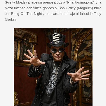
(Pretty Maids) añade su arenosa voz a "Phantasmagoria", una
pieza intensa con tintes góticos y Bob Catley (Magnum) brilla
en "Bring On The Night", un claro homenaje al fallecido Tony
Clarkin.