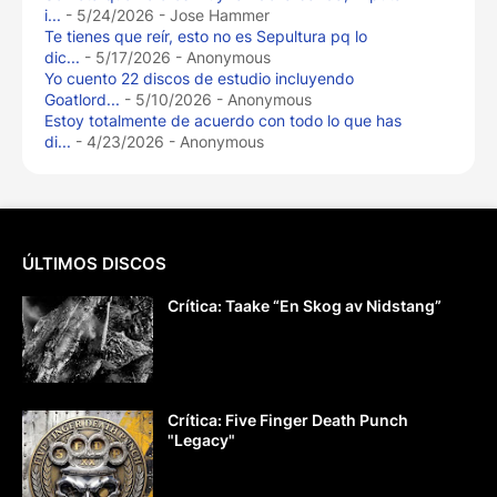
i...
- 5/24/2026
- Jose Hammer
Te tienes que reír, esto no es Sepultura pq lo
dic...
- 5/17/2026
- Anonymous
Yo cuento 22 discos de estudio incluyendo
Goatlord...
- 5/10/2026
- Anonymous
Estoy totalmente de acuerdo con todo lo que has
di...
- 4/23/2026
- Anonymous
ÚLTIMOS DISCOS
Crítica: Taake “En Skog av Nidstang”
Crítica: Five Finger Death Punch
"Legacy"