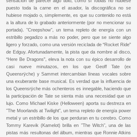
sensación de parecer algo tibio, como si Tobias no hubiese
puesto toda la carne en el asador, la discográfica no se
hubiese mojado o, simplemente, es que su contenido no está
a la altura de lo grabado anteriormente (por no mencionar su
portada). "Creepshow", un tema repleto de energía con un
estribillo pegadizo a más no poder, pero que se siente algo
ligero y forzado, como una versión reciclada de “Rocket Ride”
de Edguy. Afortunadamente, la pista que da nombre al disco,
“Here Be Dragons”, eleva la nota con su épico desarrollo de
casi nueve minutazos, en los que Geoff Tate (ex
Queensrÿche) y Sammet intercambian líneas vocales sobre
una exuberante base musical. Es verdad que la influencia de
los Queensrÿche más ochenteros es innegable, haciendo que
la participación de Tate se sienta más una necesidad que un
lujo. Como Michael Kiske (Helloween) aporta su destreza en
"The Moorlands at Twilight", un tema repleto de energía power
metal y un estribillo de los que perduran en tu cerebro. Como
Tommy Karevik (Kamelot) brilla en "The Witch", una de las
pistas más resultonas del álbum, mientras que Ronnie Atkins