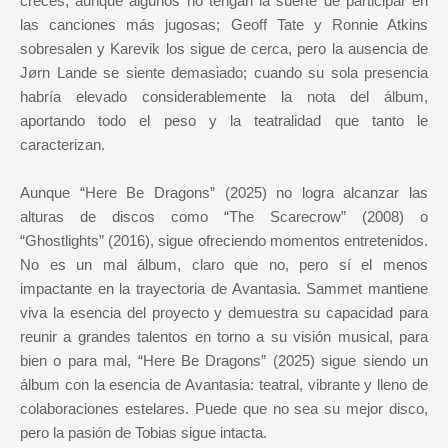
creces, aunque algunos no tengan la suerte de participar en
las canciones más jugosas; Geoff Tate y Ronnie Atkins
sobresalen y Karevik los sigue de cerca, pero la ausencia de
Jørn Lande se siente demasiado; cuando su sola presencia
habría elevado considerablemente la nota del álbum,
aportando todo el peso y la teatralidad que tanto le
caracterizan.
Aunque “Here Be Dragons” (2025) no logra alcanzar las
alturas de discos como “The Scarecrow” (2008) o
“Ghostlights” (2016), sigue ofreciendo momentos entretenidos.
No es un mal álbum, claro que no, pero sí el menos
impactante en la trayectoria de Avantasia. Sammet mantiene
viva la esencia del proyecto y demuestra su capacidad para
reunir a grandes talentos en torno a su visión musical, para
bien o para mal, “Here Be Dragons” (2025) sigue siendo un
álbum con la esencia de Avantasia: teatral, vibrante y lleno de
colaboraciones estelares. Puede que no sea su mejor disco,
pero la pasión de Tobias sigue intacta.