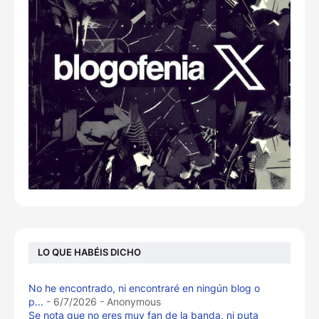
LO QUE HABÉIS DICHO
No he encontrado, ni encontraré en ningún blog o
p...
- 6/7/2026
- Anonymous
Se nota que no eres muy fan de la banda, ni puta