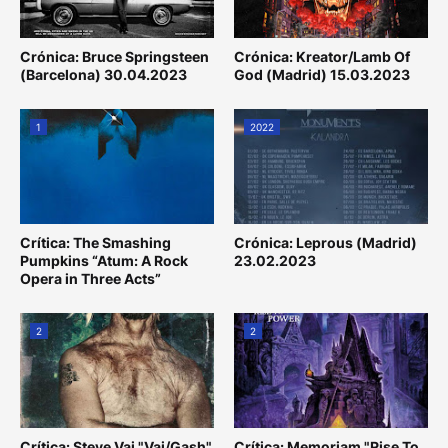
Crónica: Bruce Springsteen
Crónica: Kreator/Lamb Of
(Barcelona) 30.04.2023
God (Madrid) 15.03.2023
1
2022
Crítica: The Smashing
Crónica: Leprous (Madrid)
Pumpkins “Atum: A Rock
23.02.2023
Opera in Three Acts”
2
2
Crítica: Steve Vai "Vai/Gash"
Crítica: Memoriam "Rise To