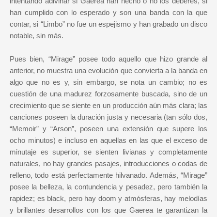
intentando adivinar si Gaerea han hecho o no los deberes, si
han cumplido con lo esperado y son una banda con la que
contar, si “Limbo” no fue un espejismo y han grabado un disco
notable, sin más.
Pues bien, “Mirage” posee todo aquello que hizo grande al
anterior, no muestra una evolución que convierta a la banda en
algo que no es y, sin embargo, se nota un cambio; no es
cuestión de una madurez forzosamente buscada, sino de un
crecimiento que se siente en un producción aún más clara; las
canciones poseen la duración justa y necesaria (tan sólo dos,
“Memoir” y “Arson”, poseen una extensión que supere los
ocho minutos) e incluso en aquellas en las que el exceso de
minutaje es superior, se sienten livianas y completamente
naturales, no hay grandes pasajes, introducciones o codas de
relleno, todo está perfectamente hilvanado. Además, “Mirage”
posee la belleza, la contundencia y pesadez, pero también la
rapidez; es black, pero hay doom y atmósferas, hay melodías
y brillantes desarrollos con los que Gaerea te garantizan la