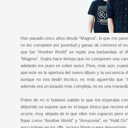
Han pasado cinco años desde “Magma”, lo que me parec
no les competen por juventud y ganas de comerse el mu
que fue “Another World” se repite una barbaridad, el r
“Magma”. Gojira hace tiempo que no componen una canció
adelanto me puso en sobre aviso. Pero, más aún, cuando
que este es la apertura del nuevo álbum y la secuencia 
aunque no sea death técnico, es más aguerrida que “
además era un poquito más compleja, no es una maravilla
Pobre de mí si hubiese sabido lo que me esperaba con “
didyeridú se supone que es el toque étnico que recorre el
ocurre, muy alejada de lo que ellos son capaces pero si
flojas como “Another World” y “Amazonia”, es “Hold On”
poco trabajo en los riffs, incluso Mario suena desgastado.