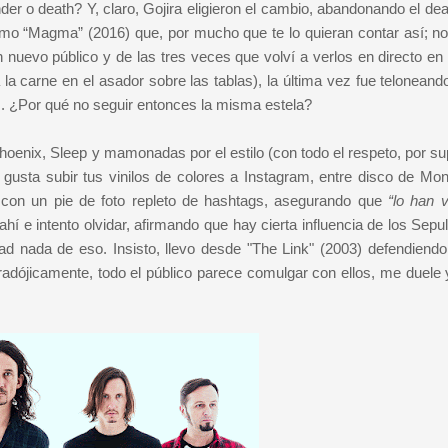
nder o death? Y, claro, Gojira eligieron el cambio, abandonando el d
o “Magma” (2016) que, por mucho que te lo quieran contar así; no
 un nuevo público y de las tres veces que volví a verlos en directo en
a carne en el asador sobre las tablas), la última vez fue teloneando
. ¿Por qué no seguir entonces la misma estela?
oenix, Sleep y mamonadas por el estilo (con todo el respeto, por su
gusta subir tus vinilos de colores a Instagram, entre disco de Mon
” con un pie de foto repleto de hashtags, asegurando que
“lo han v
hí e intento olvidar, afirmando que hay cierta influencia de los Sepu
d nada de eso. Insisto, llevo desde "The Link" (2003) defendiendo
radójicamente, todo el público parece comulgar con ellos, me duele 