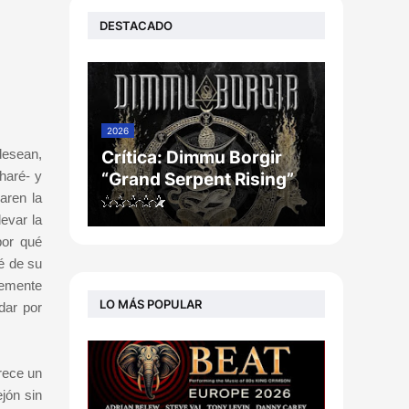
DESTACADO
2026
desean,
Crítica: Dimmu Borgir
haré- y
“Grand Serpent Rising”
aren la
evar la
por qué
é de su
lemente
LO MÁS POPULAR
dar por
rece un
jón sin