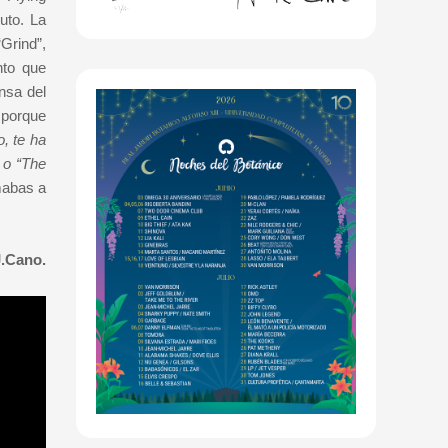
uto. La
Grind”,
nto que
nsa del
 porque
, te ha
 o “The
mabas a
J.Cano.