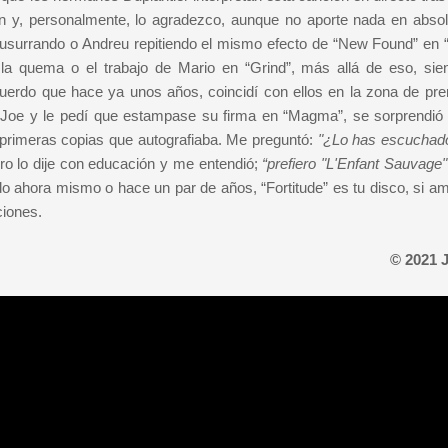
n y, personalmente, lo agradezco, aunque no aporte nada en absol
 susurrando o Andreu repitiendo el mismo efecto de “New Found” en “
la quema o el trabajo de Mario en “Grind”, más allá de eso, sie
erdo que hace ya unos años, coincidí con ellos en la zona de pre
 Joe y le pedí que estampase su firma en “Magma”, se sorprendió
primeras copias que autografiaba. Me preguntó:
"¿Lo has escuchado
o lo dije con educación y me entendió;
“prefiero "L'Enfant Sauvage"
o ahora mismo o hace un par de años, “Fortitude” es tu disco, si a
ciones.
© 2021 