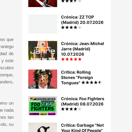
Crónica: ZZ TOP
(Madrid) 20.07.2026
pos que
Crónica: Jean‐Michel
raniego
Jarre (Madrid)
idad de
10.07.2026
 y este
escubro
Crítica: Rolling
porque,
Stones "Foreign
anders,
Tongues"
Crónica: Foo Fighters
como un
(Madrid) 08.07.2026
ue nada
nes tan
olo, su
Crítica: Garbage "Not
Your Kind Of People"