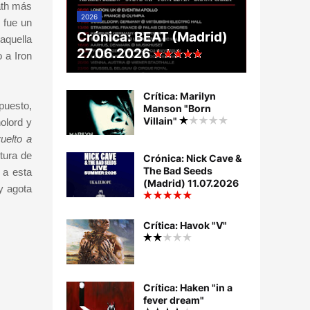
eath más
2026
 fue un
Crónica: BEAT (Madrid)
 aquella
27.06.2026
 a Iron
Crítica: Marilyn
puesto,
Manson "Born
Villain"
olord y
uelto a
ltura de
Crónica: Nick Cave &
The Bad Seeds
 a esta
(Madrid) 11.07.2026
y agota
Crítica: Havok "V"
Crítica: Haken "in a
fever dream"