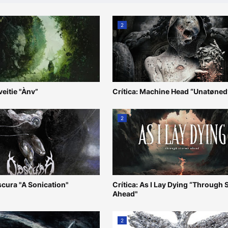
2
veitie "Ànv”
Crítica: Machine Head “Unatøned
2
scura "A Sonication"
Crítica: As I Lay Dying “Through
Ahead"
2