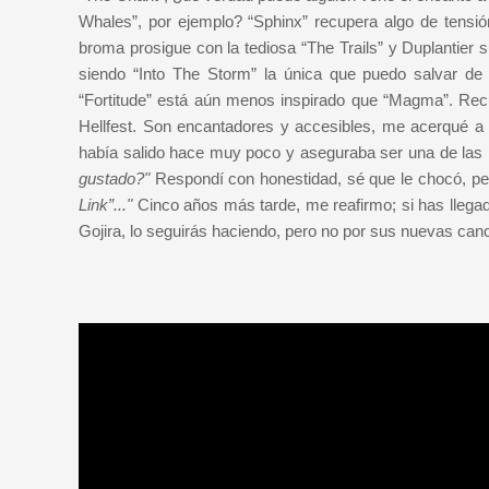
Whales”, por ejemplo? “Sphinx” recupera algo de tensió
broma prosigue con la tediosa “The Trails” y Duplantier
siendo “Into The Storm” la única que puedo salvar de 
“Fortitude” está aún menos inspirado que “Magma”. Recu
Hellfest. Son encantadores y accesibles, me acerqué a
había salido hace muy poco y aseguraba ser una de las 
gustado?"
Respondí con honestidad, sé que le chocó, per
Link”..."
Cinco años más tarde, me reafirmo; si has llegad
Gojira, lo seguirás haciendo, pero no por sus nuevas can