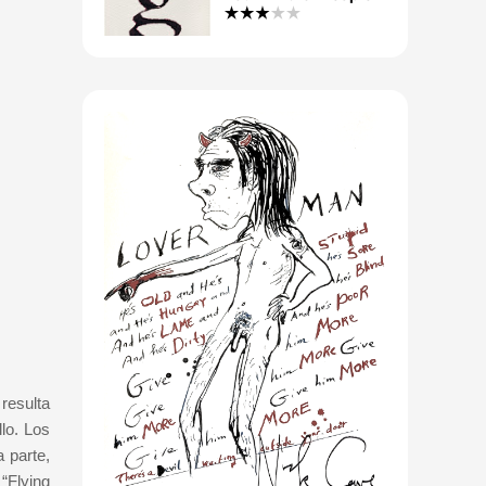
resulta
llo. Los
 parte,
 “Flying