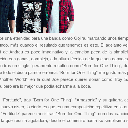
e una eternidad para una banda como Gojira, marcando unos tiem
ndo, más cuando el resultado que tenemos es este. El adelanto ve
iff de Andreu es poco imaginativo y la canción peca de la simplic
n con ganas, compleja, a la altura técnica de la que son capaces
 tras un single ligeramente resultón como "Born for One Thing", d
de todo el disco parece errónea. "Born for One Thing" me gustó más 
Another World”, en la cual Joe parece querer sonar como Troy S
, pero era lo mejor que podía echarme a la boca.
Fortitude”, tras "Born for One Thing", “Amazonia” y su guitarra 
 nuevo disco, lo cierto es que es una composición repetitiva en la q
 “Fortitude” parece morir tras "Born for One Thing", con dos cancio
 la que resulta agotadora, desde el comienzo hasta su simplísimo s