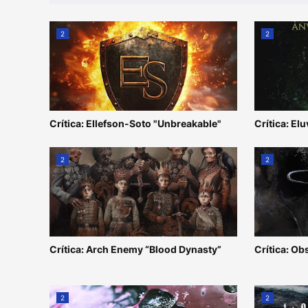
2
2
Crítica: Ellefson-Soto "Unbreakable"
Crítica: Elu
2
2
Crítica: Arch Enemy “Blood Dynasty”
Crítica: Ob
2
2