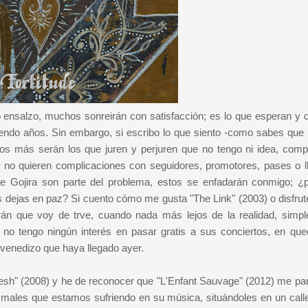
lo ensalzo, muchos sonreirán con satisfacción; es lo que esperan y 
biendo años. Sin embargo, si escribo lo que siento -como sabes que 
s más serán los que juren y perjuren que no tengo ni idea, comp
y no quieren complicaciones con seguidores, promotores, pases o ll
de Gojira son parte del problema, estos se enfadarán conmigo; ¿
s dejas en paz? Si cuento cómo me gusta "The Link" (2003) o disfrut
rán que voy de trve, cuando nada más lejos de la realidad, simp
o, no tengo ningún interés en pasar gratis a sus conciertos, en que
dvenedizo que haya llegado ayer.
 Flesh" (2008) y he de reconocer que "L'Enfant Sauvage" (2012) me pa
s males que estamos sufriendo en su música, situándoles en un calle