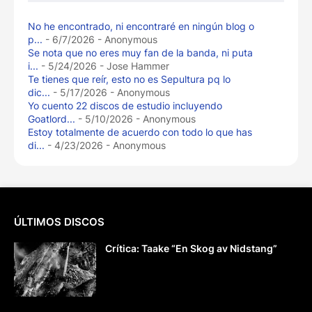
No he encontrado, ni encontraré en ningún blog o
p...
- 6/7/2026
- Anonymous
Se nota que no eres muy fan de la banda, ni puta
i...
- 5/24/2026
- Jose Hammer
Te tienes que reír, esto no es Sepultura pq lo
dic...
- 5/17/2026
- Anonymous
Yo cuento 22 discos de estudio incluyendo
Goatlord...
- 5/10/2026
- Anonymous
Estoy totalmente de acuerdo con todo lo que has
di...
- 4/23/2026
- Anonymous
ÚLTIMOS DISCOS
Crítica: Taake “En Skog av Nidstang”