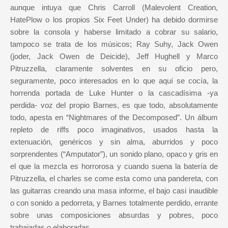
aunque intuya que Chris Carroll (Malevolent Creation,
HatePlow o los propios Six Feet Under) ha debido dormirse
sobre la consola y haberse limitado a cobrar su salario,
tampoco se trata de los músicos; Ray Suhy, Jack Owen
(joder, Jack Owen de Deicide), Jeff Hughell y Marco
Pitruzzella, claramente solventes en su oficio pero,
seguramente, poco interesados en lo que aquí se cocía, la
horrenda portada de Luke Hunter o la cascadísima -ya
perdida- voz del propio Barnes, es que todo, absolutamente
todo, apesta en “Nightmares of the Decomposed”. Un álbum
repleto de riffs poco imaginativos, usados hasta la
extenuación, genéricos y sin alma, aburridos y poco
sorprendentes (“Amputator”), un sonido plano, opaco y gris en
el que la mezcla es horrorosa y cuando suena la batería de
Pitruzzella, el charles se come esta como una pandereta, con
las guitarras creando una masa informe, el bajo casi inaudible
o con sonido a pedorreta, y Barnes totalmente perdido, errante
sobre unas composiciones absurdas y pobres, poco
trabajadas o elaboradas.