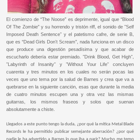
El comienzo de “The Noose” es deprimente, igual que “Blood
Of The Zombie” y su horrendo y tristón riff, el sonido de "Self
Imposed Death Sentence" y el patetismo cafre, de serie B,
que es “Dead Girls Don't Scream”, nada funciona en un disco
que produce una digestión pesadísima y que acabar de
escucharlo debería estar premiado. "Drink Blood, Get High",
"Labyrinth of Insanity" y "Without Your Life" concluyen
cuarenta y tres minutos en los cuales no serán pocas las
veces que uno tema por la salud de Barnes y crea que va a
quebrarse en la siguiente canción, esas que durante la media
de cuatro minutos escupen una y otra vez las mismas
guitarras, los mismos fraseos y solos que suenan
absolutamente a chiste.
Llegados a este punto tengo la duda, ¿por qué la mítica Metal Blade
Records le ha permitido publicar semejante aberración? ¿por qué
nadie le ha advertido a Barnes lo que iba a parir? Mucho me temo