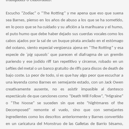
Escucho “Zodiac” o “The Rotting” y me apena que eso que suena
sea Barnes, pienso en los años de abuso a los que se ha sometido,
en lo poco que se ha cuidado y su afición a la marihuana y el humo,
el puto humo que debe haber dejado sus cuerdas vocales como los
cabos ajados por la sal de un buque pirata anclado en el estómago
del océano, siento especial vergüenza ajena en “The Rotting” y esa
especie de
‘pig squeals’
que parecen el diafragma de un gremlin
pariendo y ese jodido riff tan repetitivo y circense, robado en un
Lefties del metal o un banco gratuito de riffs para discos de death de
bajo coste. Lo peor de todo, si es que hay algo peor que escuchar a
una leyenda como Barnes en semejante estado, con un Jack Owen
creativamente ausente, no es asistir impasible al dantesco
espectáculo de que canciones como “Death Will Follow”, “Migraine”
o “The Noose” se suceden sin que este “Nightmares of the
Decomposed” remonte el vuelo, sino que con semejantes
ingredientes como los descritos anteriormente y Barnes convertido
en un caricatura del Monstruo de las Galletas de Barrio Sésamo,