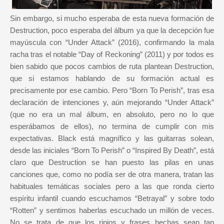
Sin embargo, si mucho esperaba de esta nueva formación de
Destruction, poco esperaba del álbum ya que la decepción fue
mayúscula con “Under Attack” (2016), confirmando la mala
racha tras el notable “Day of Reckoning” (2011) y por todos es
bien sabido que pocos cambios de ruta plantean Destruction,
que si estamos hablando de su formación actual es
precisamente por ese cambio. Pero “Born To Perish”, tras esa
declaración de intenciones y, aún mejorando “Under Attack”
(que no era un mal álbum, en absoluto, pero no lo que
esperábamos de ellos), no termina de cumplir con mis
expectativas. Black está magnífico y las guitarras solean,
desde las iniciales “Born To Perish” o “Inspired By Death”, está
claro que Destruction se han puesto las pilas en unas
canciones que, como no podía ser de otra manera, tratan las
habituales temáticas sociales pero a las que ronda cierto
espíritu infantil cuando escuchamos “Betrayal” y sobre todo
“Rotten” y sentimos haberlas escuchado un millón de veces.
No se trata de que los ripios y frases hechas sean tan