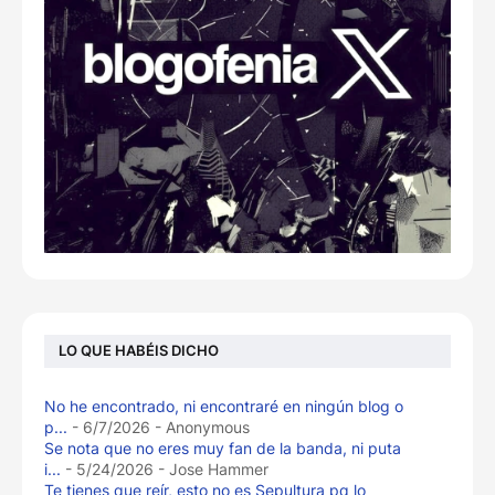
LO QUE HABÉIS DICHO
No he encontrado, ni encontraré en ningún blog o
p...
- 6/7/2026
- Anonymous
Se nota que no eres muy fan de la banda, ni puta
i...
- 5/24/2026
- Jose Hammer
Te tienes que reír, esto no es Sepultura pq lo