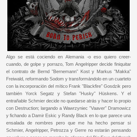
Algo se está cociendo en Alemania -o eso quiero creer-
cuando, de golpe y porrazo, Tom Angelripper decide finiquitar
el contrato de Bernd "Bernemann" Kost y Markus "Makka"
Freiwald, reformando Sodom y transformándolo en un cuarteto
con la incorporación del mítico Frank "Blackfire" Gosdzik pero
también Yorck Segatz y Stefan "Husky" Hüskens. Y el
entrañable Schmier decide no quedarse atrás y hacer lo propio
con Destruction; largando a Wawrzyniec "Vaaver" Dramowicz
y fichando a Damir Eskic y Randy Black en lo que parece una
ensalada de nombres pero que me ha hecho pensar si
Schmier, Angelripper, Petrozza y Gerre no estarán pensando