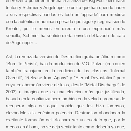
en volver a poner en marcha la alianza del Big Four del thrash
teutón y Schmier y Angelripper lo único que han querido hacer
a sus respectivas bandas es todo un ‘upgrade’ para medirse
con la auténtica maquinaria pesada que sigue y seguirá siendo
Kreator, por lo menos en directo o una explicación más
sencilla, Schmier ha sentido cierta envidia del lavado de cara
de Angelripper…
Así, la remozada versión de Destruction graba un álbum como
”Born To Perish”, bajo la producción de V.O. Pulver (con quien
también trabajaron en la reedición de los clásicos "Infernal
Overkill", "Release from Agony" y "Eternal Devastation" pero
cuya colaboración viene de lejos, desde "Metal Discharge" de
2003) e imagino que es una elección más que justificada,
basada en la confianza pero también en la velada promesa de
recuperar algo de aquel sonido que les hizo famosos,
elevándolo a la enésima potencia. Destruction abandonan la
excitante formación del trío para ser un cuarteto que, por lo
menos en álbum, no se deja sentir tanto como debería ya que,