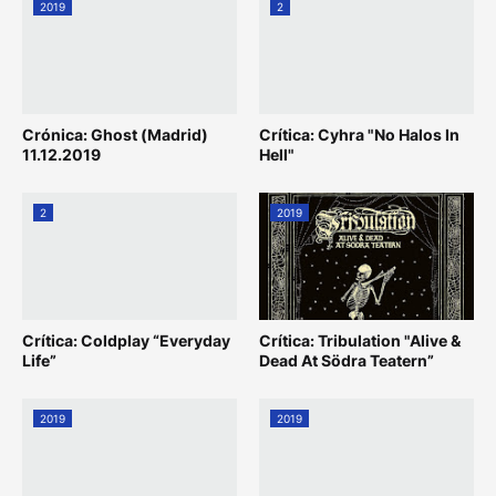
2019
2
Crónica: Ghost (Madrid)
Crítica: Cyhra "No Halos In
11.12.2019
Hell"
2
2019
Crítica: Coldplay “Everyday
Crítica: Tribulation "Alive &
Life”
Dead At Södra Teatern”
2019
2019