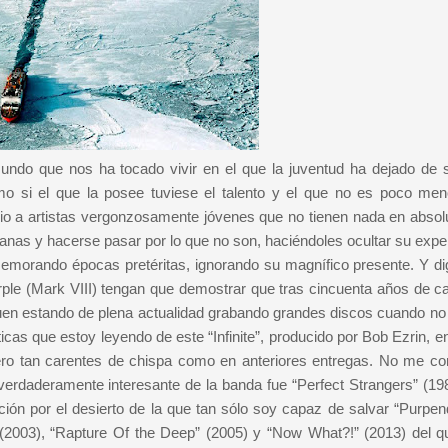
mundo que nos ha tocado vivir en el que la juventud ha dejado de 
omo si el que la posee tuviese el talento y el que no es poco me
o a artistas vergonzosamente jóvenes que no tienen nada en absol
s canas y hacerse pasar por lo que no son, haciéndoles ocultar su expe
morando épocas pretéritas, ignorando su magnífico presente. Y di
le (Mark VIII) tengan que demostrar que tras cincuenta años de ca
iguen estando de plena actualidad grabando grandes discos cuando no 
icas que estoy leyendo de este “Infinite”, producido por Bob Ezrin, e
ro tan carentes de chispa como en anteriores entregas. No me co
 verdaderamente interesante de la banda fue “Perfect Strangers” (198
ión por el desierto de la que tan sólo soy capaz de salvar “Purpend
2003), “Rapture Of the Deep” (2005) y “Now What?!” (2013) del q