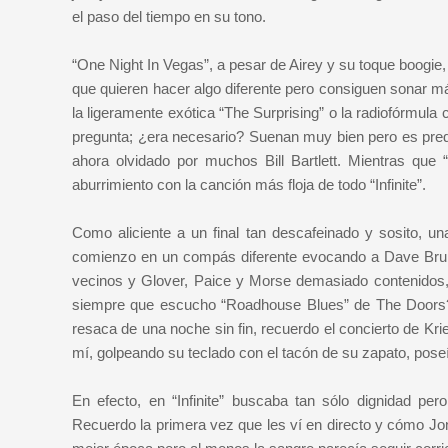
el paso del tiempo en su tono.
“One Night In Vegas”, a pesar de Airey y su toque boogi
que quieren hacer algo diferente pero consiguen sonar m
la ligeramente exótica “The Surprising” o la radiofórmula
pregunta; ¿era necesario? Suenan muy bien pero es predeci
ahora olvidado por muchos Bill Bartlett. Mientras qu
aburrimiento con la canción más floja de todo “Infinite”.
Como aliciente a un final tan descafeinado y sosito, u
comienzo en un compás diferente evocando a Dave Brubec
vecinos y Glover, Paice y Morse demasiado contenidos, 
siempre que escucho “Roadhouse Blues” de The Doors?
resaca de una noche sin fin, recuerdo el concierto de Kr
mí, golpeando su teclado con el tacón de su zapato, pose
En efecto, en “Infinite” buscaba tan sólo dignidad pe
Recuerdo la primera vez que les ví en directo y cómo Jo