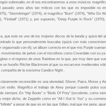
 ningún sobresalto, en él nos encontraremos a unos músicos magnífic
el pasado; unos años tan míticos con los que es imposible no en
5), “Stormbringer” (1974), el magnífico “Burn” (1974), “Who Do W
, “Fireball” (1971) y, por supuesto, “Deep Purple In Rock” (1970),
a, que este es uno de los mejores discos de la banda y quizá del 
ncontrado lo que personalmente buscaba (quizá con más conocimien
r orgasmado con él); un álbum correcto en el que mis Purple suenan
cos movimientos de pelvis con el micrófono como Coverdale con su ya
ughes o el regreso de unos Rainbow en lo que, por muy bien que su
 de un huraño Ritchie Blackmore al que su escarceos medievales sólo
 compañía de la sosísima Candice Night .
claramente reconocible es una obviedad; Glover, Paice, Morse y Ai
 estilo. Magnífico el trabajo de Airey porque cuando pulsa sus
de siempre. En “Hip Boots” o “Birds Of Prey” (excelente, como siem
a mejor dicho, de Zeppelin como en “All I Got Is You” y su comie
Infinite” a pesar de que es en las que Gillan, mal que me pese, apu