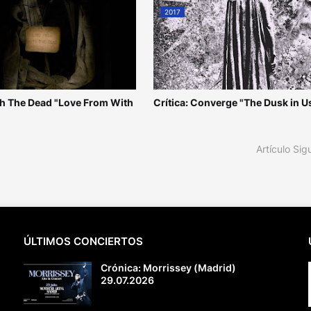
2017
ith The Dead "Love From With
Crítica: Converge "The Dusk in U
Artículo Sig
ÚLTIMOS CONCIERTOS
Crónica: Morrissey (Madrid)
29.07.2026