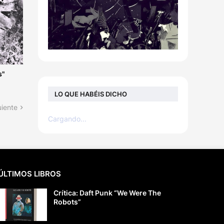
s"
LO QUE HABÉIS DICHO
uiente
Cargando...
ÚLTIMOS LIBROS
Crítica: Daft Punk “We Were The
Robots”