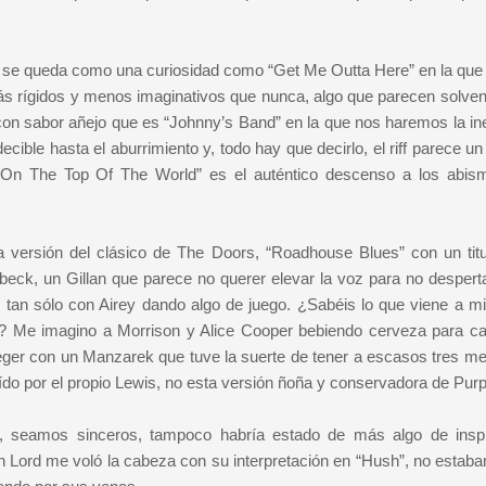
e, se queda como una curiosidad como “Get Me Outta Here” en la que
ás rígidos y menos imaginativos que nunca, algo que parecen solven
 con sabor añejo que es “Johnny’s Band” en la que nos haremos la ine
ble hasta el aburrimiento y, todo hay que decirlo, el riff parece un
e “On The Top Of The World” es el auténtico descenso a los abis
na versión del clásico de The Doors, “Roadhouse Blues” con un tit
k, un Gillan que parece no querer elevar la voz para no desperta
tan sólo con Airey dando algo de juego. ¿Sabéis lo que viene a m
 Me imagino a Morrison y Alice Cooper bebiendo cerveza para ca
ieger con un Manzarek que tuve la suerte de tener a escasos tres me
ído por el propio Lewis, no esta versión ñoña y conservadora de Purp
ro, seamos sinceros, tampoco habría estado de más algo de inspi
n Lord me voló la cabeza con su interpretación en “Hush”, no estaba