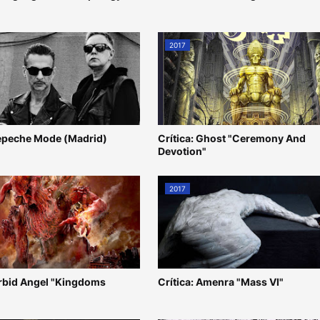
2017
epeche Mode (Madrid)
Crítica: Ghost "Ceremony And
Devotion"
2017
orbid Angel "Kingdoms
Crítica: Amenra "Mass VI"