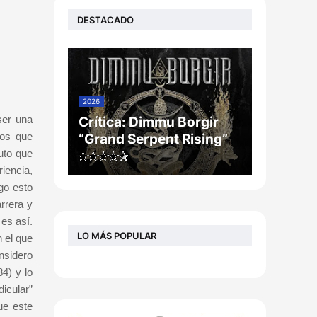
DESTACADO
2026
ser una
Crítica: Dimmu Borgir
nos que
“Grand Serpent Rising”
uto que
riencia,
go esto
rrera y
es así.
LO MÁS POPULAR
n el que
nsidero
4) y lo
icular”
ue este