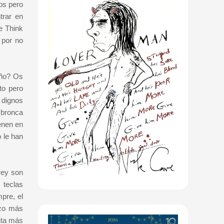
os pero
trar en
e Think
 por no
año? Os
to pero
 dignos
 bronca
enen en
 le han
rey son
 teclas
pre, el
nzo más
nta más