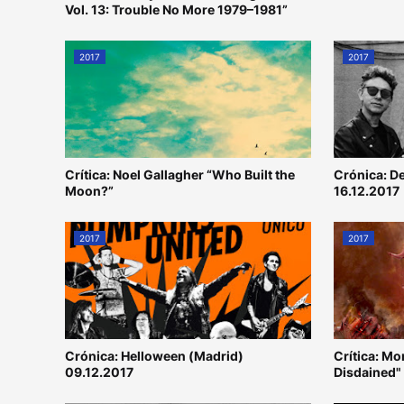
Vol. 13: Trouble No More 1979–1981”
2017
2017
Crítica: Noel Gallagher “Who Built the
Crónica: D
Moon?”
16.12.2017
2017
2017
Crónica: Helloween (Madrid)
Crítica: M
09.12.2017
Disdained"