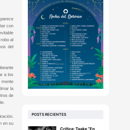
 parece
tar con
vitable
 robo al
mos del
ubeante
r a los
i mente
lmar la
tros de
le.
POSTS RECIENTES
ración.
n en su
Crítica: Taake “En