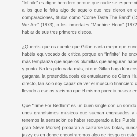
“Infinite” es digno heredero porque que nadie se espere
a los que le falta algo de aquello que nos dieron en 
comparaciones, títulos como “Come Taste The Band” (197
We Are” (1973), o los inmortales “Machine Head” (1972)
hablar de sus tres primeros discos.
¿Queréis que os cuente que Gillan canta mejor que nunc
habéis equivocado de crítica porque en “Infinite” he e
más templanza que aquellos plumillas que aseguran habe
y punto. No les pido nada más, ni que Gillan haga lúbri
garganta, la pretendida dosis de entusiasmo de Glenn H
directo, tan sólo soy capaz de ver el músculo financiero
llevado a ese ostracismo que él mismo parecía buscar en
Que “Time For Bedlam” es un buen single con un sonido 
unos grandísimos músicos que suenan engrasados y con
tenemos la sensación de haber recuperado a los Purple 
gran Steve Morse) probarán a calzarse las botas, nunc
jazzy es en donde encontraremos algo de riesgo en este “