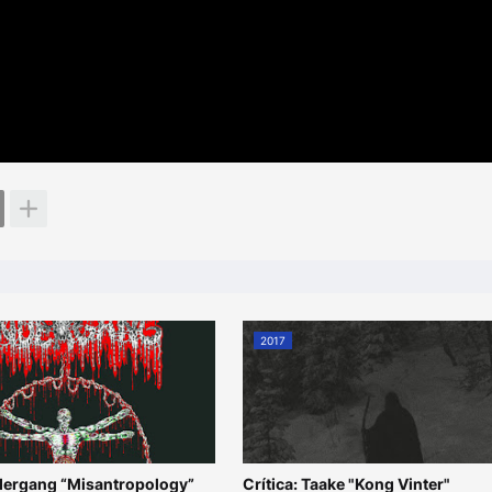
2017
ndergang “Misantropology”
Crítica: Taake "Kong Vinter"