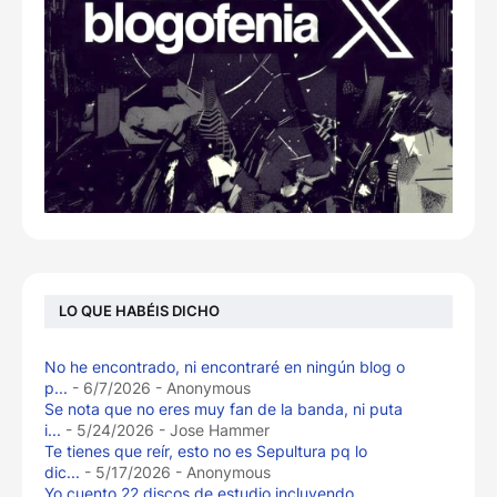
LO QUE HABÉIS DICHO
No he encontrado, ni encontraré en ningún blog o
p...
- 6/7/2026
- Anonymous
Se nota que no eres muy fan de la banda, ni puta
i...
- 5/24/2026
- Jose Hammer
Te tienes que reír, esto no es Sepultura pq lo
dic...
- 5/17/2026
- Anonymous
Yo cuento 22 discos de estudio incluyendo