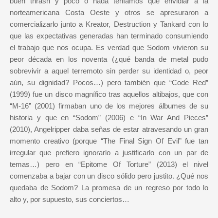
buen thrash y poco o nada teníamos que envidiar a la
norteamericana Costa Oeste y otros se apresuraron a
comercializarlo junto a Kreator, Destruction y Tankard con lo
que las expectativas generadas han terminado consumiendo
el trabajo que nos ocupa. Es verdad que Sodom vivieron su
peor década en los noventa (¿qué banda de metal pudo
sobrevivir a aquel terremoto sin perder su identidad o, peor
aún, su dignidad? Pocos…) pero también que “Code Red”
(1999) fue un disco magnífico tras aquellos altibajos, que con
“M-16” (2001) firmaban uno de los mejores álbumes de su
historia y que en “Sodom” (2006) e “In War And Pieces”
(2010), Angelripper daba señas de estar atravesando un gran
momento creativo (porque “The Final Sign Of Evil” fue tan
irregular que prefiero ignorarlo a justificarlo con un par de
temas…) pero en “Epitome Of Torture” (2013) el nivel
comenzaba a bajar con un disco sólido pero justito. ¿Qué nos
quedaba de Sodom? La promesa de un regreso por todo lo
alto y, por supuesto, sus conciertos…