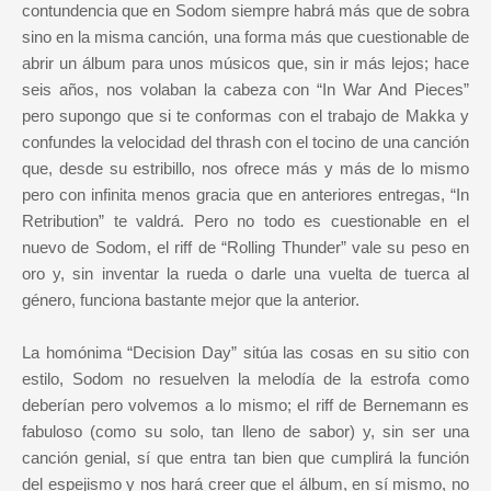
contundencia que en Sodom siempre habrá más que de sobra
sino en la misma canción, una forma más que cuestionable de
abrir un álbum para unos músicos que, sin ir más lejos; hace
seis años, nos volaban la cabeza con “In War And Pieces”
pero supongo que si te conformas con el trabajo de Makka y
confundes la velocidad del thrash con el tocino de una canción
que, desde su estribillo, nos ofrece más y más de lo mismo
pero con infinita menos gracia que en anteriores entregas, “In
Retribution” te valdrá. Pero no todo es cuestionable en el
nuevo de Sodom, el riff de “Rolling Thunder” vale su peso en
oro y, sin inventar la rueda o darle una vuelta de tuerca al
género, funciona bastante mejor que la anterior.
La homónima “Decision Day” sitúa las cosas en su sitio con
estilo, Sodom no resuelven la melodía de la estrofa como
deberían pero volvemos a lo mismo; el riff de Bernemann es
fabuloso (como su solo, tan lleno de sabor) y, sin ser una
canción genial, sí que entra tan bien que cumplirá la función
del espejismo y nos hará creer que el álbum, en sí mismo, no