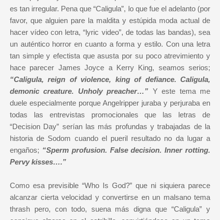
es tan irregular. Pena que “Caligula”, lo que fue el adelanto (por
favor, que alguien pare la maldita y estúpida moda actual de
hacer vídeo con letra, “lyric video”, de todas las bandas), sea
un auténtico horror en cuanto a forma y estilo. Con una letra
tan simple y efectista que asusta por su poco atrevimiento y
hace parecer James Joyce a Kerry King, seamos serios;
“Caligula, reign of violence, king of defiance. Caligula,
demonic creature. Unholy preacher…”
Y este tema me
duele especialmente porque Angelripper juraba y perjuraba en
todas las entrevistas promocionales que las letras de
“Decision Day” serían las más profundas y trabajadas de la
historia de Sodom cuando el pueril resultado no da lugar a
engaños;
“Sperm profusion. False decision. Inner rotting.
Pervy kisses….”
Como esa previsible “Who Is God?” que ni siquiera parece
alcanzar cierta velocidad y convertirse en un malsano tema
thrash pero, con todo, suena más digna que “Caligula” y