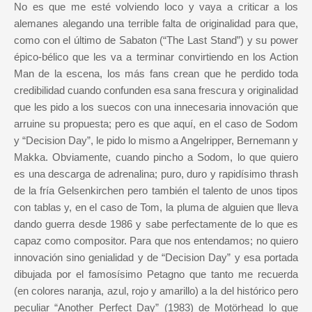
No es que me esté volviendo loco y vaya a criticar a los
alemanes alegando una terrible falta de originalidad para que,
como con el último de Sabaton (“The Last Stand”) y su power
épico-bélico que les va a terminar convirtiendo en los Action
Man de la escena, los más fans crean que he perdido toda
credibilidad cuando confunden esa sana frescura y originalidad
que les pido a los suecos con una innecesaria innovación que
arruine su propuesta; pero es que aquí, en el caso de Sodom
y “Decision Day”, le pido lo mismo a Angelripper, Bernemann y
Makka. Obviamente, cuando pincho a Sodom, lo que quiero
es una descarga de adrenalina; puro, duro y rapidísimo thrash
de la fría Gelsenkirchen pero también el talento de unos tipos
con tablas y, en el caso de Tom, la pluma de alguien que lleva
dando guerra desde 1986 y sabe perfectamente de lo que es
capaz como compositor. Para que nos entendamos; no quiero
innovación sino genialidad y de “Decision Day” y esa portada
dibujada por el famosísimo Petagno que tanto me recuerda
(en colores naranja, azul, rojo y amarillo) a la del histórico pero
peculiar “Another Perfect Day” (1983) de Motörhead lo que