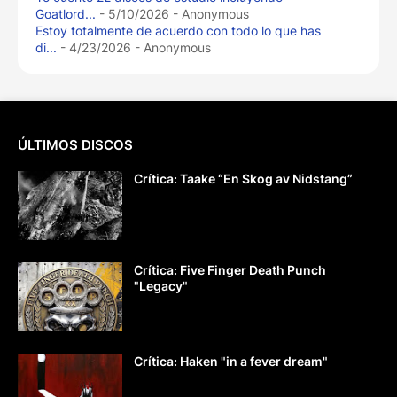
Goatlord...
- 5/10/2026
- Anonymous
Estoy totalmente de acuerdo con todo lo que has
di...
- 4/23/2026
- Anonymous
ÚLTIMOS DISCOS
Crítica: Taake “En Skog av Nidstang”
Crítica: Five Finger Death Punch
"Legacy"
Crítica: Haken "in a fever dream"