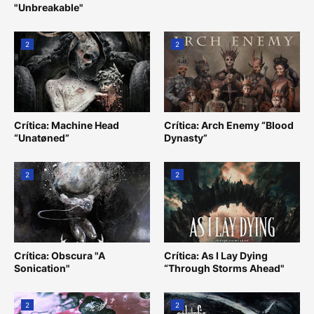
"Unbreakable"
2
2
Crítica: Machine Head
Crítica: Arch Enemy “Blood
“Unatøned”
Dynasty”
2
2
Crítica: Obscura "A
Crítica: As I Lay Dying
Sonication"
“Through Storms Ahead"
2
2