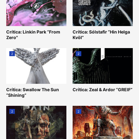
Crítica: Linkin Park “From
Crítica: Sólstafir “Hin Helga
Zero"
Kvöl”
2
2
Crítica: Swallow The Sun
Crítica: Zeal & Ardor “GREIF”
“Shining”
2
2