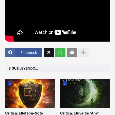
Facebook
SIGUE LEYENDO...
2
2
Crítica: Ellefson-Soto
Crítica: Eluveitie "Ànv”