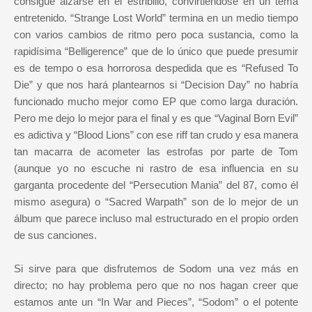
consigue alzarse en el estribillo, convirtiéndose en un tema
entretenido. “Strange Lost World” termina en un medio tiempo
con varios cambios de ritmo pero poca sustancia, como la
rapidísima “Belligerence” que de lo único que puede presumir
es de tempo o esa horrorosa despedida que es “Refused To
Die” y que nos hará plantearnos si “Decision Day” no habría
funcionado mucho mejor como EP que como larga duración.
Pero me dejo lo mejor para el final y es que “Vaginal Born Evil”
es adictiva y “Blood Lions” con ese riff tan crudo y esa manera
tan macarra de acometer las estrofas por parte de Tom
(aunque yo no escuche ni rastro de esa influencia en su
garganta procedente del “Persecution Mania” del 87, como él
mismo asegura) o “Sacred Warpath” son de lo mejor de un
álbum que parece incluso mal estructurado en el propio orden
de sus canciones.
Si sirve para que disfrutemos de Sodom una vez más en
directo; no hay problema pero que no nos hagan creer que
estamos ante un “In War and Pieces”, “Sodom” o el potente