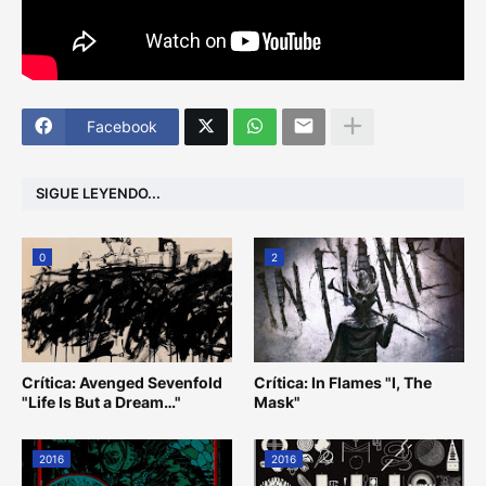
Facebook
SIGUE LEYENDO...
0
2
Crítica: Avenged Sevenfold
Crítica: In Flames "I, The
"Life Is But a Dream…"
Mask"
2016
2016