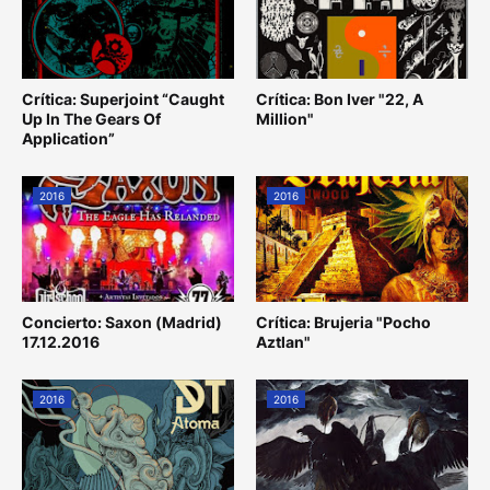
Crítica: Superjoint “Caught
Crítica: Bon Iver "22, A
Up In The Gears Of
Million"
Application”
2016
2016
Concierto: Saxon (Madrid)
Crítica: Brujeria "Pocho
17.12.2016
Aztlan"
2016
2016