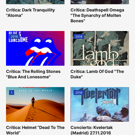
Crítica: Dark Tranquility
Crítica: Deathspell Omega
"Atoma"
"The Synarchy of Molten
Bones"
2016
2016
Crítica: The Rolling Stones
Crítica: Lamb Of God "The
"Blue And Lonesome"
Duke"
1
2016
Crítica: Helmet “Dead To The
Concierto: Kvelertak
World”
(Madrid) 27.11.2016