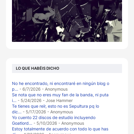
LO QUE HABÉIS DICHO
No he encontrado, ni encontraré en ningún blog o
p...
- 6/7/2026
- Anonymous
Se nota que no eres muy fan de la banda, ni puta
i...
- 5/24/2026
- Jose Hammer
Te tienes que reír, esto no es Sepultura pq lo
dic...
- 5/17/2026
- Anonymous
Yo cuento 22 discos de estudio incluyendo
Goatlord...
- 5/10/2026
- Anonymous
Estoy totalmente de acuerdo con todo lo que has