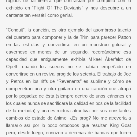
rugidos de tal fiereza que contrastan por completo con lo
exhibido en “Flight Of The Deviants” y nos descubre a un
cantante tan versátil como genial.
“Conduit”, la canción, es otro ejemplo del asombroso talento
del cuarteto para componer y la de Trim para parecer Patton
en las estrofas y convertirse en un monstruo gutural y
cavernoso en menos de un segundo, recordándome esa
capacidad que antiguamente exhibía Mikael Åkerfeldt de
Opeth cuando los suecos no se habían empeñado en
convertirse en un revival prog de los setenta. El trabajo de Joe
y Petros en los riffs de “Revenants” es sublime y cómo se
compenetran una y otra guitarra en una canción que atrapa
por lo pegadizo de ésta (siempre dentro de unos cánones en
los cuales nunca se sacrificará la calidad en pos de la facilidad
de la melodía) y una estructura atractiva por sus constantes
cambios de estado de ánimo. ¿Es prog? No me atrevería a
llamarlo así por lo poco ortodoxos que resultan King Goat
pero, desde luego, conozco a decenas de bandas que lucen