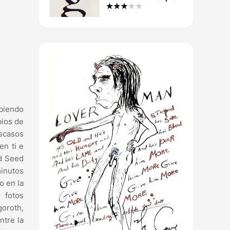
ubiendo
pios de
escasos
en ti e
od Seed
minutos
o en la
 fotos
goroth,
ntre la