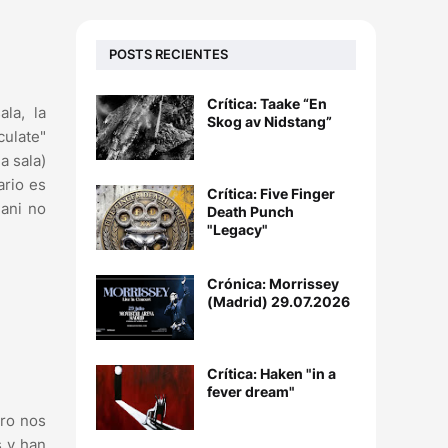
POSTS RECIENTES
Crítica: Taake “En
la, la
Skog av Nidstang”
culate"
a sala)
ario es
Crítica: Five Finger
Dani no
Death Punch
"Legacy"
Crónica: Morrissey
(Madrid) 29.07.2026
Crítica: Haken "in a
fever dream"
bro nos
s y han