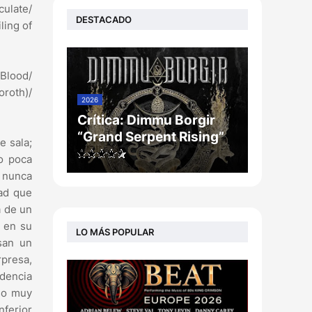
culate/
DESTACADO
ling of
 Blood/
roth)/
2026
Crítica: Dimmu Borgir
“Grand Serpent Rising”
e sala;
o poca
o nunca
ad que
a de un
o en su
LO MÁS POPULAR
esan un
rpresa,
ndencia
aso muy
nferior