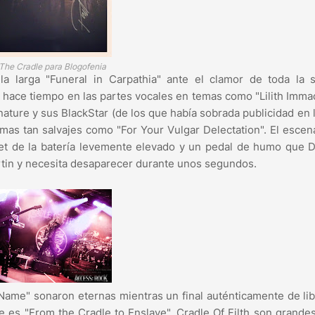
The Cradle para Blogofenia
 larga "Funeral in Carpathia" ante el clamor de toda la sa
e hace tiempo en las partes vocales en temas como "Lilith Imma
ature y sus BlackStar (de los que había sobrada publicidad en l
mas tan salvajes como "For Your Vulgar Delectation". El escen
 set de la batería levemente elevado y un pedal de humo que 
artin y necesita desaparecer durante unos segundos.
Name" sonaron eternas mientras un final auténticamente de li
 es "From the Cradle to Enslave". Cradle Of Filth son grande