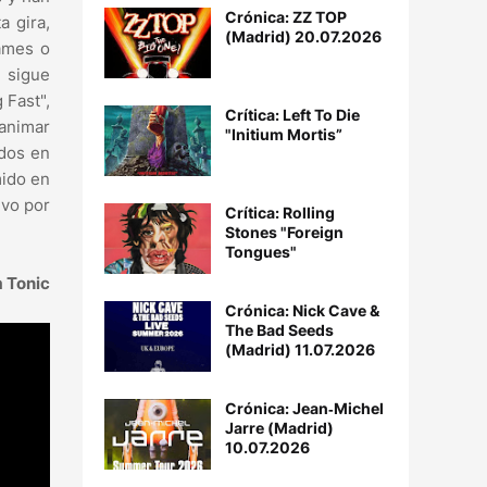
Crónica: ZZ TOP
a gira,
(Madrid) 20.07.2026
ames o
 sigue
 Fast",
Crítica: Left To Die
 animar
"Initium Mortis”
idos en
mido en
evo por
Crítica: Rolling
Stones "Foreign
Tongues"
 Tonic
Crónica: Nick Cave &
The Bad Seeds
(Madrid) 11.07.2026
Crónica: Jean‐Michel
Jarre (Madrid)
10.07.2026