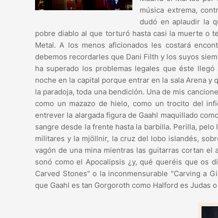
música extrema, contr
dudó en aplaudir la q
pobre diablo al que torturó hasta casi la muerte o te
Metal. A los menos aficionados les costará encont
debemos recordarles que Dani Filth y los suyos sie
ha superado los problemas legales que éste llegó 
noche en la capital porque entrar en la sala Arena y
la paradoja, toda una bendición. Una de mis cancione
como un mazazo de hielo, como un trocito del inf
entrever la alargada figura de Gaahl maquillado com
sangre desde la frente hasta la barbilla. Perilla, pe
militares y la mjöllnir, la cruz del lobo islandés, 
vagón de una mina mientras las guitarras cortan el
sonó como el Apocalipsis ¿y, qué queréis que os d
Carved Stones" o la inconmensurable "Carving a Gi
que Gaahl es tan Gorgoroth como Halford es Judas o