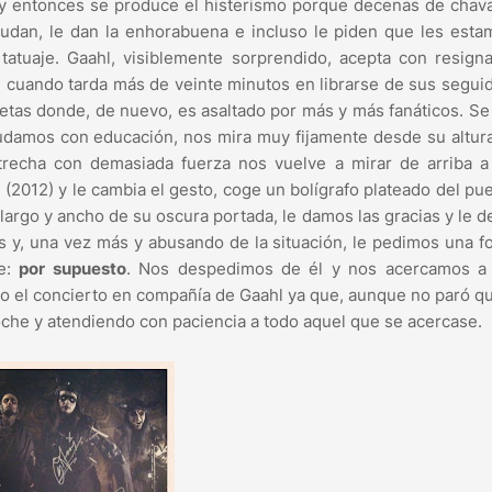
to y entonces se produce el histerismo porque decenas de chav
aludan, le dan la enhorabuena e incluso le piden que les est
atuaje. Gaahl, visiblemente sorprendido, acepta con resigna
e cuando tarda más de veinte minutos en librarse de sus segui
setas donde, de nuevo, es asaltado por más y más fanáticos. S
udamos con educación, nos mira muy fijamente desde su altur
strecha con demasiada fuerza nos vuelve a mirar de arriba a
(2012) y le cambia el gesto, coge un bolígrafo plateado del pu
largo y ancho de su oscura portada, le damos las gracias y le 
as y, una vez más y abusando de la situación, le pedimos una fo
de:
por supuesto
. Nos despedimos de él y nos acercamos a 
do el concierto en compañía de Gaahl ya que, aunque no paró qu
oche y atendiendo con paciencia a todo aquel que se acercase.