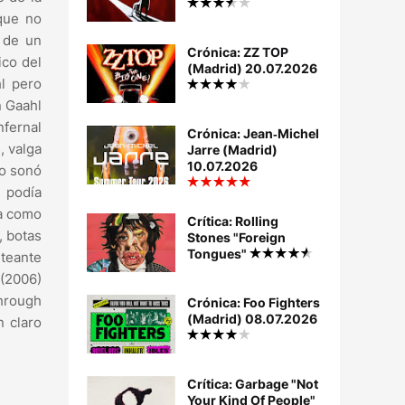
 que no
e de un
Crónica: ZZ TOP
ico del
(Madrid) 20.07.2026
hl pero
n Gaahl
nfernal
Crónica: Jean‐Michel
, valga
Jarre (Madrid)
10.07.2026
to sonó
 podía
ja como
Crítica: Rolling
, botas
Stones "Foreign
Tongues"
eteante
 (2006)
Through
Crónica: Foo Fighters
(Madrid) 08.07.2026
n claro
Crítica: Garbage "Not
Your Kind Of People"