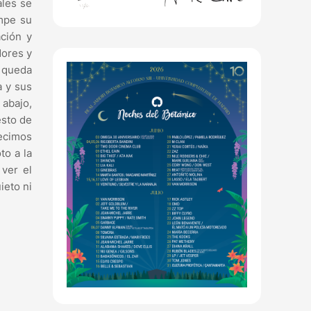
ales se
ampe su
ción y
dores y
e queda
a y sus
 abajo,
esto de
decimos
to a la
ver el
ieto ni