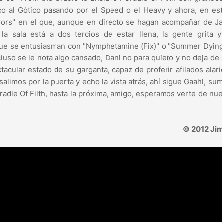
ico al Gótico pasando por el Speed o el Heavy y ahora, en est
rrors" en el que, aunque en directo se hagan acompañar de J
la sala está a dos tercios de estar llena, la gente grita y
que se entusiasman con "Nymphetamine (Fix)" o "Summer Dying
uso se le nota algo cansado, Dani no para quieto y no deja de
acular estado de su garganta, capaz de proferir afilados alar
salimos por la puerta y echo la vista atrás, ahí sigue Gaahl, su
radle Of Filth, hasta la próxima, amigo, esperamos verte de nu
© 2012 Jim