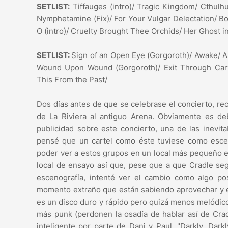
SETLIST:
Tiffauges (intro)/ Tragic Kingdom/ Cthulh
Nymphetamine (Fix)/ For Your Vulgar Delectation/ B
O (intro)/ Cruelty Brought Thee Orchids/ Her Ghost in
SETLIST:
Sign of an Open Eye (Gorgoroth)/ Awake/ A
Wound Upon Wound (Gorgoroth)/ Exit Through Carve
This From the Past/
Dos días antes de que se celebrase el concierto, re
de La Riviera al antiguo Arena. Obviamente es de
publicidad sobre este concierto, una de las inevi
pensé que un cartel como éste tuviese como escen
poder ver a estos grupos en un local más pequeño es 
local de ensayo así que, pese que a que Cradle se
escenografía, intenté ver el cambio como algo posit
momento extraño que están sabiendo aprovechar y e
es un disco duro y rápido pero quizá menos melódico
más punk (perdonen la osadía de hablar así de Crad
inteligente por parte de Dani y Paul. "Darkly, Dar