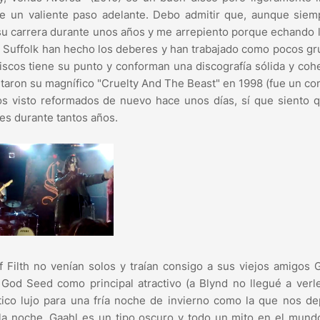
e un valiente paso adelante. Debo admitir que, aunque siem
r su carrera durante unos años y me arrepiento porque echando l
 Suffolk han hecho los deberes y han trabajado como pocos gr
iscos tiene su punto y conforman una discografía sólida y coh
ntaron su magnífico "Cruelty And The Beast" en 1998 (fue un co
os visto reformados de nuevo hace unos días, sí que siento 
es durante tantos años.
 Filth no venían solos y traían consigo a sus viejos amigos 
God Seed como principal atractivo (a Blynd no llegué a verl
tico lujo para una fría noche de invierno como la que nos d
la noche. Gaahl es un tipo oscuro y todo un mito en el mund