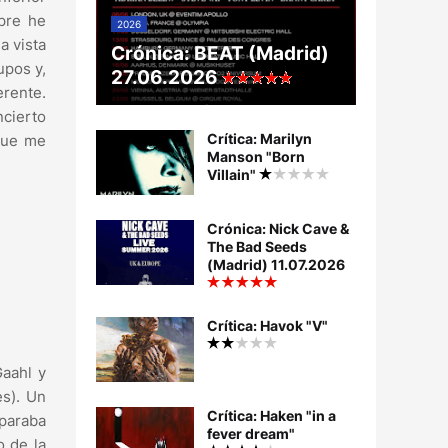
pre he
2026
a vista
Crónica: BEAT (Madrid)
upos y,
27.06.2026
erente.
ncierto
Crítica: Marilyn
que me
Manson "Born
Villain"
Crónica: Nick Cave &
The Bad Seeds
(Madrid) 11.07.2026
Crítica: Havok "V"
Gaahl y
es). Un
Crítica: Haken "in a
eparaba
fever dream"
o de la