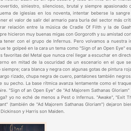
overtido, siniestro, silencioso, brutal y siempre apasionado
uema de iglesias en los noventa, intentar beberse la sangr
ner el valor de salir del armario para burla del sector más crít
rar relación entre la música de Cradle Of Filth y la de Gaa
mpre hicieron muy buenas migas con Gorgoroth y su amistad co
a tener con el grupo de Infernus. Pero volvamos a nuestra i
 que te golpeé en la cara un tema como "Sign of an Open Eye" es
s favoritas del Metal que nunca creí llegar a escuchar en direc
ierno en mitad de la oscuridad de un escenario en el que se
o siempre; cara blanca y negra con algunas gotas de pintura ro
lo largo rizado, chupa negra de cuero, pantalones también negros
sobre su pecho. La base rítmica avanza lentamente como el traqu
 aire. "Sign of an Open Eye" de "Ad Majorem Sathanas Gloriam"
iga? yo no eché de menos a Pest o Infernus. "Awake", "Exit 
ant" (también de "Ad Majorem Sathanas Gloriam") dejaron bie
 Dickinson y Harris son Maiden.