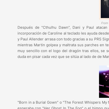
From 
Después de "Cthulhu Dawn", Dani y Paul atacan la
incorporación de Caroline al teclado les ayuda desd
y Paul Allender arrasa con todo gracias a su PRS Sign
mientras Martin golpea y maltrata sus parches en te
muy sencillo con el logo del dragón tras ellos, se
duda en pisar cada vez que se sitúa al lado de de M
"Born in a Burial Gown" o "The Forest Whispers My 
esperaba con "Her Ghost In The Fog" o el himno que