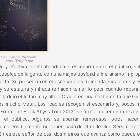
Con cariño, de Gaahl
para Blogofenia
 y efectiva, Gaahl abandona el escenario entre el público, s
e despide de la gente con una majestuosidad e hieratismo impro
erto. Su presencia en el escenario es tremenda, sus lentos y 
 su estatura y mirada te hacen temer lo peor cuando repara 
en y dejó el listón muy alto a Cradle en una noche en la que G
es mucho Metal. Los roadies recogen el escenario y, pocos 
s From The Black Abyss Tour 2012" se forma un pequeño revuel
re el público. Algunos se apartan temerosos, otros hacen
comprensiblemente no saben nada de él ni de God Seed o Gor
ién es ese señor de casi dos metros que avanza como puede e