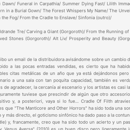
u Dawn/ Funeral in Carpathia/ Summer Dying Fast/ Lilith Imma
orn in a Burial Gown/ The Forest Whispers My Name/ The Unvei
 the Fog/ From the Cradle to Enslave/ Sinfonia (outro)/
ldrande Tre/ Carving a Giant (Gorgoroth)/ From the Running of
d Stones (Gorgoroth)/ Alt Liv/ Prosperity and Beauty (Gorgo
cibo un email de la distribuidora avisándome sobre un cambio d
bido a las pocas entradas vendidas, es cierto que ha habid
tables citas metálicas de un año que ya está dejándonos per
ario a una sala con tan poquita capacidad, también es verd
de agradecer, la cercanía al escenario y los artistas es casi l
guramente tuviese que prescindir de algún que otro accesori
ivo y, a posteriori, vaya si lo fue... Cradle Of Filth atravi
s que "The Manticore and Other Horrors" ha sido toda una so
 y más directo, el goticismo sinfónico ha dado paso a la contu
le) y, francamente, creo que ha sido todo un acierto y un p
kly, Venus Aversa" (2010) es un buen disco pero ligeramente i