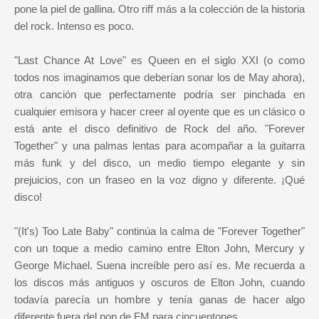
pone la piel de gallina. Otro riff más a la colección de la historia
del rock. Intenso es poco.
"Last Chance At Love" es Queen en el siglo XXI (o como
todos nos imaginamos que deberían sonar los de May ahora),
otra canción que perfectamente podría ser pinchada en
cualquier emisora y hacer creer al oyente que es un clásico o
está ante el disco definitivo de Rock del año. "Forever
Together" y una palmas lentas para acompañar a la guitarra
más funk y del disco, un medio tiempo elegante y sin
prejuicios, con un fraseo en la voz digno y diferente. ¡Qué
disco!
"(It's) Too Late Baby" continúa la calma de "Forever Together"
con un toque a medio camino entre Elton John, Mercury y
George Michael. Suena increíble pero así es. Me recuerda a
los discos más antiguos y oscuros de Elton John, cuando
todavía parecía un hombre y tenía ganas de hacer algo
diferente fuera del pop de FM para cincuentones.