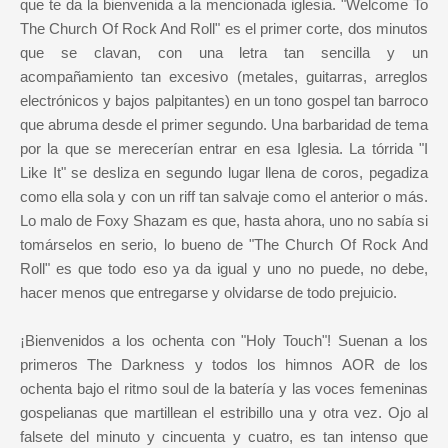
que te da la bienvenida a la mencionada iglesia. "Welcome To
The Church Of Rock And Roll" es el primer corte, dos minutos
que se clavan, con una letra tan sencilla y un
acompañamiento tan excesivo (metales, guitarras, arreglos
electrónicos y bajos palpitantes) en un tono gospel tan barroco
que abruma desde el primer segundo. Una barbaridad de tema
por la que se merecerían entrar en esa Iglesia. La tórrida "I
Like It" se desliza en segundo lugar llena de coros, pegadiza
como ella sola y con un riff tan salvaje como el anterior o más.
Lo malo de Foxy Shazam es que, hasta ahora, uno no sabía si
tomárselos en serio, lo bueno de "The Church Of Rock And
Roll" es que todo eso ya da igual y uno no puede, no debe,
hacer menos que entregarse y olvidarse de todo prejuicio.
¡Bienvenidos a los ochenta con "Holy Touch"! Suenan a los
primeros The Darkness y todos los himnos AOR de los
ochenta bajo el ritmo soul de la batería y las voces femeninas
gospelianas que martillean el estribillo una y otra vez. Ojo al
falsete del minuto y cincuenta y cuatro, es tan intenso que