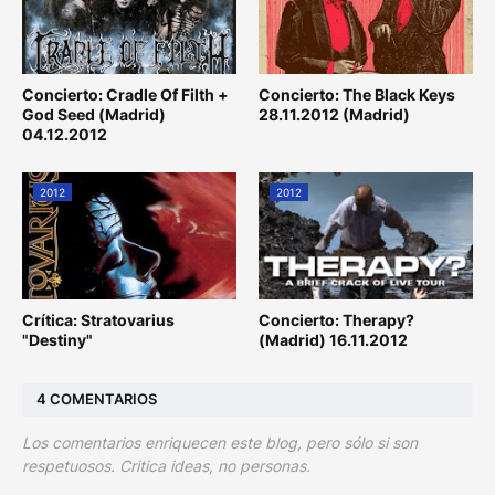
Concierto: Cradle Of Filth +
Concierto: The Black Keys
God Seed (Madrid)
28.11.2012 (Madrid)
04.12.2012
2012
2012
Crítica: Stratovarius
Concierto: Therapy?
"Destiny"
(Madrid) 16.11.2012
4 COMENTARIOS
Los comentarios enriquecen este blog, pero sólo si son
respetuosos. Critica ideas, no personas.