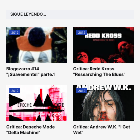
SIGUE LEYENDO...
2012
2012
Blogozarro #14
Crítica: Redd Kross
"¡Suavemente!" parte.1
"Researching The Blues"
2012
2012
Crítica: Depeche Mode
Crítica: Andrew W.K. "I Get
"Delta Machine"
Wet"