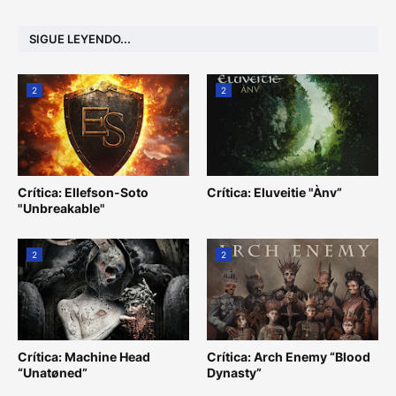
SIGUE LEYENDO...
2
2
Crítica: Ellefson-Soto
Crítica: Eluveitie "Ànv”
"Unbreakable"
2
2
Crítica: Machine Head
Crítica: Arch Enemy “Blood
“Unatøned”
Dynasty”