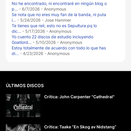
No he encontrado, ni encontraré en ningún blog o
p...
- 6/7/2026
- Anonymous
Se nota que no eres muy fan de la banda, ni puta
i...
- 5/24/2026
- Jose Hammer
Te tienes que reír, esto no es Sepultura pq lo
dic...
- 5/17/2026
- Anonymous
Yo cuento 22 discos de estudio incluyendo
Goatlord...
- 5/10/2026
- Anonymous
Estoy totalmente de acuerdo con todo lo que has
di...
- 4/23/2026
- Anonymous
ÚLTIMOS DISCOS
Crítica: John Carpenter "Cathedral"
Crítica: Taake “En Skog av Nidstang”