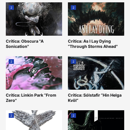
2
2
Crítica: Obscura "A
Crítica: As I Lay Dying
Sonication"
“Through Storms Ahead"
2
2
Crítica: Linkin Park “From
Crítica: Sólstafir “Hin Helga
Zero"
Kvöl”
2
2