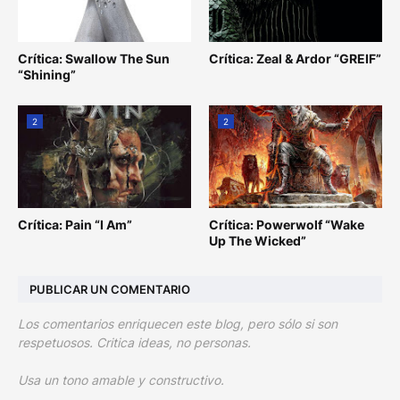
Crítica: Swallow The Sun
Crítica: Zeal & Ardor “GREIF”
“Shining”
2
2
Crítica: Pain “I Am”
Crítica: Powerwolf “Wake
Up The Wicked”
PUBLICAR UN COMENTARIO
Los comentarios enriquecen este blog, pero sólo si son
respetuosos. Critica ideas, no personas.
Usa un tono amable y constructivo.