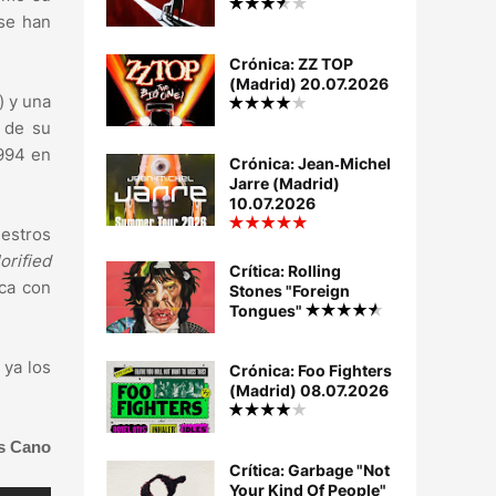
se han
Crónica: ZZ TOP
(Madrid) 20.07.2026
) y una
z de su
1994 en
Crónica: Jean‐Michel
Jarre (Madrid)
10.07.2026
uestros
orified
Crítica: Rolling
aca con
Stones "Foreign
Tongues"
 ya los
Crónica: Foo Fighters
(Madrid) 08.07.2026
s Cano
Crítica: Garbage "Not
Your Kind Of People"