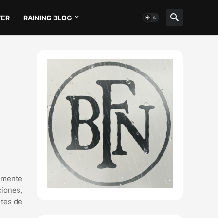
TER
RAINING BLOG
almente
ciones,
etes de