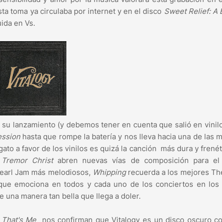
sta toma ya circulaba por internet y en el disco
Sweet Relief: A 
uida en Vs.
n su lanzamiento (y debemos tener en cuenta que salió en vinil
ession
hasta que rompe la batería y nos lleva hacia una de las 
ato a favor de los vinilos es quizá la canción más dura y frenét
 Tremor Christ
abren nuevas vías de composición para el
Pearl Jam más melodiosos,
Whipping
recuerda a los mejores Th
ue emociona en todos y cada uno de los conciertos en los 
e una manera tan bella que llega a doler.
 That's Me
nos confirman que Vitalogy es un disco oscuro c