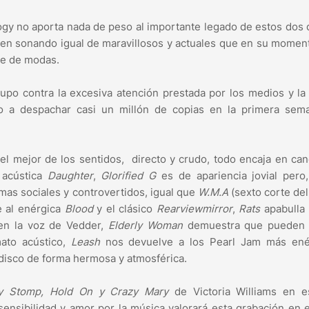
logy no aporta nada de peso al importante legado de estos dos 
guen sonando igual de maravillosos y actuales que en su momen
de de modas.
upo contra la excesiva atención prestada por los medios y la
ndo a despachar casi un millón de copias en la primera sem
el mejor de los sentidos, directo y crudo, todo encaja en ca
 acústica
Daughter
,
Glorified
G
es de apariencia jovial pero
emas sociales y controvertidos, igual que
W.M.A
(sexto corte del
e al enérgica
Blood
y el clásico
Rearviewmirror
,
Rats
apabulla 
 en la voz de Vedder,
Elderly Woman
demuestra que pueden 
ato acústico,
Leash
nos devuelve a los Pearl Jam más ené
 disco de forma hermosa y atmosférica.
y Stomp, Hold On y Crazy Mary
de Victoria Williams en e
ensibilidad y amor por la música valorará esta grabación en 