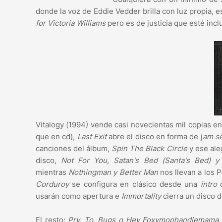
donde la voz de Eddie Vedder brilla con luz propia, e
for Victoria Williams
pero es de justicia que esté incl
Vitalogy (1994) vende casi novecientas mil copias e
que en cd),
Last Exit
abre el disco en forma de j
am s
canciones del álbum,
Spin The Black Circle
y ese aleg
disco,
Not For You, Satan's Bed (Santa's Bed) y
mientras
Nothingman y Better Man
nos llevan a los 
Corduroy
se configura en clásico desde una
intro
q
usarán como apertura e
Immortality
cierra un disco d
El resto;
Pry, To, Bugs o Hey Foxymophandlemama,