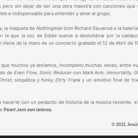
s pero sin dejar de ser una obra maestra con canciones que 
ible e indispensable para entender y amar al grupo.
y
, la maqueta de
Nothingman
(con Richard Stuverud a la batería
n la que la voz de Eddie vuelve a deslumbrar por la calide
n viene de la mano de un concierto grabado el 12 de Abril de 
g que muchos ya teníamos, incompleto muchas veces, entre n
lido de
Even Flow
,
Sonic Reducer
con Mark Arm,
Immortality, Gl
hrist
, simpática y funky
Dirty Frank
y un emotivo final de tr
e hacerte con un pedacito de historia de la música reciente, si
ue
Pearl Jam son únicos.
© 2011 Jesú