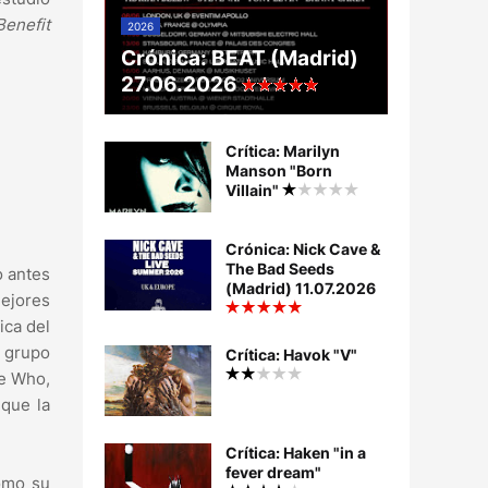
Benefit
2026
Crónica: BEAT (Madrid)
27.06.2026
Crítica: Marilyn
Manson "Born
Villain"
Crónica: Nick Cave &
The Bad Seeds
o antes
(Madrid) 11.07.2026
mejores
ica del
 grupo
Crítica: Havok "V"
e Who,
que la
Crítica: Haken "in a
fever dream"
omo su