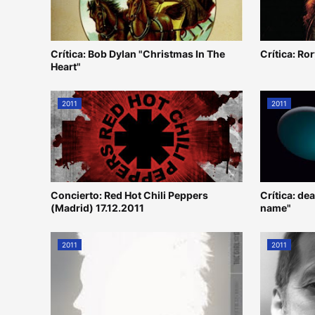
Crítica: Bob Dylan "Christmas In The
Crítica: Ro
Heart"
2011
2011
Concierto: Red Hot Chili Peppers
Crítica: de
(Madrid) 17.12.2011
name"
2011
2011