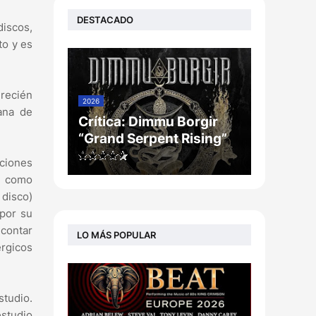
DESTACADO
discos,
to y es
 recién
2026
ana de
Crítica: Dimmu Borgir
“Grand Serpent Rising”
nciones
, como
 disco)
por su
contar
LO MÁS POPULAR
rgicos
studio.
estudio