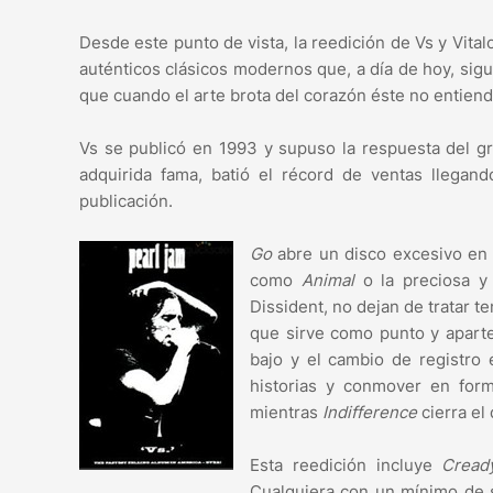
Desde este punto de vista, la reedición de Vs y Vita
auténticos clásicos modernos que, a día de hoy, si
que cuando el arte brota del corazón éste no entien
Vs se publicó en 1993 y supuso la respuesta del gr
adquirida fama, batió el récord de ventas llega
publicación.
Go
abre un disco excesivo en 
como
Animal
o la preciosa y
Dissident, no dejan de tratar t
que sirve como punto y apart
bajo y el cambio de registro
historias y conmover en form
mientras
Indifference
cierra el
Esta reedición incluye
Cread
Cualquiera con un mínimo de s