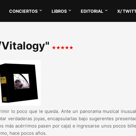
CONCIERTOS
LIBROS
EDITORIAL
X/ TWIT
s/Vitalogy"
xprimir lo poco que le queda. Ante un panorama musical inusu
catar verdaderas joyas, encapsularlas bajo sugerentes presenta
ns más acérrimos pasen por caja) e ingresarse unos pocos bill
lmo, hace pocos años.