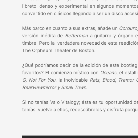
libreto, denso y experimental en algunos momento
convertido en clásicos llegando a ser un disco acces
Más parco en cuanto a sus extras, añade un
Corduro
versión inédita de
Betterman
a guitarra y órgano e
timbre. Pero la verdadera novedad de esta reedició
The Orpheum Theater de Boston.
¿Qué podríamos decir de la edición de este bootle
favoritos? El comienzo místico con
Oceans
, el estal
G, Not For You
, la inolvidable
Rats
,
Blood
,
Tremor C
Rearviewmirror y Small Town
.
Si no tenías Vs o Vitalogy; ésta es tu oportunidad d
tenías; vuelve a ellos, redescúbrelos y disfruta porq