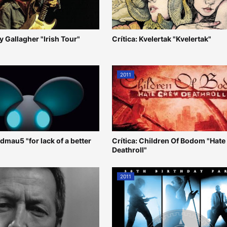
ry Gallagher "Irish Tour"
Crítica: Kvelertak "Kvelertak"
2011
admau5 "for lack of a better
Crítica: Children Of Bodom "Hat
Deathroll"
2011