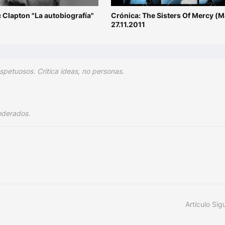
ic Clapton "La autobiografía"
Crónica: The Sisters Of Mercy (M
27.11.2011
spetuosos. Critica ideas, no personas.
oderados.
Artículo Sig