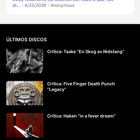
di...
- 4/23/2026
- Anonymous
ÚLTIMOS DISCOS
Crítica: Taake “En Skog av Nidstang”
Crítica: Five Finger Death Punch
"Legacy"
Crítica: Haken "in a fever dream"