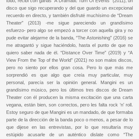
todo, recibí con ganas “A Dramatic Turn Of Events” (2011), un
disco que sigo recuperando y del que guardo un excepcional
recuerdo en directo, y también disfruté muchísimo de “Dream
Theater” (2013) -me sigue pareciendo un grandísimo
esfuerzo- pero algo se empezó a torcer con aquella gira y no
pude evitar alejarme de la banda, “The Astonishing” (2016) se
me atragantó y sigue haciéndolo, hasta el punto de que no
quiero saber nada de él. “Distance Over Time” (2019) y “A
View From the Top of the World” (2021) no son malos discos,
pero no siento por ellos gran cosa. Pero lo que más me
sorprendió es que algo que creía muy particular, muy
personal, parecía ser la opinión general. Mangini es un
grandísimo músico, pero los últimos tres discos de Dream
Theater con él producen la misma excitación que una carta
vegana, están bien, son correctos, pero les falta rock ‘n’ roll.
Estoy seguro de que Mangini es un mandado, de que formaba
parte de la dirección de la banda poco o menos, a pesar de lo
que dijese en las entrevistas, por lo que resultaría muy
estúpido acusarle de un auténtico dislate como “The