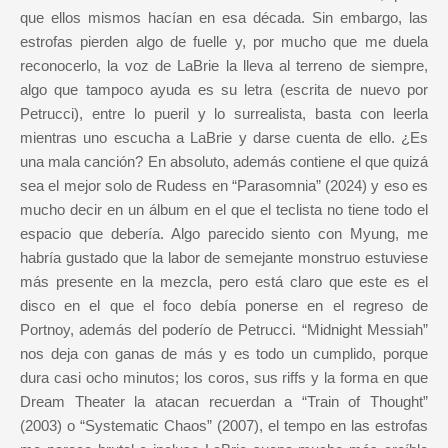
que ellos mismos hacían en esa década. Sin embargo, las
estrofas pierden algo de fuelle y, por mucho que me duela
reconocerlo, la voz de LaBrie la lleva al terreno de siempre,
algo que tampoco ayuda es su letra (escrita de nuevo por
Petrucci), entre lo pueril y lo surrealista, basta con leerla
mientras uno escucha a LaBrie y darse cuenta de ello. ¿Es
una mala canción? En absoluto, además contiene el que quizá
sea el mejor solo de Rudess en “Parasomnia” (2024) y eso es
mucho decir en un álbum en el que el teclista no tiene todo el
espacio que debería. Algo parecido siento con Myung, me
habría gustado que la labor de semejante monstruo estuviese
más presente en la mezcla, pero está claro que este es el
disco en el que el foco debía ponerse en el regreso de
Portnoy, además del poderío de Petrucci. “Midnight Messiah”
nos deja con ganas de más y es todo un cumplido, porque
dura casi ocho minutos; los coros, sus riffs y la forma en que
Dream Theater la atacan recuerdan a “Train of Thought”
(2003) o “Systematic Chaos” (2007), el tempo en las estrofas