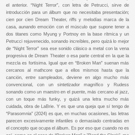
el anterior. “Night Terror”, con letra de Petrucci, sirve de
introducción para un álbum que no necesitaba presentación;
cien por cien Dream Theater, riffs y melodías marca de la
casa, aunando emoción con el músculo que supone tener a
dos titanes como Myung y Portnoy en la base rítmica y un
Petrucci rejuvenecido, sonando increíbles, pero quizá lo mejor
de “Night Terror” sea ese sonido clásico a metal con la vena
progresiva de Dream Theater o esa parte central en la que la
mezcla es fortísima. Igual que en “Broken Man” suenan más
cercanos al mathcore que a ellos mismos hasta que la
canción, entre sampleados, deviene en algo mucho más
convencional, con un sintetizador magnífico y Rudess
sonando como un maestro en el puente, más cercano al jazz,
con un toque más funky, y quizá una letra mucho más
cuidada, obra de LaBrie. Y es que una queja que sí tengo de
“Parasomnia” (2024) es que, en muchas ocasiones, las letras
parecen excesivamente infantiles o demasiado centradas en
el concepto que ocupa el álbum. Es por eso que cuando no es