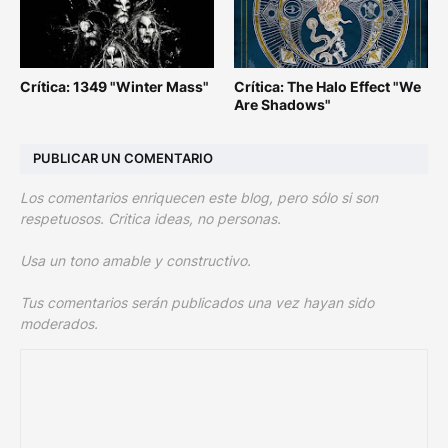
Crítica: 1349 "Winter Mass"
Crítica: The Halo Effect "We
Are Shadows"
PUBLICAR UN COMENTARIO
Los comentarios enriquecen este blog, pero sólo si son
respetuosos. Critica ideas, no personas.
Usa un tono amable y constructivo.
Tus comentarios serán publicados una vez hayan sido
moderados.