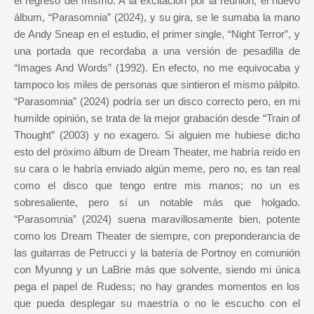
el regreso del mismo. A la excitación por la reunión, el nuevo
álbum, “Parasomnia” (2024), y su gira, se le sumaba la mano
de Andy Sneap en el estudio, el primer single, “Night Terror”, y
una portada que recordaba a una versión de pesadilla de
“Images And Words” (1992). En efecto, no me equivocaba y
tampoco los miles de personas que sintieron el mismo pálpito.
“Parasomnia” (2024) podría ser un disco correcto pero, en mi
humilde opinión, se trata de la mejor grabación desde “Train of
Thought” (2003) y no exagero. Si alguien me hubiese dicho
esto del próximo álbum de Dream Theater, me habría reído en
su cara o le habría enviado algún meme, pero no, es tan real
como el disco que tengo entre mis manos; no un es
sobresaliente, pero sí un notable más que holgado.
“Parasomnia” (2024) suena maravillosamente bien, potente
como los Dream Theater de siempre, con preponderancia de
las guitarras de Petrucci y la batería de Portnoy en comunión
con Myunng y un LaBrie más que solvente, siendo mi única
pega el papel de Rudess; no hay grandes momentos en los
que pueda desplegar su maestría o no le escucho con el