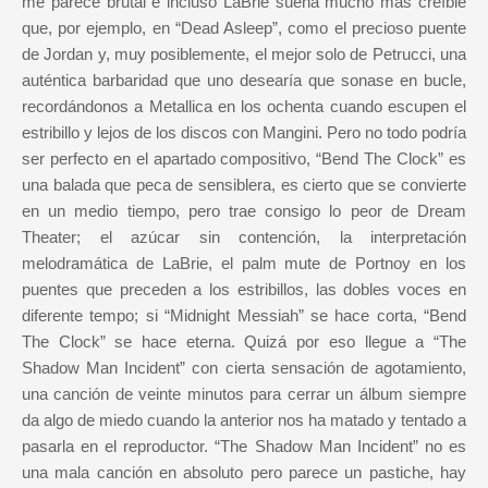
me parece brutal e incluso LaBrie suena mucho más creíble
que, por ejemplo, en “Dead Asleep”, como el precioso puente
de Jordan y, muy posiblemente, el mejor solo de Petrucci, una
auténtica barbaridad que uno desearía que sonase en bucle,
recordándonos a Metallica en los ochenta cuando escupen el
estribillo y lejos de los discos con Mangini. Pero no todo podría
ser perfecto en el apartado compositivo, “Bend The Clock” es
una balada que peca de sensiblera, es cierto que se convierte
en un medio tiempo, pero trae consigo lo peor de Dream
Theater; el azúcar sin contención, la interpretación
melodramática de LaBrie, el palm mute de Portnoy en los
puentes que preceden a los estribillos, las dobles voces en
diferente tempo; si “Midnight Messiah” se hace corta, “Bend
The Clock” se hace eterna. Quizá por eso llegue a “The
Shadow Man Incident” con cierta sensación de agotamiento,
una canción de veinte minutos para cerrar un álbum siempre
da algo de miedo cuando la anterior nos ha matado y tentado a
pasarla en el reproductor. “The Shadow Man Incident” no es
una mala canción en absoluto pero parece un pastiche, hay