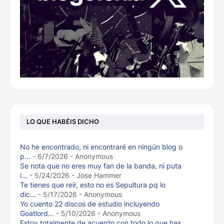
LO QUE HABÉIS DICHO
No he encontrado, ni encontraré en ningún blog o
p...
- 6/7/2026
- Anonymous
Se nota que no eres muy fan de la banda, ni puta
i...
- 5/24/2026
- Jose Hammer
Te tienes que reír, esto no es Sepultura pq lo
dic...
- 5/17/2026
- Anonymous
Yo cuento 22 discos de estudio incluyendo
Goatlord...
- 5/10/2026
- Anonymous
Estoy totalmente de acuerdo con todo lo que has