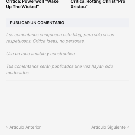
Crítica: Powerwolf “Wake
Crítica: Rotting Christ "Pro
Up The Wicked”
Xristou"
PUBLICAR UN COMENTARIO
Los comentarios enriquecen este blog, pero sólo si son
respetuosos. Critica ideas, no personas.
Usa un tono amable y constructivo.
Tus comentarios serán publicados una vez hayan sido
moderados.
Artículo Anterior
Artículo Siguiente