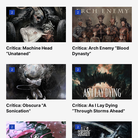
2
2
Crítica: Machine Head
Crítica: Arch Enemy “Blood
“Unatøned”
Dynasty”
2
2
Crítica: Obscura "A
Crítica: As I Lay Dying
Sonication"
“Through Storms Ahead"
2
2