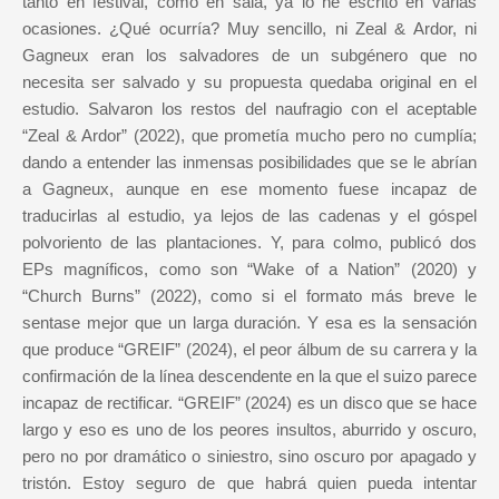
tanto en festival, como en sala, ya lo he escrito en varias
ocasiones. ¿Qué ocurría? Muy sencillo, ni Zeal & Ardor, ni
Gagneux eran los salvadores de un subgénero que no
necesita ser salvado y su propuesta quedaba original en el
estudio. Salvaron los restos del naufragio con el aceptable
“Zeal & Ardor” (2022), que prometía mucho pero no cumplía;
dando a entender las inmensas posibilidades que se le abrían
a Gagneux, aunque en ese momento fuese incapaz de
traducirlas al estudio, ya lejos de las cadenas y el góspel
polvoriento de las plantaciones. Y, para colmo, publicó dos
EPs magníficos, como son “Wake of a Nation” (2020) y
“Church Burns” (2022), como si el formato más breve le
sentase mejor que un larga duración. Y esa es la sensación
que produce “GREIF” (2024), el peor álbum de su carrera y la
confirmación de la línea descendente en la que el suizo parece
incapaz de rectificar. “GREIF” (2024) es un disco que se hace
largo y eso es uno de los peores insultos, aburrido y oscuro,
pero no por dramático o siniestro, sino oscuro por apagado y
tristón. Estoy seguro de que habrá quien pueda intentar