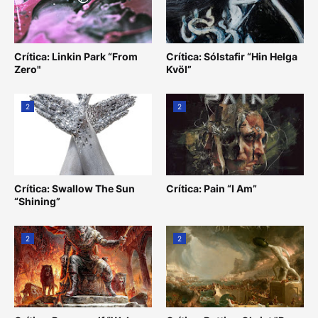
Crítica: Linkin Park “From
Crítica: Sólstafir “Hin Helga
Zero"
Kvöl”
2
2
Crítica: Swallow The Sun
Crítica: Pain “I Am”
“Shining”
2
2