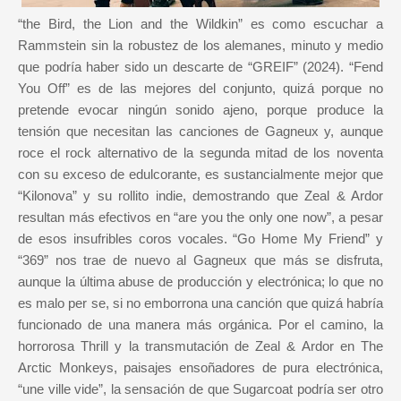
“the Bird, the Lion and the Wildkin” es como escuchar a
Rammstein sin la robustez de los alemanes, minuto y medio
que podría haber sido un descarte de “GREIF” (2024). “Fend
You Off” es de las mejores del conjunto, quizá porque no
pretende evocar ningún sonido ajeno, porque produce la
tensión que necesitan las canciones de Gagneux y, aunque
roce el rock alternativo de la segunda mitad de los noventa
con su exceso de edulcorante, es sustancialmente mejor que
“Kilonova” y su rollito indie, demostrando que Zeal & Ardor
resultan más efectivos en “are you the only one now”, a pesar
de esos insufribles coros vocales. “Go Home My Friend” y
“369” nos trae de nuevo al Gagneux que más se disfruta,
aunque la última abuse de producción y electrónica; lo que no
es malo per se, si no emborrona una canción que quizá habría
funcionado de una manera más orgánica. Por el camino, la
horrorosa Thrill y la transmutación de Zeal & Ardor en The
Arctic Monkeys, paisajes ensoñadores de pura electrónica,
“une ville vide”, la sensación de que Sugarcoat podría ser otro