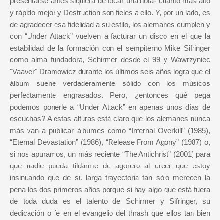
presentarse antes siquiera de tocar una nota- cuanto más alto
y rápido mejor y Destruction son fieles a ello. Y, por un lado, es
de agradecer esa fidelidad a su estilo, los alemanes cumplen y
con “Under Attack” vuelven a facturar un disco en el que la
estabilidad de la formación con el sempiterno Mike Sifringer
como alma fundadora, Schirmer desde el 99 y Wawrzyniec
"Vaaver" Dramowicz durante los últimos seis años logra que el
álbum suene verdaderamente sólido con los músicos
perfectamente engrasados. Pero, ¿entonces qué pega
podemos ponerle a “Under Attack” en apenas unos días de
escuchas? A estas alturas está claro que los alemanes nunca
más van a publicar álbumes como “Infernal Overkill” (1985),
“Eternal Devastation” (1986), “Release From Agony” (1987) o,
si nos apuramos, un más reciente “The Antichrist” (2001) para
que nadie pueda tildarme de agorero al creer que estoy
insinuando que de su larga trayectoria tan sólo merecen la
pena los dos primeros años porque si hay algo que está fuera
de toda duda es el talento de Schirmer y Sifringer, su
dedicación o fe en el evangelio del thrash que ellos tan bien