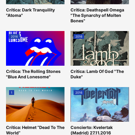
Crítica: Dark Tranquility
Crítica: Deathspell Omega
"Atoma"
"The Synarchy of Molten
Bones"
2016
2016
Crítica: The Rolling Stones
Crítica: Lamb Of God "The
"Blue And Lonesome"
Duke"
1
2016
Crítica: Helmet “Dead To The
Concierto: Kvelertak
World”
(Madrid) 27.11.2016