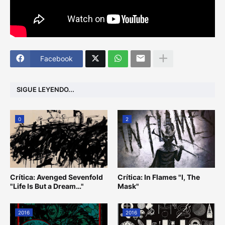
Facebook
SIGUE LEYENDO...
0
2
Crítica: Avenged Sevenfold
Crítica: In Flames "I, The
"Life Is But a Dream…"
Mask"
2016
2016