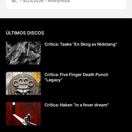
di...
- 4/23/2026
- Anonymous
ÚLTIMOS DISCOS
Crítica: Taake “En Skog av Nidstang”
Crítica: Five Finger Death Punch
"Legacy"
Crítica: Haken "in a fever dream"