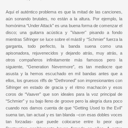
Aquí el auténtico problema es que la mitad de las canciones,
aún sonando brutales, no están a la altura. Por ejemplo, la
homónima “Under Attack” es una buena forma de comenzar el
disco; una guitarra acústica y "Vaaver" pisando a fondo
mientras Sifringer se luce sobre el mástil y “Schmier” fuerza la
garganta, todo perfecto, la banda suena como una
apisonadora, rejuvenecidos y dejando atrás, muy atrás, a
otros compañeros infinitamente más famosos pero la
siguiente, “Generation Nevermore”, es tan mediocre que
asusta y la hemos escuchado en mil bandas antes que a
ellos, los gruesos riffs de “Dethroned” son impresionantes con
Sifringer en estado de gracia y el ritmo machacón y esos
coros de “Vaaver” que son ideales para la voz principal de
“Schmier” y su bajo lleno de groove pero la alegría dura poco
cuando nos damos cuenta de que “Getting Used to the Evil”
suena tan, tan actual y es tan blanda –con esas dobles voces
tan forzadas- que puede colocarse entre lo peor que