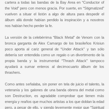
cartera a todas las bandas de la Bay Area en “Conductor of
the Void” pero con menos gracia. Por suerte, en “Stigmatized”
vuelven a situar el listón a algo de altura para despedir el
álbum allá donde habían perdido la inspiración y a nosotros
nos habían hecho perder la fe.
La versión de la
celebérrima
“Black Metal” de Venom con la
bronca garganta de Alex Camargo de los brasileños Krisiun
poco aporta al cariz general de “Under Attack” y tan sólo
debería ser entendida como un regalo o un divertimento de la
propia banda y la instrumental “Thrash Attack” tampoco
ayudará a sumar enteros al decimocuarto álbum de los
thrashers.
Como antes señalaba, sin poner en tela de juicio el talento, la
veteranía y los galones de una banda obrera del metal como
son Destruction, es agradable comprobar que tienen más
energía y reaños que muchos artistas a los que doblan la edad
pero, a pesar de ello, y siendo levemente mejor que “Spiritual