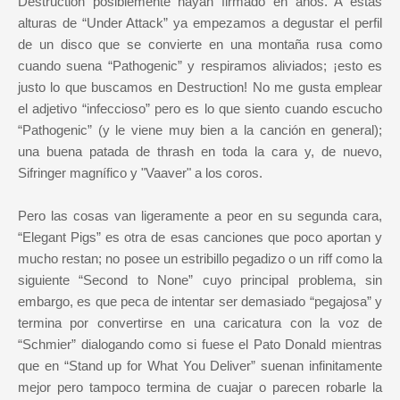
Destruction posiblemente hayan firmado en años. A estas
alturas de “Under Attack” ya empezamos a degustar el perfil
de un disco que se convierte en una montaña rusa como
cuando suena “Pathogenic” y respiramos aliviados; ¡esto es
justo lo que buscamos en Destruction! No me gusta emplear
el adjetivo “infeccioso” pero es lo que siento cuando escucho
“Pathogenic” (y le viene muy bien a la canción en general);
una buena patada de thrash en toda la cara y, de nuevo,
Sifringer magnífico y "Vaaver" a los coros.
Pero las cosas van ligeramente a peor en su segunda cara,
“Elegant Pigs” es otra de esas canciones que poco aportan y
mucho restan; no posee un estribillo pegadizo o un riff como la
siguiente “Second to None” cuyo principal problema, sin
embargo, es que peca de intentar ser demasiado “pegajosa” y
termina por convertirse en una caricatura con la voz de
“Schmier” dialogando como si fuese el Pato Donald mientras
que en “Stand up for What You Deliver” suenan infinitamente
mejor pero tampoco termina de cuajar o parecen robarle la