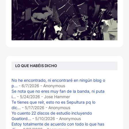
LO QUE HABÉIS DICHO
No he encontrado, ni encontraré en ningún blog o
p...
- 6/7/2026
- Anonymous
Se nota que no eres muy fan de la banda, ni puta
i...
- 5/24/2026
- Jose Hammer
Te tienes que reír, esto no es Sepultura pq lo
dic...
- 5/17/2026
- Anonymous
Yo cuento 22 discos de estudio incluyendo
Goatlord...
- 5/10/2026
- Anonymous
Estoy totalmente de acuerdo con todo lo que has