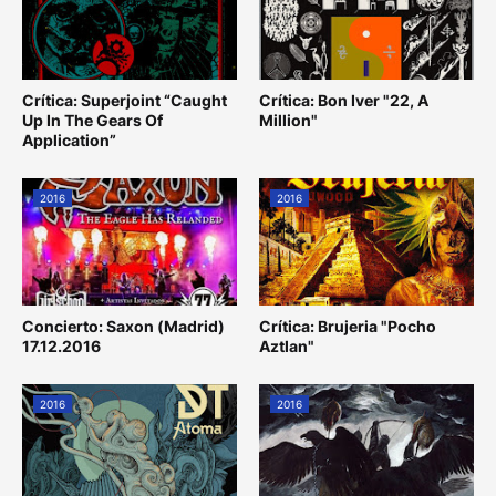
Crítica: Superjoint “Caught
Crítica: Bon Iver "22, A
Up In The Gears Of
Million"
Application”
2016
2016
Concierto: Saxon (Madrid)
Crítica: Brujeria "Pocho
17.12.2016
Aztlan"
2016
2016