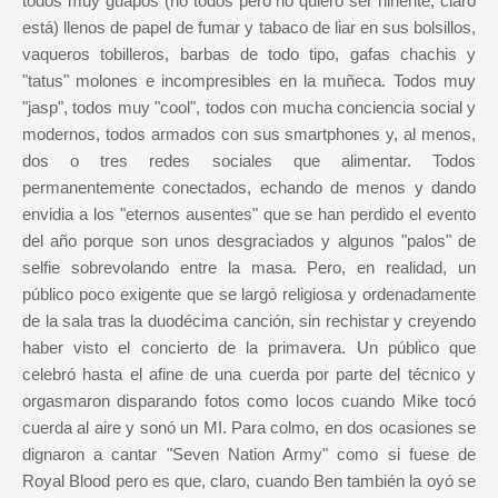
todos muy guapos (no todos pero no quiero ser hiriente, claro
está) llenos de papel de fumar y tabaco de liar en sus bolsillos,
vaqueros tobilleros, barbas de todo tipo, gafas chachis y
"tatus" molones e incompresibles en la muñeca. Todos muy
"jasp", todos muy "cool", todos con mucha conciencia social y
modernos, todos armados con sus smartphones y, al menos,
dos o tres redes sociales que alimentar. Todos
permanentemente conectados, echando de menos y dando
envidia a los "eternos ausentes" que se han perdido el evento
del año porque son unos desgraciados y algunos "palos" de
selfie sobrevolando entre la masa. Pero, en realidad, un
público poco exigente que se largó religiosa y ordenadamente
de la sala tras la duodécima canción, sin rechistar y creyendo
haber visto el concierto de la primavera. Un público que
celebró hasta el afine de una cuerda por parte del técnico y
orgasmaron disparando fotos como locos cuando Mike tocó
cuerda al aire y sonó un MI. Para colmo, en dos ocasiones se
dignaron a cantar "Seven Nation Army" como si fuese de
Royal Blood pero es que, claro, cuando Ben también la oyó se