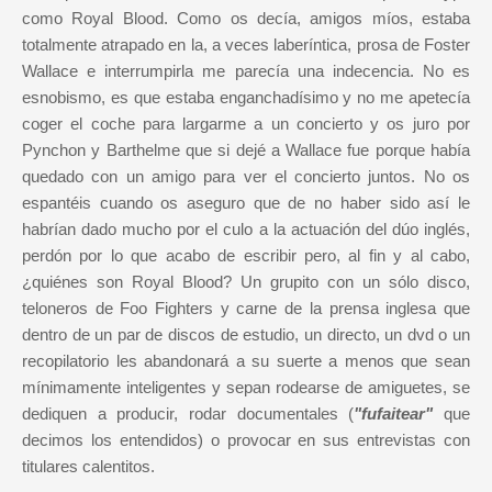
como Royal Blood. Como os decía, amigos míos, estaba
totalmente atrapado en la, a veces laberíntica, prosa de Foster
Wallace e interrumpirla me parecía una indecencia. No es
esnobismo, es que estaba enganchadísimo y no me apetecía
coger el coche para largarme a un concierto y os juro por
Pynchon y Barthelme que si dejé a Wallace fue porque había
quedado con un amigo para ver el concierto juntos. No os
espantéis cuando os aseguro que de no haber sido así le
habrían dado mucho por el culo a la actuación del dúo inglés,
perdón por lo que acabo de escribir pero, al fin y al cabo,
¿quiénes son Royal Blood? Un grupito con un sólo disco,
teloneros de Foo Fighters y carne de la prensa inglesa que
dentro de un par de discos de estudio, un directo, un dvd o un
recopilatorio les abandonará a su suerte a menos que sean
mínimamente inteligentes y sepan rodearse de amiguetes, se
dediquen a producir, rodar documentales (
"fufaitear"
que
decimos los entendidos) o provocar en sus entrevistas con
titulares calentitos.