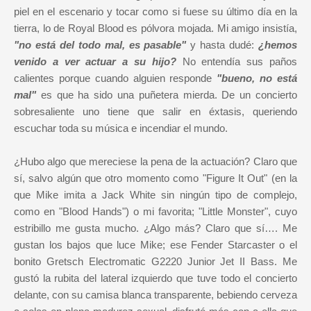
piel en el escenario y tocar como si fuese su último día en la
tierra, lo de Royal Blood es pólvora mojada. Mi amigo insistía,
"no está del todo mal, es pasable"
y hasta dudé:
¿hemos
venido a ver actuar a su hijo?
No entendía sus paños
calientes porque cuando alguien responde
"bueno, no está
mal"
es que ha sido una puñetera mierda. De un concierto
sobresaliente uno tiene que salir en éxtasis, queriendo
escuchar toda su música e incendiar el mundo.
¿Hubo algo que mereciese la pena de la actuación? Claro que
sí, salvo algún que otro momento como "Figure It Out" (en la
que Mike imita a Jack White sin ningún tipo de complejo,
como en "Blood Hands") o mi favorita; "Little Monster", cuyo
estribillo me gusta mucho. ¿Algo más? Claro que sí…. Me
gustan los bajos que luce Mike; ese Fender Starcaster o el
bonito Gretsch Electromatic G2220 Junior Jet II Bass. Me
gustó la rubita del lateral izquierdo que tuve todo el concierto
delante, con su camisa blanca transparente, bebiendo cerveza