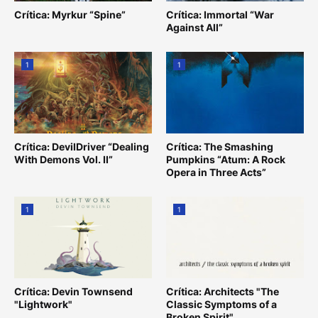
Crítica: Myrkur “Spine”
Crítica: Immortal “War
Against All”
1
1
Crítica: DevilDriver “Dealing
Crítica: The Smashing
With Demons Vol. II”
Pumpkins “Atum: A Rock
Opera in Three Acts”
1
1
Crítica: Devin Townsend
Crítica: Architects "The
"Lightwork"
Classic Symptoms of a
Broken Spirit"