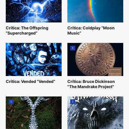
Crítica: The Offspring
Crítica: Coldplay “Moon
“Supercharged”
Music”
1
1
Crítica: Vended “Vended”
Crítica: Bruce Dickinson
"The Mandrake Project"
1
1