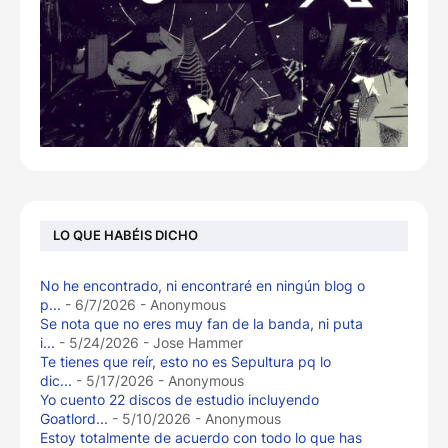
LO QUE HABÉIS DICHO
No he encontrado, ni encontraré en ningún blog o
p...
- 6/7/2026
- Anonymous
Se nota que no eres muy fan de la banda, ni puta
i...
- 5/24/2026
- Jose Hammer
Te tienes que reír, esto no es Sepultura pq lo
dic...
- 5/17/2026
- Anonymous
Yo cuento 22 discos de estudio incluyendo
Goatlord...
- 5/10/2026
- Anonymous
Estoy totalmente de acuerdo con todo lo que has