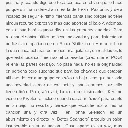
pésima y cuando digo que toca con púa es obvio que lo hace
porque su mano derecha no es la de Flea o Pastorius y será
incapaz de seguir el ritmo mientras canta sino porque no tiene
ningún recurso expresivo más que aporrear el bajo y, además,
con la púa hará algunos riffs en las primeras cuerdas. Para
rellenar el sonido utiliza un pedal octavador y para distorsionar
un fuzz acompañado de un Super Shifter o un Harmonist por
lo que nunca echarás de menos una guitarra , en realidad es lo
que está tocando mientras el octavador (creo que el POG)
rellena las partes del bajo. No pasa nada, no es la originalidad
en persona pero supongo que para los chavales que estaban
allí eso de ver a un grupo con sólo un bajo tiene que ser toda
una novedad la mar de excitante y, por lo menos, sus riffs
tienen tirón. Pero, aún así, lamento desilusionarles; Kerr no
viene de Krypton e incluso cuando saca un "slide" para usarlo
en su bajo, no resulta y parece que escuchemos la misma
canción una y otra vez. "Ten Tonne Skeleton" es un
aburrimiento en directo y "Better Strangers" produjo un bajón
insuperable en su actuación... Caso aparte es su voz, muy