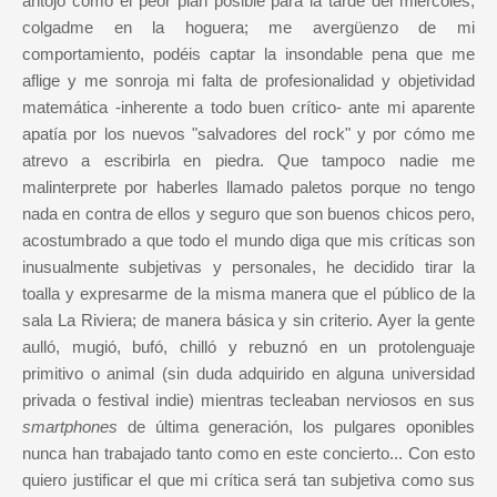
antojó como el peor plan posible para la tarde del miércoles,
colgadme en la hoguera; me avergüenzo de mi
comportamiento, podéis captar la insondable pena que me
aflige y me sonroja mi falta de profesionalidad y objetividad
matemática -inherente a todo buen crítico- ante mi aparente
apatía por los nuevos "salvadores del rock" y por cómo me
atrevo a escribirla en piedra. Que tampoco nadie me
malinterprete por haberles llamado paletos porque no tengo
nada en contra de ellos y seguro que son buenos chicos pero,
acostumbrado a que todo el mundo diga que mis críticas son
inusualmente subjetivas y personales, he decidido tirar la
toalla y expresarme de la misma manera que el público de la
sala La Riviera; de manera básica y sin criterio. Ayer la gente
aulló, mugió, bufó, chilló y rebuznó en un protolenguaje
primitivo o animal (sin duda adquirido en alguna universidad
privada o festival indie) mientras tecleaban nerviosos en sus
smartphones
de última generación, los pulgares oponibles
nunca han trabajado tanto como en este concierto... Con esto
quiero justificar el que mi crítica será tan subjetiva como sus