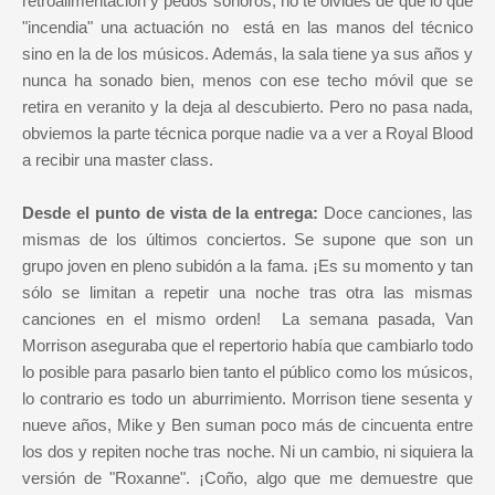
retroalimentación y pedos sonoros, no te olvides de que lo que
"incendia" una actuación no está en las manos del técnico
sino en la de los músicos. Además, la sala tiene ya sus años y
nunca ha sonado bien, menos con ese techo móvil que se
retira en veranito y la deja al descubierto. Pero no pasa nada,
obviemos la parte técnica porque nadie va a ver a Royal Blood
a recibir una master class.
Desde el punto de vista de la entrega:
Doce canciones, las
mismas de los últimos conciertos. Se supone que son un
grupo joven en pleno subidón a la fama. ¡Es su momento y tan
sólo se limitan a repetir una noche tras otra las mismas
canciones en el mismo orden! La semana pasada, Van
Morrison aseguraba que el repertorio había que cambiarlo todo
lo posible para pasarlo bien tanto el público como los músicos,
lo contrario es todo un aburrimiento. Morrison tiene sesenta y
nueve años, Mike y Ben suman poco más de cincuenta entre
los dos y repiten noche tras noche. Ni un cambio, ni siquiera la
versión de "Roxanne". ¡Coño, algo que me demuestre que