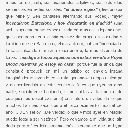
muestras de júbilo, sus exagerados adjetivos, sus estúpidas
sentencias en redes sociales;
"el dueto inglés"
(desconocía
que Mike y Ben cantasen alternando sus voces),
"ayer
incendiaron Barcelona y hoy debutarán en Madrid"
(una
web, supuestamente especializada en música independiente,
que aseguraba sería la primera vez del grupo en la ciudad y
también que en Barcelona, el día anterior, habían "incendiado"
la sala calcando el mismo repertorio) o, la más divertida de
todas;
"maldigo a todos aquellos que estáis viendo a Royal
Blood mientras yo estoy en casa"
porque fue la única que
consiguió producir en mí un atisbo de envidia insana
imaginándome leyendo en la mía, ganándole tiempo al tiempo
y no perdiéndolo en este concierto. Y es que ayer no eras
nadie, socialmente hablando, si no subías a tu cuenta (de
cualquier red social existente) una foto o un video de lo que
muchos han bautizado como el "acontecimiento musical del
año"… ¿En serio? ¿De verdad lo que vimos ayer en Madrid
puede llegar a ser histórico? Pero volvamos a mi vida que, sin
duda para mí es infinitamente más interesante que un hype