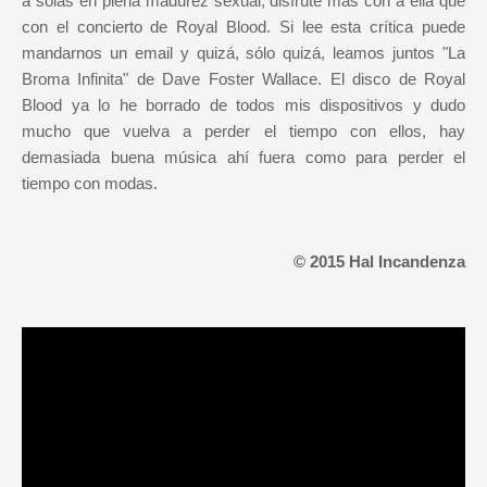
a solas en plena madurez sexual, disfruté más con a ella que
con el concierto de Royal Blood. Si lee esta crítica puede
mandarnos un email y quizá, sólo quizá, leamos juntos "La
Broma Infinita" de Dave Foster Wallace. El disco de Royal
Blood ya lo he borrado de todos mis dispositivos y dudo
mucho que vuelva a perder el tiempo con ellos, hay
demasiada buena música ahí fuera como para perder el
tiempo con modas.
© 2015 Hal Incandenza