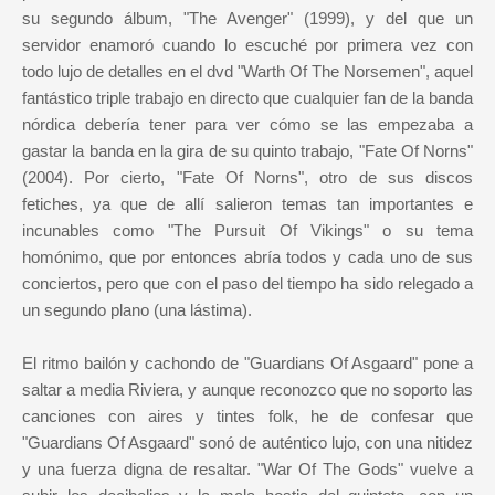
su segundo álbum, "The Avenger" (1999), y del que un
servidor enamoró cuando lo escuché por primera vez con
todo lujo de detalles en el dvd "Warth Of The Norsemen", aquel
fantástico triple trabajo en directo que cualquier fan de la banda
nórdica debería tener para ver cómo se las empezaba a
gastar la banda en la gira de su quinto trabajo, "Fate Of Norns"
(2004). Por cierto, "Fate Of Norns", otro de sus discos
fetiches, ya que de allí salieron temas tan importantes e
incunables como "The Pursuit Of Vikings" o su tema
homónimo, que por entonces abría todos y cada uno de sus
conciertos, pero que con el paso del tiempo ha sido relegado a
un segundo plano (una lástima).
El ritmo bailón y cachondo de "Guardians Of Asgaard" pone a
saltar a media Riviera, y aunque reconozco que no soporto las
canciones con aires y tintes folk, he de confesar que
"Guardians Of Asgaard" sonó de auténtico lujo, con una nitidez
y una fuerza digna de resaltar. "War Of The Gods" vuelve a