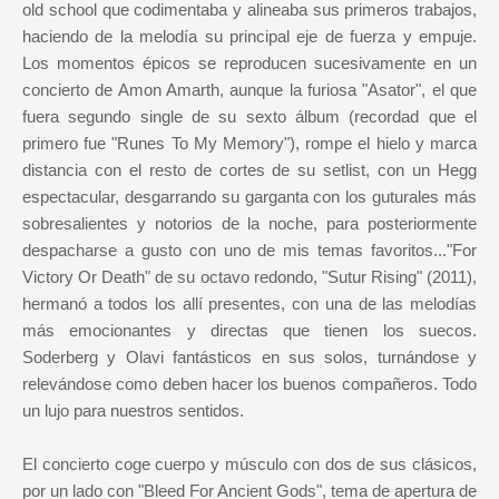
old school que codimentaba y alineaba sus primeros trabajos,
haciendo de la melodía su principal eje de fuerza y empuje.
Los momentos épicos se reproducen sucesivamente en un
concierto de Amon Amarth, aunque la furiosa "Asator", el que
fuera segundo single de su sexto álbum (recordad que el
primero fue "Runes To My Memory"), rompe el hielo y marca
distancia con el resto de cortes de su setlist, con un Hegg
espectacular, desgarrando su garganta con los guturales más
sobresalientes y notorios de la noche, para posteriormente
despacharse a gusto con uno de mis temas favoritos..."For
Victory Or Death" de su octavo redondo, "Sutur Rising" (2011),
hermanó a todos los allí presentes, con una de las melodías
más emocionantes y directas que tienen los suecos.
Soderberg y Olavi fantásticos en sus solos, turnándose y
relevándose como deben hacer los buenos compañeros. Todo
un lujo para nuestros sentidos.
El concierto coge cuerpo y músculo con dos de sus clásicos,
por un lado con "Bleed For Ancient Gods", tema de apertura de