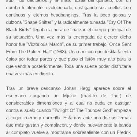
subir los decibelios y la mala hostia del quinteto, con un
combo totalmente revolucionado, castigando sus cuellos con
continuos y eternos headbangings. Tras la poco golosa y
dulzona "Shape Shifter" y la radicalmente tuneada "Cry Of The
Black Birds" llegaba la hora de finalizar el cuerpo principal de
su actuación. Una vez más la encargada de ejercer dicho
honor fue "Victorious March", de su primer trabajo "Once Sent
From The Golden Hall" (1998). Una canción que destila talento
épico por todas partes y que puso el listón muy alto para lo
que vendría posteriormente. Toda una suerte poder disfrutarla
una vez más en directo...
Tras un breve descanso Johan Hegg aparece sobre el
escenario cargando un Mjolnir (martillo de Thor) de
considerables dimensiones y al cual no duda en castigar
contra el suelo cuando "Twilight Of The Thunder God" empieza
a coger cuerpo y carrerilla. Estamos ante uno de sus temas
que más gustan y complacen, y donde nuevamente la banda
al completo vuelve a mostrarse sobresaliente con un Fredrik