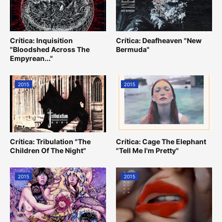
Crítica: Inquisition
Crítica: Deafheaven "New
"Bloodshed Across The
Bermuda"
Empyrean..."
2015
2015
Crítica: Tribulation "The
Crítica: Cage The Elephant
Children Of The Night"
"Tell Me I'm Pretty"
2015
2015