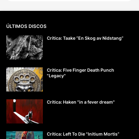
ÚLTIMOS DISCOS
Crítica: Taake “En Skog av Nidstang”
Crítica: Five Finger Death Punch
"Legacy"
Crítica: Haken "in a fever dream"
Crítica: Left To Die "Initium Mortis”