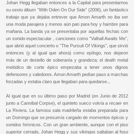
Johan Hegg llegaban entonces a la Capital para presentarnos
su sexto álbum "With Oden On Our Side" (2006), un fantástico
trabajo que ya dejaba entrever que Amon Amarth no iba ser
una moda pasajera y menos aún pan para hoy y hambre para
mañana. La banda ya se presentaba por aquellas fechas con
un sonido espectacular , canciones como "Valhall Awaits Me",
que abrió aquel concierto o "The Pursuit Of Vikings", que sirvió
entonces (y al igual que ahora) como epílogo, nos dejaron
más de un destello de soberanía y grandeza; el death metal
melódico de corte épico empezaba a tener unos dignos
defensores y valedores. Amon Amarth pedían paso a marchas
forzadas y estaba claro que llegaban para quedarse...
Al igual que en su último paso por Madrid (en Junio de 2012
junto a Cannibal Corpse), el quinteto sueco volvía a recaer en
La Riviera. La famosa sala madrileña estaba preparada para
un Domingo que se presumía cargado de momentos épicos y
sonidos hímnicos. Con un gran ambiente, aunque con el piso
superior cerrado, Johan Hegg y sus vikingos saltaban al foso