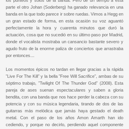
los punteos y solos de la banda. Pero de un tiempo a esta
parte el otro Johan (Soderberg) ha ganado relevancia en una
banda en la que todo parece ir sobre ruedas. Vimos a Hegg en
un gran estado de forma, en esta ocasión su voz aguantó
perfectamente la hora y cuarenta minutos que duró la
actuación, cosa que no sucedió en su último paso por Madrid,
donde el vocalista mostraba un cansancio bastante severo y
agudo fruto de la enorme paliza de conciertos que arrastraba
por entonces…
Los momentos épicos no tardan en llegar gracias a la rápida
"Live For The Kill" y la bella "Free Will Sacrifice", ambas de su
séptimo trabajo, "Twilight Of The Thunder God" (2008). Esta
pareja de ases suenan espectaculares y saben a gloria
bendita, con una banda que nos hace perder la cabeza con su
potencia y con su música legendaria, tirando de dos de las
guitarras más melódica que jamás haya gestado el death
metal. Con el paso de los años Amon Amarth han ido
cediendo, y porque no decirlo, perdiendo aquel componente