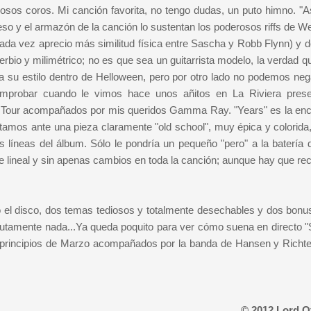
josos coros. Mi canción favorita, no tengo dudas, un puto himno. "A
peso y el armazón de la canción lo sustentan los poderosos riffs de W
ada vez aprecio más similitud física entre Sascha y Robb Flynn) y d
io y milimétrico; no es que sea un guitarrista modelo, la verdad qu
a su estilo dentro de Helloween, pero por otro lado no podemos negar
mprobar cuando le vimos hace unos añitos en La Riviera pres
ish Tour acompañados por mis queridos Gamma Ray. "Years" es la en
stamos ante una pieza claramente "old school", muy épica y colorida
 líneas del álbum. Sólo le pondría un pequeño "pero" a la batería 
 lineal y sin apenas cambios en toda la canción; aunque hay que re
 el disco, dos temas tediosos y totalmente desechables y dos bonus
lutamente nada...Ya queda poquito para ver cómo suena en directo "S
 y principios de Marzo acompañados por la banda de Hansen y Richter
© 2012 Lord O