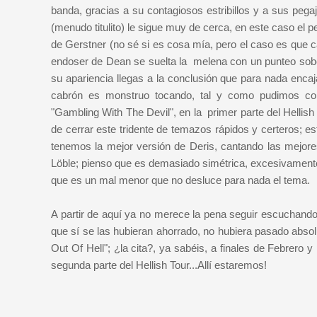
banda, gracias a su contagiosos estribillos y a sus pega
(menudo titulito) le sigue muy de cerca, en este caso el 
de Gerstner (no sé si es cosa mía, pero el caso es que c
endoser de Dean se suelta la melena con un punteo soberb
su apariencia llegas a la conclusión que para nada encaj
cabrón es monstruo tocando, tal y como pudimos co
"Gambling With The Devil", en la primer parte del Hell
de cerrar este tridente de temazos rápidos y certeros; e
tenemos la mejor versión de Deris, cantando las mejores
Löble; pienso que es demasiado simétrica, excesivamente
que es un mal menor que no desluce para nada el tema.
A partir de aquí ya no merece la pena seguir escuchando
que sí se las hubieran ahorrado, no hubiera pasado abso
Out Of Hell"; ¿la cita?, ya sabéis, a finales de Febrero
segunda parte del Hellish Tour...Allí estaremos!