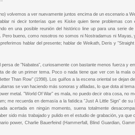
lejano) volvemos a ver nuevamente juntos encima de un escenario a We
lar ni decir tonterías que es Kiske quien tiene problemas con 
do en una posible reunión del histórico line up para una serie de 
15. Pero bueno, como nosotros no somos ni Nostradamus ni Mayas,
preferimos hablar del presente; hablar de Weikath, Deris y "Straight
ad persa de "Nabatea", curiosamente con bastante menos fuerza y em
a de de un primer tema. Poco o nada tiene que ver con la mala os
 "Better Than Row" (1998). Los guiños a la escena oriental se dejan d
itarras se van haciendo más sonoras y afiladas, lo que dota al tema
power metal. "World Of War" es mala, no puedo decir otra cosa, no m
; me recuerda en demasía a la fatídica "Just A Little Sign" de su h
nada acertada en ningún momento, suena totalmente desacompa
ber sido más trabajado y pulido en el estudio de grabación, ya que 
nario power, Charlie Bauerfeind (Hammerfall, Blind Guardian, Gam