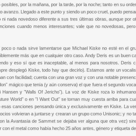
osibles, por la mañana, por la tarde, por la noche; tanto en su orde
, no avanzo. Llegado a este punto y siendo un poco cruel, puedo pensa
ni nada novedoso diferente a sus tres últimas obras, aunque por ot
 canciones cuando menos interesantes; vale que no novedosas, pero
 poco o nada sirve lamentarse que Michael Kiske no esté en el gru
iblemente más que en cualquier otro caso. Andy Deris es un buen ca
endo y eso sí que es inaceptable, al menos para nosotros. Deris c
empre desplegó Kiske, todo hay que decirlo). Estamos ante un vocali
an con facilidad; cuenta con una gran voz y con una notable presenci
l "don" mágico que tenía (y aún conserva) el que fuera el segundo voca
i Hansen y "Walls Of Jericho"). La voz de Kiske roza lo inhumano
ture World" o en "I Want Out" se tornan muy cuesta arriba para cua
izo esas canciones pensando única y exclusivamente en Kiske. La ve
cios volvieran a juntarse y crearan un grupo como Unisonic; y no ta
on la Avantasia de Sammet se dejaba ver alguna que otra vez) sino
ear con el metal como había hecho 25 años antes, género y etiqueta de
..