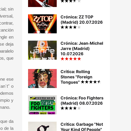
al; sin
versal,
Crónica: ZZ TOP
(Madrid) 20.07.2026
contrar,
canción
ngle en
Crónica: Jean‐Michel
se deja
Jarre (Madrid)
aralelo
10.07.2026
os, que
Crítica: Rolling
Stones "Foreign
ene ese
Tongues"
an´t" o
podemos
Crónica: Foo Fighters
impio y
(Madrid) 08.07.2026
rmano.
 que da
Crítica: Garbage "Not
co de la
Your Kind Of People"