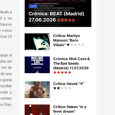
2026
ikath a
Crónica: BEAT (Madrid)
él y no
27.06.2026
futuros
 y cómo
Crítica: Marilyn
 Ouf Of
Manson "Born
Villain"
puje al
Crónica: Nick Cave &
tia del
The Bad Seeds
e ver de
(Madrid) 11.07.2026
 de una
e gusta
Crítica: Havok "V"
orrible
sada y
cuentan
ma Ray,
Crítica: Haken "in a
fever dream"