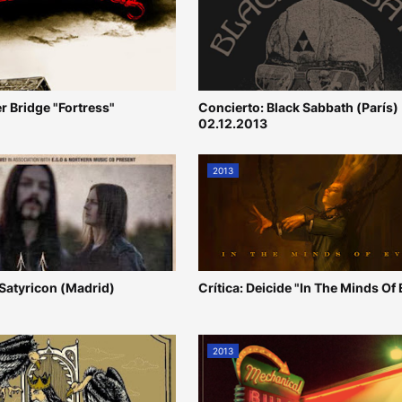
er Bridge "Fortress"
Concierto: Black Sabbath (París)
02.12.2013
2013
 Satyricon (Madrid)
Crítica: Deicide "In The Minds Of 
2013