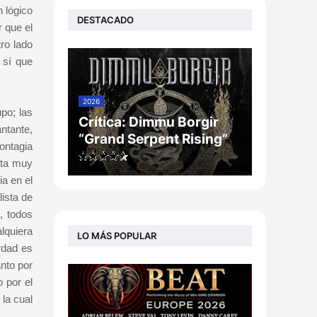
n lógico
DESTACADO
r que el
ro lado
 sí que
2026
po; las
Crítica: Dimmu Borgir
ntante,
“Grand Serpent Rising”
ontagia
sta muy
a en el
lista de
, todos
lquiera
LO MÁS POPULAR
rdad es
nto por
 por el
 la cual