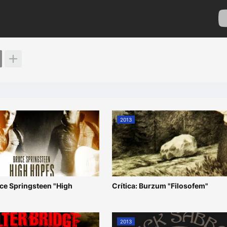
2013
uce Springsteen "High
Crítica: Burzum "Filosofem"
2013