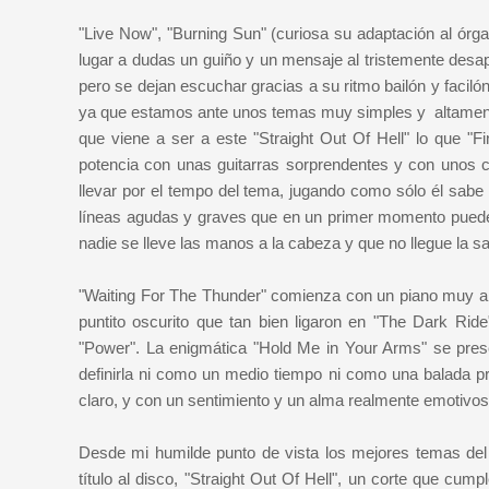
"Live Now", "Burning Sun" (curiosa su adaptación al ór
lugar a dudas un guiño y un mensaje al tristemente des
pero se dejan escuchar gracias a su ritmo bailón y facilón;
ya que estamos ante unos temas muy simples y altamente
que viene a ser a este "Straight Out Of Hell" lo que "F
potencia con unas guitarras sorprendentes y con unos c
llevar por el tempo del tema, jugando como sólo él sabe
líneas agudas y graves que en un primer momento pueden 
nadie se lleve las manos a la cabeza y que no llegue la sang
"Waiting For The Thunder" comienza con un piano muy al e
puntito oscurito que tan bien ligaron en "The Dark Rid
"Power". La enigmática "Hold Me in Your Arms" se pres
definirla ni como un medio tiempo ni como una balada p
claro, y con un sentimiento y un alma realmente emotivos;
Desde mi humilde punto de vista los mejores temas del 
título al disco, "Straight Out Of Hell", un corte que cump