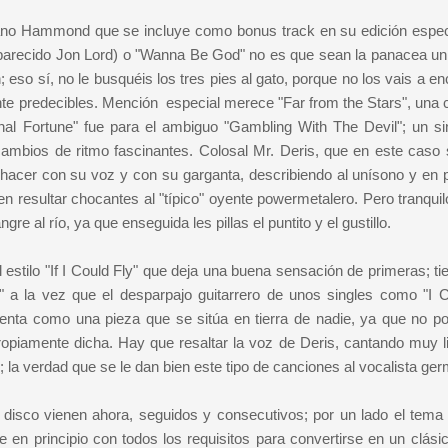
gano Hammond que se incluye como bonus track en su edición especi
aparecido Jon Lord) o "Wanna Be God" no es que sean la panacea uni
 eso sí, no le busquéis los tres pies al gato, porque no los vais a en
 predecibles. Mención especial merece "Far from the Stars", una 
inal Fortune" fue para el ambiguo "Gambling With The Devil"; un si
ambios de ritmo fascinantes. Colosal Mr. Deris, que en este caso 
 hacer con su voz y con su garganta, describiendo al unísono y en p
resultar chocantes al "típico" oyente powermetalero. Pero tranquil
re al río, ya que enseguida les pillas el puntito y el gustillo.
stilo "If I Could Fly" que deja una buena sensación de primeras; ti
e" a la vez que el desparpajo guitarrero de unos singles como "I C
enta como una pieza que se sitúa en tierra de nadie, ya que no 
ropiamente dicha. Hay que resaltar la voz de Deris, cantando muy l
 la verdad que se le dan bien este tipo de canciones al vocalista ge
disco vienen ahora, seguidos y consecutivos; por un lado el tema
le en principio con todos los requisitos para convertirse en un clási