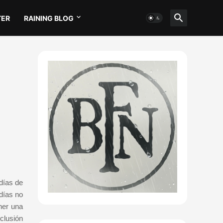
TER
RAINING BLOG
 días de
 días no
ner una
clusión