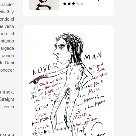
sshole"
eikath y
onde el
e vista
lo...el
entando
cargada
, donde
de Dani
conocer
 track,
traight
, en la
f Metal