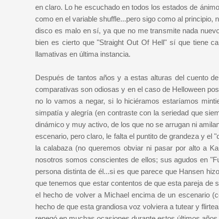
en claro. Lo he escuchado en todos los estados de ánimo p
como en el variable shuffle...pero sigo como al principio
disco es malo en sí, ya que no me transmite nada nuevo 
bien es cierto que "Straight Out Of Hell" sí que tiene
llamativas en última instancia.
Después de tantos años y a estas alturas del cuento de
comparativas son odiosas y en el caso de Helloween pos
no lo vamos a negar, si lo hiciéramos estaríamos minti
simpatía y alegría (en contraste con la seriedad que si
dinámico y muy activo, de los que no se arrugan ni amilan
escenario, pero claro, le falta el puntito de grandeza y e
la calabaza (no queremos obviar ni pasar por alto a Ka
nosotros somos conscientes de ellos; sus agudos en "Fu
persona distinta de él...si es que parece que Hansen h
que tenemos que estar contentos de que esta pareja de so
el hecho de volver a Michael encima de un escenario (c
hecho de que esta grandiosa voz volviera a tutear y flirt
renegó en muchas ocasiones durante estos últimos años.