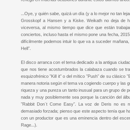
...Oye, y quién sabe, quizá un día (y a lo mejor no tan 
Grosskopf a Hansen y a Kiske. Weikath no deja de hab
viceversa, al mismo tiempo que dice que están trabajan
conciertos, incluso hasta el mismo pone una fecha, 20
difícilmente podemos intuir lo que va a suceder mañana, 
Hell".
El disco arranca con el tema dedicado a la antigua ciud
que nos tiene acostumbrados la calabaza cuando se trat
esquizofrénico "Kill it" o del mítico "Push" de su clásico
manera notoria según el tema va cogiendo cuerpo y las gu
riqueza y una pureza un tanto inusual para un grupo de 
nada y muy posiblemente sea porque la canción del álbum
"Rabbit Don´t Come Easy". La voz de Deris no es 
demasiado forzada; pienso que este aspecto tenía que ha
con un productor que es una eminencia dentro del esce
Rage...).