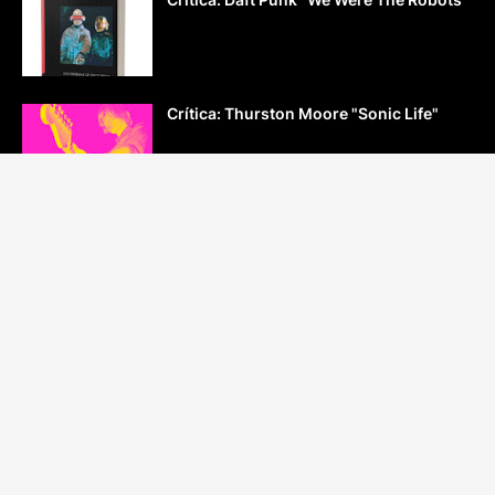
Crítica: Thurston Moore "Sonic Life"
Crítica: “Radiohead. El presente es
imposible”
Crítica: Peter Ames Carlin “Este grupo se
llama R.E.M.”
Crítica: Simon Goddard "Ziggyología: La
breve historia de David Bowie y Ziggy
Stardust"