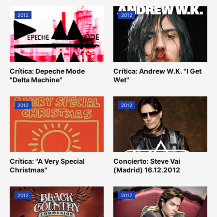
2012
2012
Crítica: Depeche Mode
Crítica: Andrew W.K. "I Get
"Delta Machine"
Wet"
2012
2012
Crítica: "A Very Special
Concierto: Steve Vai
Christmas"
(Madrid) 16.12.2012
2012
2012