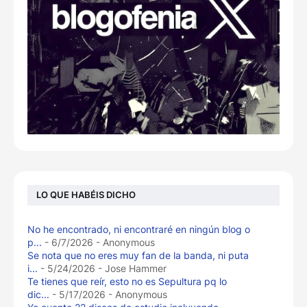
LO QUE HABÉIS DICHO
No he encontrado, ni encontraré en ningún blog o
p...
- 6/7/2026
- Anonymous
Se nota que no eres muy fan de la banda, ni puta
i...
- 5/24/2026
- Jose Hammer
Te tienes que reír, esto no es Sepultura pq lo
dic...
- 5/17/2026
- Anonymous