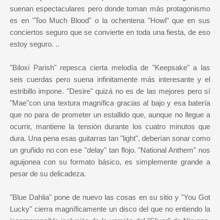
suenan espectaculares pero donde toman más protagonismo
es en "Too Much Blood" o la ochentena "Howl" que en sus
conciertos seguro que se convierte en toda una fiesta, de eso
estoy seguro. ..
"Biloxi Parish" repesca cierta melodía de "Keepsake" a las
seis cuerdas pero suena infinitamente más interesante y el
estribillo impone. "Desire" quizá no es de las mejores pero sí
"Mae"con una textura magnífica gracias al bajo y esa batería
que no para de prometer un estallido que, aunque no llegue a
ocurrir, mantiene la tensión durante los cuatro minutos que
dura. Una pena esas guitarras tan "light", deberían sonar como
un gruñido no con ese "delay" tan flojo. "National Anthem" nos
aguijonea con su formato básico, es simplemente grande a
pesar de su delicadeza.
"Blue Dahlia" pone de nuevo las cosas en su sitio y "You Got
Lucky" cierra magníficamente un disco del que no entiendo la