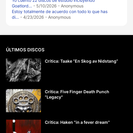
Yo cuento 22 discos de estudio incluyendo
Goatlord...
- 5/10/2026
- Anonymous
Estoy totalmente de acuerdo con todo lo que has
di...
- 4/23/2026
- Anonymous
ÚLTIMOS DISCOS
Crítica: Taake “En Skog av Nidstang”
Crítica: Five Finger Death Punch
"Legacy"
Crítica: Haken "in a fever dream"