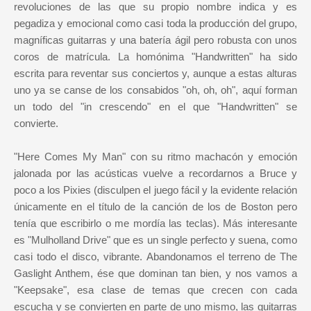
revoluciones de las que su propio nombre indica y es
pegadiza y emocional como casi toda la producción del grupo,
magníficas guitarras y una batería ágil pero robusta con unos
coros de matrícula. La homónima "Handwritten" ha sido
escrita para reventar sus conciertos y, aunque a estas alturas
uno ya se canse de los consabidos "oh, oh, oh", aquí forman
un todo del "in crescendo" en el que "Handwritten" se
convierte.
"Here Comes My Man" con su ritmo machacón y emoción
jalonada por las acústicas vuelve a recordarnos a Bruce y
poco a los Pixies (disculpen el juego fácil y la evidente relación
únicamente en el título de la canción de los de Boston pero
tenía que escribirlo o me mordía las teclas). Más interesante
es "Mulholland Drive" que es un single perfecto y suena, como
casi todo el disco, vibrante. Abandonamos el terreno de The
Gaslight Anthem, ése que dominan tan bien, y nos vamos a
"Keepsake", esa clase de temas que crecen con cada
escucha y se convierten en parte de uno mismo, las guitarras