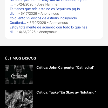
i...
- 5/24/2026
- Jose Hammer
Te tienes que reír, esto no es Sepultura pq lo
dic...
- 5/17/2026
- Anonymous
Yo cuento 22 discos de estudio incluyendo
Goatlord...
- 5/10/2026
- Anonymous
Estoy totalmente de acuerdo con todo lo que has
di...
- 4/23/2026
- Anonymous
ÚLTIMOS DISCOS
Crítica: John Carpenter "Cathedral"
Crítica: Taake “En Skog av Nidstang”