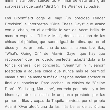
minimalista, pero suficiente. Al final de ésta una gran
sorpresa ya que canta "Bird On The Wire" de su padre.
Mai Bloomfield coge el bajo (un precioso Fender
Precision) e interpretan "Girls These Days" que acaba
con el chelo, en el estribillo la voz de Adam brilla de
manera especial. "Like A Man", dedicada a una de las
chicas del público, que suena igual de íntima que en el
disco y nos presenta una de sus canciones favoritas,
"What's Going On" de Marvin Gaye, que hay que
reconocer que les quedó perfecta, adaptándola a la
tónica general del concierto. "Beautiful" y "Eleanor"
(dedicada a aquella chica que nunca más le permitió
llamarla de una manera más dulce) nos hacían encarar el
final del concierto. Para acabar, un clásico de "Celine
Dion"; "So Long, Marianne", coreada por todos y a los
bises (y entre la calada de un porro prestado por las
primeras filas y copas de Tequila servidas por el propio
Adam) "Overrated", una de las más bellas de su último