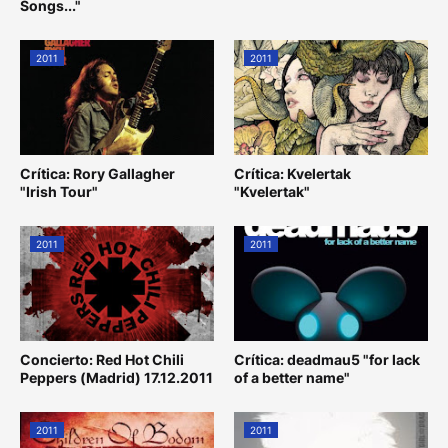
Songs..."
2011
2011
Crítica: Rory Gallagher
Crítica: Kvelertak
"Irish Tour"
"Kvelertak"
2011
2011
Concierto: Red Hot Chili
Crítica: deadmau5 "for lack
Peppers (Madrid) 17.12.2011
of a better name"
2011
2011