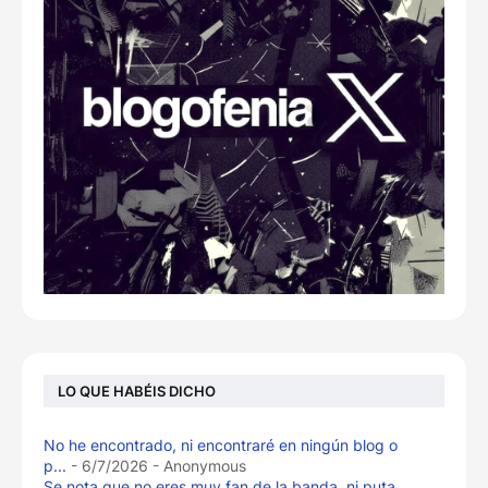
LO QUE HABÉIS DICHO
No he encontrado, ni encontraré en ningún blog o
p...
- 6/7/2026
- Anonymous
Se nota que no eres muy fan de la banda, ni puta