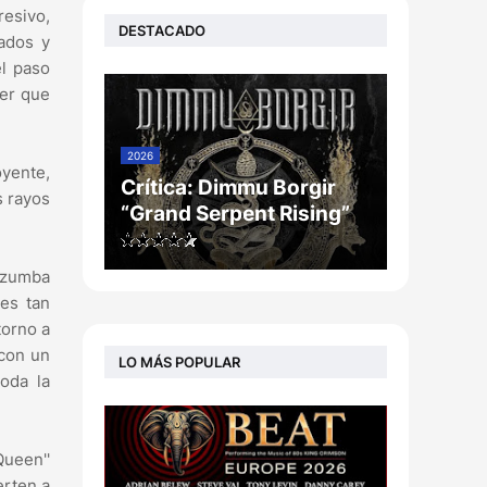
resivo,
DESTACADO
ados y
l paso
cer que
2026
oyente,
Crítica: Dimmu Borgir
s rayos
“Grand Serpent Rising”
e zumba
 es tan
torno a
(con un
LO MÁS POPULAR
oda la
Queen''
erten a