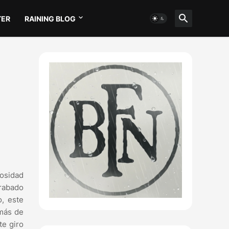
TER
RAINING BLOG
nosidad
Grabado
o, este
 más de
te giro