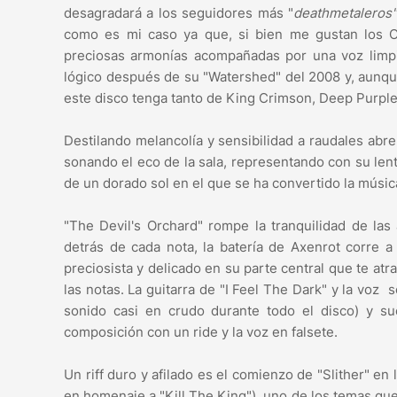
desagradará a los seguidores más "
deathmetaleros
como es mi caso ya que, si bien me gustan los Op
preciosas armonías acompañadas por una voz limpi
lógico después de su "Watershed" del 2008 y, aunqu
este disco tenga tanto de King Crimson, Deep Purple
Destilando melancolía y sensibilidad a raudales abre
sonando el eco de la sala, representando con su len
de un dorado sol en el que se ha convertido la músi
"The Devil's Orchard" rompe la tranquilidad de las
detrás de cada nota, la batería de Axenrot corre a
preciosista y delicado en su parte central que te at
las notas. La guitarra de "I Feel The Dark" y la voz
sonido casi en crudo durante todo el disco) y s
composición con un ride y la voz en falsete.
Un riff duro y afilado es el comienzo de "Slither" en l
en homenaje a "Kill The King"), uno de los temas que 