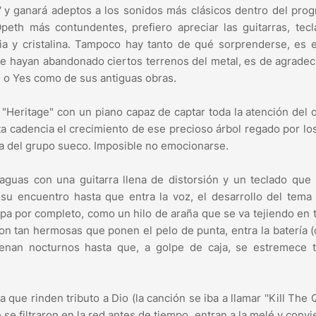
"
y ganará adeptos a los sonidos más clásicos dentro del prog
eth más contundentes, prefiero apreciar las guitarras, tecl
a y cristalina. Tampoco hay tanto de qué sorprenderse, es e
e hayan abandonado ciertos terrenos del metal, es de agrade
 o Yes como de sus antiguas obras.
 "Heritage" con un piano capaz de captar toda la atención del 
ta cadencia el crecimiento de ese precioso árbol regado por lo
ca del grupo sueco. Imposible no emocionarse.
 aguas con una guitarra llena de distorsión y un teclado qu
 su encuentro hasta que entra la voz, el desarrollo del tema
rapa por completo, como un hilo de araña que se va tejiendo en 
 son tan hermosas que ponen el pelo de punta, entra la batería 
uenan nocturnos hasta que, a golpe de caja, se estremece t
a que rinden tributo a Dio (la canción se iba a llamar ''Kill The 
se filtraron en la red antes de tiempo, entran a la melé y convi