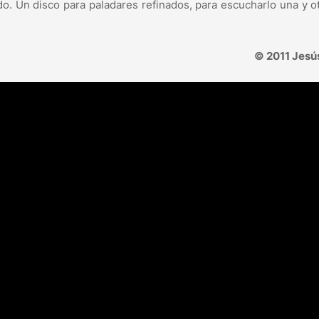
o. Un disco para paladares refinados, para escucharlo una y o
© 2011 Jesú