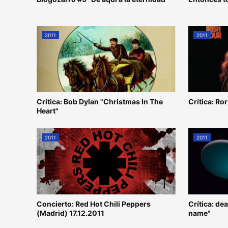
2011
2011
Crítica: Bob Dylan "Christmas In The
Crítica: Ro
Heart"
2011
2011
Concierto: Red Hot Chili Peppers
Crítica: de
(Madrid) 17.12.2011
name"