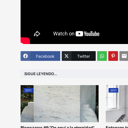
Facebook
Twitter
SIGUE LEYENDO...
2011
2011
Blogozarro #9 "De aquí a la eternidad"
Entonces t