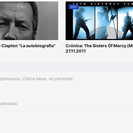
2011
ic Clapton "La autobiografía"
Crónica: The Sisters Of Mercy (M
27.11.2011
spetuosos. Critica ideas, no personas.
oderados.