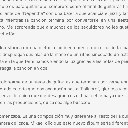
solo es para quitarse el sombrero como el final de guitarras li
cilante de "Nepenthe" con una batería que acaricia el jazz y la
a mientras la canción termina por convertirse en una fiesta
no. Me sorprende que a muchos de los seguidores no les gus
olución.
 transforma en una melodía inminentemente nocturna de la m
e despliegan sus alas de la mano de un ritmo sincopado de bate
a en la que terminamos viendo la luz gracias a las notas de pi
 rasga la canción en dos.
 colorearse de punteos de guitarras que terminan por verse ab
elerada batería que nos acompaña hasta "Folklore", gloriosa y c
enzo, lo único que me desagrada es el final del tema ya que se
en las producciones, quizá sea algo buscado...
comenzaba. Es una composición muy diferente al resto del álb
anera delicada. Mikael dijo que este nuevo álbum sería diferen