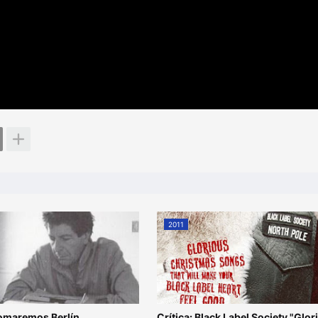
2011
omaremos Berlín
Crítica: Black Label Society "Glor