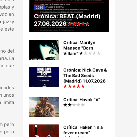
mpias y
2026
 voz en
Crónica: BEAT (Madrid)
 jazzy
27.06.2026
te este
Crítica: Marilyn
Manson "Born
ano del
Villain"
ría. La
ano que
Crónica: Nick Cave &
The Bad Seeds
(Madrid) 11.07.2026
rigados
on unos
Crítica: Havok "V"
 limita
um pero
Crítica: Haken "in a
te pero
fever dream"