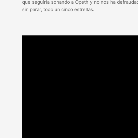
que seguiría sonando a Opeth y no nos ha defraudad
sin parar, todo un cinco estrellas.