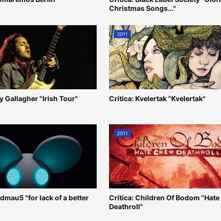
Christmas Songs..."
2011
ry Gallagher "Irish Tour"
Crítica: Kvelertak "Kvelertak"
2011
admau5 "for lack of a better
Crítica: Children Of Bodom "Hat
Deathroll"