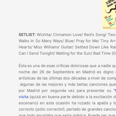
SETLIST:
Wichita/ Cinnamon Love/ Red's Song/ Two 
Walks In So Many Ways/ Blue/ Pray for Me/ Tiny Arr
Hearts/ Miss Williams' Guitar/ Settled Down Like R
Can I Send Tonight/ Waiting for the Sun/ Bad Time (G
Ésta es una de esas críticas dolorosas que a nadie que
noche del 26 de Septiembre en Madrid es digno 
artísticas de las últimas dos décadas a nivel de com
algunas de las mejores y más bellas canciones que
por Madrid por segunda vez para presentar su
"
visita
(quizá en buena parte debido a la excitación 
escenario) en esta ocasión ha rozado la apatía y 
correcto (¡sólo correcto!), perlado de grandes canc
que todo apuntaba que sería mágica. Puede ser que