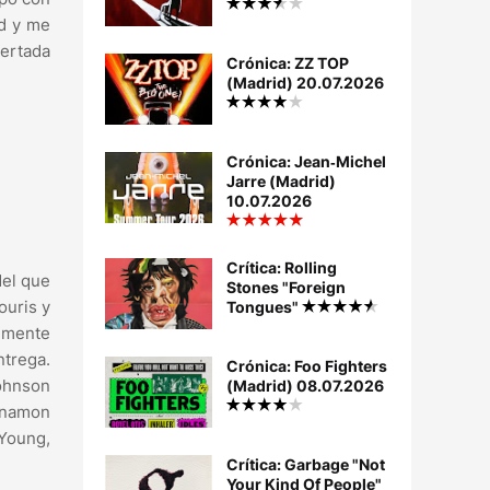
ad y me
certada
Crónica: ZZ TOP
(Madrid) 20.07.2026
Crónica: Jean‐Michel
Jarre (Madrid)
10.07.2026
Crítica: Rolling
del que
Stones "Foreign
ouris y
Tongues"
vemente
ntrega.
Crónica: Foo Fighters
Johnson
(Madrid) 08.07.2026
innamon
 Young,
Crítica: Garbage "Not
Your Kind Of People"