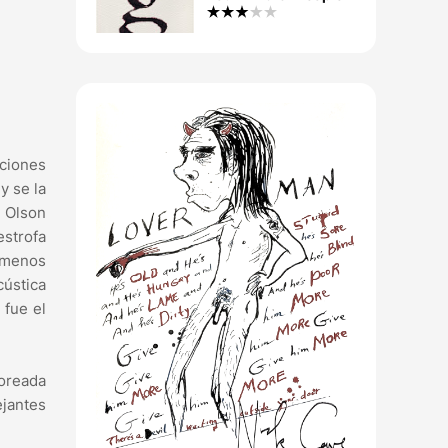
nciones
y se la
e Olson
estrofa
 menos
cústica
 fue el
coreada
jantes