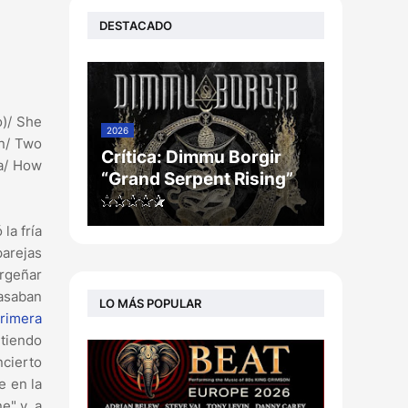
DESTACADO
)/ She
2026
an/ Two
Crítica: Dimmu Borgir
sa/ How
“Grand Serpent Rising”
la fría
arejas
ergeñar
pasaban
LO MÁS POPULAR
rimera
rtiendo
ncierto
e en la
e" y, a