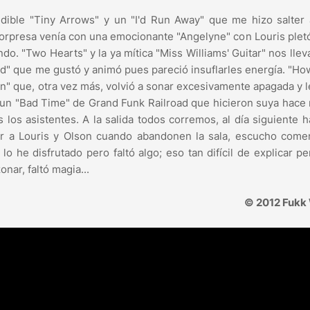
ludible "Tiny Arrows" y un "I'd Run Away" que me hizo salter
 sorpresa venía con una emocionante "Angelyne" con Louris pletó
do. "Two Hearts" y la ya mítica "Miss Williams' Guitar" nos llev
d" que me gustó y animó pues pareció insuflarles energía. "Ho
Sun" que, otra vez más, volvió a sonar excesivamente apagada y l
 un "Bad Time" de Grand Funk Railroad que hicieron suya hac
 los asistentes. A la salida todos corremos, al día siguiente 
r a Louris y Olson cuando abandonen la sala, escucho comen
lo he disfrutado pero faltó algo; eso tan difícil de explicar p
nar, faltó magia...
© 2012 Fukk