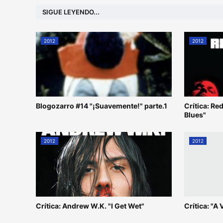
SIGUE LEYENDO...
2012
2012
Blogozarro #14 "¡Suavemente!" parte.1
Crítica: R
Blues"
2012
2012
Crítica: Andrew W.K. "I Get Wet"
Crítica: "A