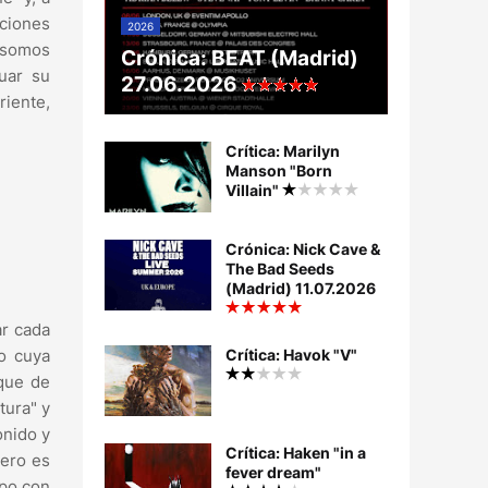
aciones
2026
i somos
Crónica: BEAT (Madrid)
uar su
27.06.2026
riente,
Crítica: Marilyn
Manson "Born
Villain"
Crónica: Nick Cave &
The Bad Seeds
(Madrid) 11.07.2026
ar cada
po cuya
Crítica: Havok "V"
nque de
tura" y
onido y
Crítica: Haken "in a
pero es
fever dream"
ipo con