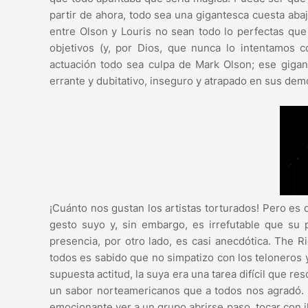
partir de ahora, todo sea una gigantesca cuesta aba
entre Olson y Louris no sean todo lo perfectas que
objetivos (y, por Dios, que nunca lo intentamos 
actuación todo sea culpa de Mark Olson; ese gigan
errante y dubitativo, inseguro y atrapado en sus dem
¡Cuánto nos gustan los artistas torturados! Pero es
gesto suyo y, sin embargo, es irrefutable que su p
presencia, por otro lado, es casi anecdótica. The
todos es sabido que no simpatizo con los teloneros y
supuesta actitud, la suya era una tarea difícil que r
un sabor norteamericanos que a todos nos agradó. 
emocionante ver a un grupo abrirse paso, tocar con 