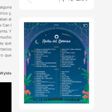
 alguna
rico y,
aban al
w Can I
enta. Y
e mucho
hay que
tarios
ero que
 Wylde