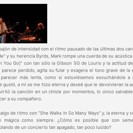
ajón de intensidad con el ritmo pausado de las últimas dos ca
de" y su herencia Byrds, Mark rompe una cuerda de su acústica 
 You Go)" con tan sólo la Gibson SG de Louris y la actitud d
 parece perdido, agita su fular y exagera el tono grave de la 
a parecer más lenta, como si estuviésemos escuchándola a
 gustó, a mí se me hizo eterna y deseé que le devolvieran la a
virtió la canción en un chiste por momentos, lo único salvable
acer a su compañero.
algo de ritmo con "She Walks In So Many Ways" y, la eterna y 
tan mágica como siempre. ¿Cómo es posible que con seme
lando de un concierto tan apagado, tan poco lucido?