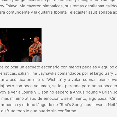
y Eslava. Me cayeron simpáticos, sus temas destilaban calid
era contundente y la guitarra (bonita Telecaster azul) sonaba a
de colocar un escueto escenario con menos pedales y equipo 
terísticas, salían The Jayhawks comandados por el largo Gary L
arra acústica en ristre. "Wichita" y a volar, suenan bien (le
la) pero con poco volumen, se les perdona pero no su poca e
oy a ver a Louris y Olson no espero a Angus Young y Brian 
 el más mínimo atisbo de emoción o sentimiento; algo pasa. "C
 armónica y el tono lánguido de "Red's Song" nos llevan a Neil
a disfruto todo lo que puedo sin confiarme.