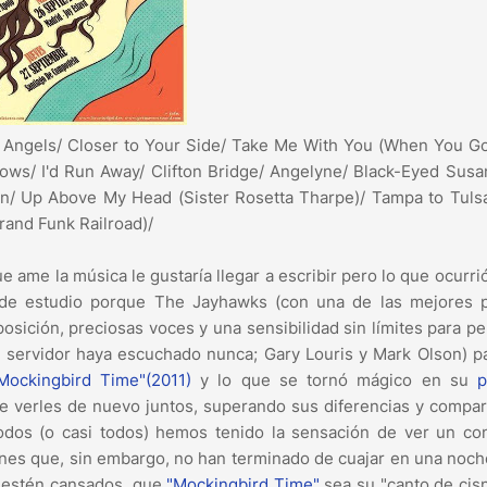
Angels/ Closer to Your Side/ Take Me With You (When You Go
ows/ I'd Run Away/ Clifton Bridge/ Angelyne/ Black-Eyed Sus
ain/ Up Above My Head (Sister Rosetta Tharpe)/ Tampa to Tul
rand Funk Railroad)/
 ame la música le gustaría llegar a escribir pero lo que ocurrió 
de estudio porque The Jayhawks (con una de las mejores p
posición, preciosas voces y una sensibilidad sin límites para p
 servidor haya escuchado nunca; Gary Louris y Mark Olson) 
Mockingbird Time"(2011)
y lo que se tornó mágico en su
p
de verles de nuevo juntos, superando sus diferencias y compa
todos (o casi todos) hemos tenido la sensación de ver un co
iones que, sin embargo, no han terminado de cuajar en una noch
 estén cansados, que
"Mockingbird Time"
sea su "canto de cisn