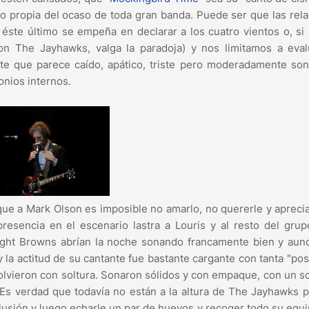
jo propia del ocaso de toda gran banda. Puede ser que las rel
 éste último se empeña en declarar a los cuatro vientos o, s
con The Jayhawks, valga la paradoja) y nos limitamos a eval
te que parece caído, apático, triste pero moderadamente son
onios internos.
 que a Mark Olson es imposible no amarlo, no quererle y apreci
resencia en el escenario lastra a Louris y al resto del gru
 Right Browns abrían la noche sonando francamente bien y au
 la actitud de su cantante fue bastante cargante con tanta "pos
esolvieron con soltura. Sonaron sólidos y con empaque, con un s
Es verdad que todavía no están a la altura de The Jayhawks 
ilusión y luego echarle un par de huevos y recoger todo su equ