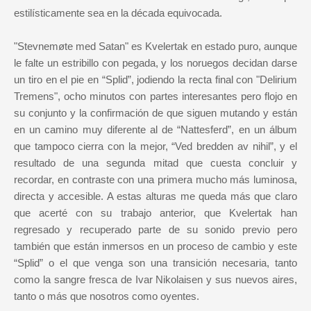
estilísticamente sea en la década equivocada.
"Stevnemøte med Satan" es Kvelertak en estado puro, aunque
le falte un estribillo con pegada, y los noruegos decidan darse
un tiro en el pie en “Splid”, jodiendo la recta final con "Delirium
Tremens", ocho minutos con partes interesantes pero flojo en
su conjunto y la confirmación de que siguen mutando y están
en un camino muy diferente al de “Nattesferd”, en un álbum
que tampoco cierra con la mejor, “Ved bredden av nihil”, y el
resultado de una segunda mitad que cuesta concluir y
recordar, en contraste con una primera mucho más luminosa,
directa y accesible. A estas alturas me queda más que claro
que acerté con su trabajo anterior, que Kvelertak han
regresado y recuperado parte de su sonido previo pero
también que están inmersos en un proceso de cambio y este
“Splid” o el que venga son una transición necesaria, tanto
como la sangre fresca de Ivar Nikolaisen y sus nuevos aires,
tanto o más que nosotros como oyentes.