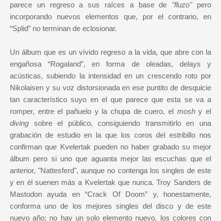
parece un regreso a sus raíces a base de
"fluzo"
pero
incorporando nuevos elementos que, por el contrario, en
“Splid” no terminan de eclosionar.
Un álbum que es un vívido regreso a la vida, que abre con la
engañosa “Rogaland”, en forma de oleadas, delays y
acústicas, subiendo la intensidad en un crescendo roto por
Nikolaisen y su voz distorsionada en ese puntito de desquicie
tan característico suyo en el que parece que esta se va a
romper, entre el pañuelo y la chupa de cuero, el
mosh
y el
diving
sobre el público, consiguiendo transmitirlo en una
grabación de estudio en la que los coros del estribillo nos
confirman que Kvelertak pueden no haber grabado su mejor
álbum pero si uno que aguanta mejor las escuchas que el
anterior, "Nattesferd", aunque no contenga los singles de este
y en él suenen más a Kvelertak que nunca. Troy Sanders de
Mastodon ayuda en “Crack Of Doom” y, honestamente,
conforma uno de los mejores singles del disco y de este
nuevo año; no hay un solo elemento nuevo, los colores con