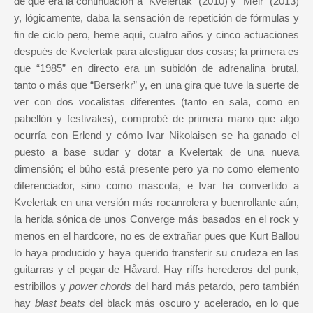
de que era la continuación a "Kvelertak" (2010) y "Meir" (2013)
y, lógicamente, daba la sensación de repetición de fórmulas y
fin de ciclo pero, heme aquí, cuatro años y cinco actuaciones
después de Kvelertak para atestiguar dos cosas; la primera es
que “1985” en directo era un subidón de adrenalina brutal,
tanto o más que “Berserkr” y, en una gira que tuve la suerte de
ver con dos vocalistas diferentes (tanto en sala, como en
pabellón y festivales), comprobé de primera mano que algo
ocurría con Erlend y cómo Ivar Nikolaisen se ha ganado el
puesto a base sudar y dotar a Kvelertak de una nueva
dimensión; el búho está presente pero ya no como elemento
diferenciador, sino como mascota, e Ivar ha convertido a
Kvelertak en una versión más rocanrolera y buenrollante aún,
la herida sónica de unos Converge más basados en el rock y
menos en el hardcore, no es de extrañar pues que Kurt Ballou
lo haya producido y haya querido transferir su crudeza en las
guitarras y el pegar de Håvard. Hay riffs herederos del punk,
estribillos y
power chords
del hard más petardo, pero también
hay
blast beats
del black más oscuro y acelerado, en lo que