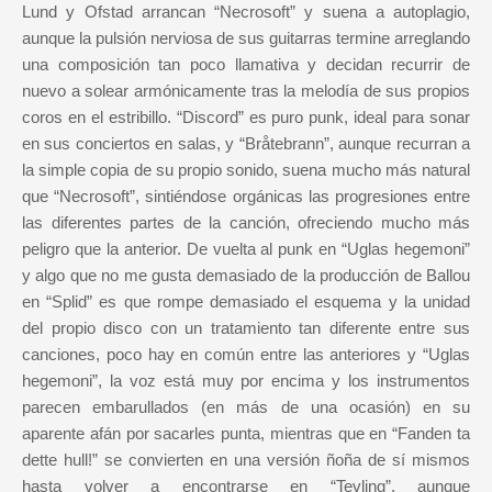
Lund y Ofstad arrancan “Necrosoft” y suena a autoplagio,
aunque la pulsión nerviosa de sus guitarras termine arreglando
una composición tan poco llamativa y decidan recurrir de
nuevo a solear armónicamente tras la melodía de sus propios
coros en el estribillo. “Discord” es puro punk, ideal para sonar
en sus conciertos en salas, y “Bråtebrann”, aunque recurran a
la simple copia de su propio sonido, suena mucho más natural
que “Necrosoft”, sintiéndose orgánicas las progresiones entre
las diferentes partes de la canción, ofreciendo mucho más
peligro que la anterior. De vuelta al punk en “Uglas hegemoni”
y algo que no me gusta demasiado de la producción de Ballou
en “Splid” es que rompe demasiado el esquema y la unidad
del propio disco con un tratamiento tan diferente entre sus
canciones, poco hay en común entre las anteriores y “Uglas
hegemoni”, la voz está muy por encima y los instrumentos
parecen embarullados (en más de una ocasión) en su
aparente afán por sacarles punta, mientras que en “Fanden ta
dette hull!” se convierten en una versión ñoña de sí mismos
hasta volver a encontrarse en “Tevling”, aunque