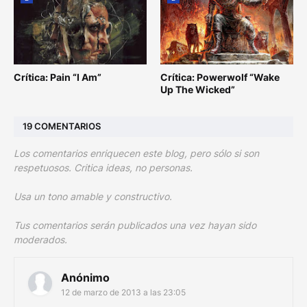
Crítica: Pain “I Am”
Crítica: Powerwolf “Wake
Up The Wicked”
19 COMENTARIOS
Los comentarios enriquecen este blog, pero sólo si son
respetuosos. Critica ideas, no personas.
Usa un tono amable y constructivo.
Tus comentarios serán publicados una vez hayan sido
moderados.
Anónimo
12 de marzo de 2013 a las 23:05