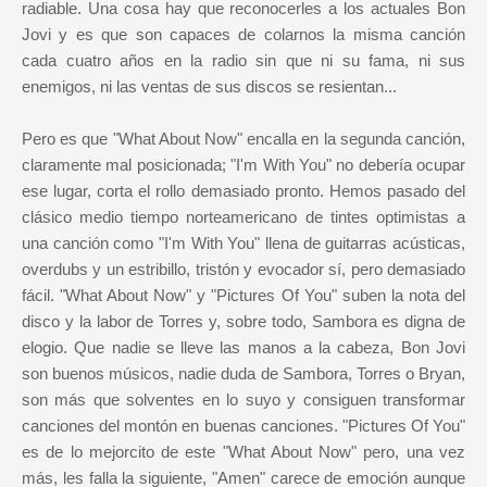
radiable. Una cosa hay que reconocerles a los actuales Bon
Jovi y es que son capaces de colarnos la misma canción
cada cuatro años en la radio sin que ni su fama, ni sus
enemigos, ni las ventas de sus discos se resientan...
Pero es que "What About Now" encalla en la segunda canción,
claramente mal posicionada; "I'm With You" no debería ocupar
ese lugar, corta el rollo demasiado pronto. Hemos pasado del
clásico medio tiempo norteamericano de tintes optimistas a
una canción como "I'm With You" llena de guitarras acústicas,
overdubs y un estribillo, tristón y evocador sí, pero demasiado
fácil. "What About Now" y "Pictures Of You" suben la nota del
disco y la labor de Torres y, sobre todo, Sambora es digna de
elogio. Que nadie se lleve las manos a la cabeza, Bon Jovi
son buenos músicos, nadie duda de Sambora, Torres o Bryan,
son más que solventes en lo suyo y consiguen transformar
canciones del montón en buenas canciones. "Pictures Of You"
es de lo mejorcito de este "What About Now" pero, una vez
más, les falla la siguiente, "Amen" carece de emoción aunque