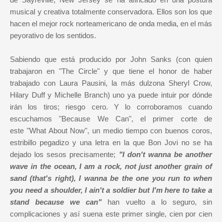
musical y creativa totalmente conservadora. Ellos son los que
hacen el mejor rock norteamericano de onda media, en el más
peyorativo de los sentidos.
Sabiendo que está producido por John Sanks (con quien
trabajaron en "The Circle" y que tiene el honor de haber
trabajado con Laura Pausini, la más dulzona Sheryl Crow,
Hilary Duff y Michelle Branch) uno ya puede intuir por dónde
irán los tiros; riesgo cero. Y lo corroboramos cuando
escuchamos "Because We Can", el primer corte de
este "What About Now", un medio tiempo con buenos coros,
estribillo pegadizo y una letra en la que Bon Jovi no se ha
dejado los sesos precisamente;
"I don't wanna be another
wave in the ocean, I am a rock, not just another grain of
sand (that's right), I wanna be the one you run to when
you need a shoulder, I ain't a soldier but I'm here to take a
stand because we can"
han vuelto a lo seguro, sin
complicaciones y así suena este primer single, cien por cien