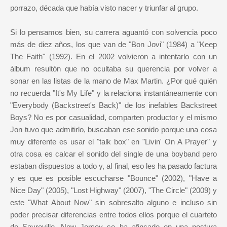
porrazo, década que había visto nacer y triunfar al grupo.
Si lo pensamos bien, su carrera aguantó con solvencia poco
más de diez años, los que van de "Bon Jovi" (1984) a "Keep
The Faith" (1992). En el 2002 volvieron a intentarlo con un
álbum resultón que no ocultaba su querencia por volver a
sonar en las listas de la mano de Max Martin. ¿Por qué quién
no recuerda "It's My Life" y la relaciona instantáneamente con
"Everybody (Backstreet's Back)" de los inefables Backstreet
Boys? No es por casualidad, comparten productor y el mismo
Jon tuvo que admitirlo, buscaban ese sonido porque una cosa
muy diferente es usar el "talk box" en "Livin' On A Prayer" y
otra cosa es calcar el sonido del single de una boyband pero
estaban dispuestos a todo y, al final, eso les ha pasado factura
y es que es posible escucharse "Bounce" (2002), "Have a
Nice Day" (2005), "Lost Highway" (2007), "The Circle" (2009) y
este "What About Now" sin sobresalto alguno e incluso sin
poder precisar diferencias entre todos ellos porque el cuarteto
de Sayreville, New Jersey se ha afincado en una postura