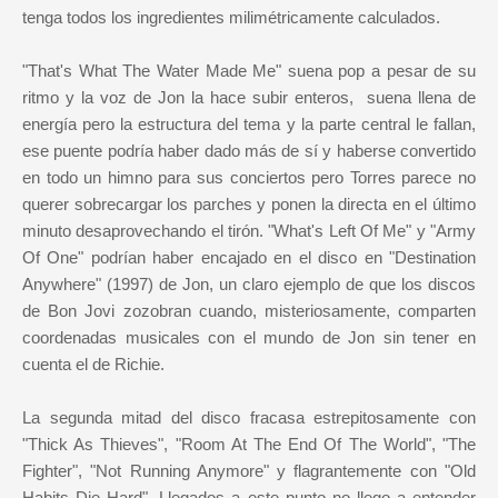
tenga todos los ingredientes milimétricamente calculados.
"That's What The Water Made Me" suena pop a pesar de su
ritmo y la voz de Jon la hace subir enteros, suena llena de
energía pero la estructura del tema y la parte central le fallan,
ese puente podría haber dado más de sí y haberse convertido
en todo un himno para sus conciertos pero Torres parece no
querer sobrecargar los parches y ponen la directa en el último
minuto desaprovechando el tirón. "What's Left Of Me" y "Army
Of One" podrían haber encajado en el disco en "Destination
Anywhere" (1997) de Jon, un claro ejemplo de que los discos
de Bon Jovi zozobran cuando, misteriosamente, comparten
coordenadas musicales con el mundo de Jon sin tener en
cuenta el de Richie.
La segunda mitad del disco fracasa estrepitosamente con
"Thick As Thieves", "Room At The End Of The World", "The
Fighter", "Not Running Anymore" y flagrantemente con "Old
Habits Die Hard". Llegados a este punto no llego a entender