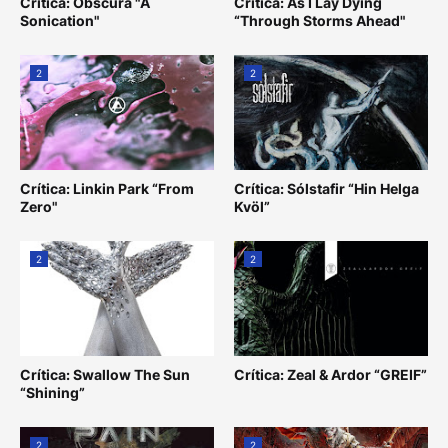
Crítica: Obscura "A
Crítica: As I Lay Dying
Sonication"
“Through Storms Ahead"
2
2
Crítica: Linkin Park “From
Crítica: Sólstafir “Hin Helga
Zero"
Kvöl”
2
2
Crítica: Swallow The Sun
Crítica: Zeal & Ardor “GREIF”
“Shining”
2
2