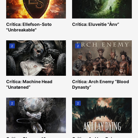
Crítica: Ellefson-Soto
Crítica: Eluveitie "Ànv”
"Unbreakable"
2
2
Crítica: Machine Head
Crítica: Arch Enemy “Blood
“Unatøned”
Dynasty”
2
2