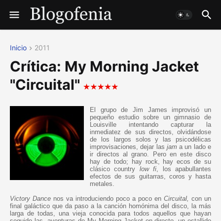
Inicio
2011
Crítica: My Morning Jacket
"Circuital"
El grupo de Jim James improvisó un
pequeño estudio sobre un gimnasio de
Louisville intentando capturar la
inmediatez de sus directos, olvidándose
de los largos solos y las psicodélicas
improvisaciones, dejar las
jam
a un lado e
ir directos al grano. Pero en este disco
hay de todo; hay rock, hay ecos de su
clásico country
low fi
, los apabullantes
efectos de sus guitarras, coros y hasta
metales.
Victory Dance
nos va introduciendo poco a poco en
Circuital,
con un
final galáctico que da paso a la canción homónima del disco, la más
larga de todas, una vieja conocida para todos aquellos que hayan
seguido las aventuras de My Morning Jacket en directo, un estallido