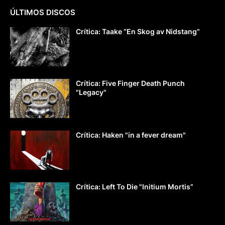
ÚLTIMOS DISCOS
Crítica: Taake “En Skog av Nidstang”
Crítica: Five Finger Death Punch
"Legacy"
Crítica: Haken "in a fever dream"
Crítica: Left To Die "Initium Mortis”