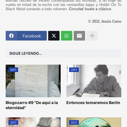
eternas noches de verano contemplando las estrellas, a un viaje de
vuelta en mitad de la noche con las ventanillas bajas y
Holdin' On To
Black Metal
sonando a todo volumen.
Circuital huele a clásico
.
© 2011 Jesús Cano
Facebook
SIGUE LEYENDO...
2011
2011
Blogozarro #9 "De aquí a la
Entonces tomaremos Berlín
eternidad"
2011
2011