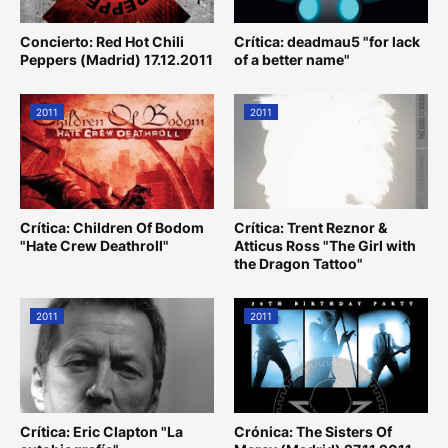
Concierto: Red Hot Chili
Crítica: deadmau5 "for lack
Peppers (Madrid) 17.12.2011
of a better name"
2011
2011
Crítica: Children Of Bodom
Crítica: Trent Reznor &
"Hate Crew Deathroll"
Atticus Ross "The Girl with
the Dragon Tattoo"
2011
2011
Crítica: Eric Clapton "La
Crónica: The Sisters Of