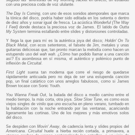
con una preciosa coda de voz ululante.
The Day Is Coming
, con uno de esos sonidos atemporales que marca
la tónica del disco, podría haber sido editada en los setenta o dentro
de diez años y sonar igual de fresca. La acústica
Wonderful (The Way
I Feel)
donde destaca la preciosa voz de James. El latido de
Outta
My System
termina estallando entre slides y distorsiones controladas.
Y llega la que para mí es la auténtica joya del disco;
Holdin' On To
Black Metal
, con ecos setenteros, el falsete de Jim, metales y unas
guitarras deliciosas que, tan pronto marcan la melodía como hacen un
estupendo uso del
wah wah
. ¿Cómo han podido llamar a una canción
así? Es asombrosa en sí misma, el auténtico y polémico punto de
inflexión de
Circuital
.
First Light
suena tan moderna que corre el riesgo de quedarse
rápidamente anticuada pero no deja de ser una estupenda canción
pop, un final catártico con unos arreglos fabulosos, como si James
Brown tocase con Sonic Youth.
You Wanna Freak Ou
t, la balada del disco a medio camino entre el
medio tiempo, la más corta, otra joya.
Slow Slow Tune
, es como esos
viejos singles de vinilo que uno escucha en pleno verano, tumbado en
la habitación con la noche entrando por las ventanas, acariciando
ligeramente las cortinas. Uno de los mejores y más emotivos solos
del disco.
Se despiden con
Movin' Away
, de cadencia lenta y slides propios del
Americana
.
Circuital
huele a hierba recién cortada, a primavera, a