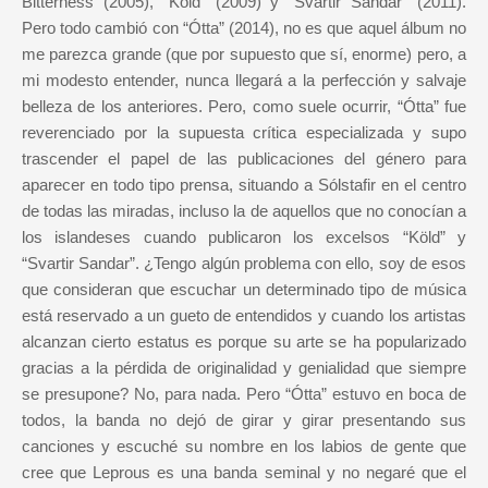
Bitterness (2005), “Köld” (2009) y “Svartir Sandar” (2011).
Pero todo cambió con “Ótta” (2014), no es que aquel álbum no
me parezca grande (que por supuesto que sí, enorme) pero, a
mi modesto entender, nunca llegará a la perfección y salvaje
belleza de los anteriores. Pero, como suele ocurrir, “Ótta” fue
reverenciado por la supuesta crítica especializada y supo
trascender el papel de las publicaciones del género para
aparecer en todo tipo prensa, situando a Sólstafir en el centro
de todas las miradas, incluso la de aquellos que no conocían a
los islandeses cuando publicaron los excelsos “Köld” y
“Svartir Sandar”. ¿Tengo algún problema con ello, soy de esos
que consideran que escuchar un determinado tipo de música
está reservado a un gueto de entendidos y cuando los artistas
alcanzan cierto estatus es porque su arte se ha popularizado
gracias a la pérdida de originalidad y genialidad que siempre
se presupone? No, para nada. Pero “Ótta” estuvo en boca de
todos, la banda no dejó de girar y girar presentando sus
canciones y escuché su nombre en los labios de gente que
cree que Leprous es una banda seminal y no negaré que el