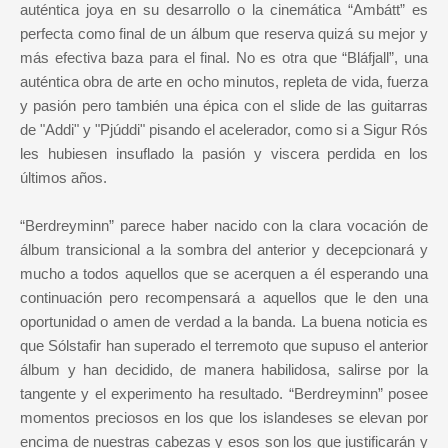
auténtica joya en su desarrollo o la cinemática “Ambátt” es
perfecta como final de un álbum que reserva quizá su mejor y
más efectiva baza para el final. No es otra que “Bláfjall”, una
auténtica obra de arte en ocho minutos, repleta de vida, fuerza
y pasión pero también una épica con el slide de las guitarras
de "Addi" y "Pjúddi" pisando el acelerador, como si a Sigur Rós
les hubiesen insuflado la pasión y viscera perdida en los
últimos años.
“Berdreyminn” parece haber nacido con la clara vocación de
álbum transicional a la sombra del anterior y decepcionará y
mucho a todos aquellos que se acerquen a él esperando una
continuación pero recompensará a aquellos que le den una
oportunidad o amen de verdad a la banda. La buena noticia es
que Sólstafir han superado el terremoto que supuso el anterior
álbum y han decidido, de manera habilidosa, salirse por la
tangente y el experimento ha resultado. “Berdreyminn” posee
momentos preciosos en los que los islandeses se elevan por
encima de nuestras cabezas y esos son los que justificarán y