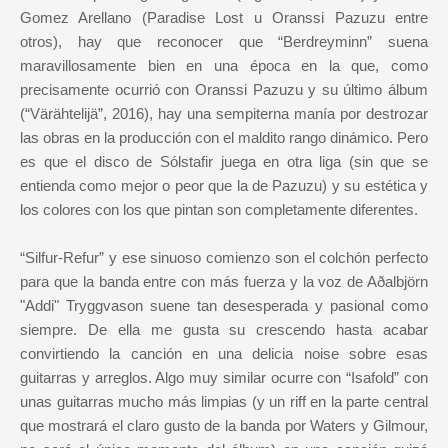
Gomez Arellano (Paradise Lost u Oranssi Pazuzu entre
otros), hay que reconocer que “Berdreyminn” suena
maravillosamente bien en una época en la que, como
precisamente ocurrió con Oranssi Pazuzu y su último álbum
(“Värähtelijä”, 2016), hay una sempiterna manía por destrozar
las obras en la producción con el maldito rango dinámico. Pero
es que el disco de Sólstafir juega en otra liga (sin que se
entienda como mejor o peor que la de Pazuzu) y su estética y
los colores con los que pintan son completamente diferentes.
“Silfur-Refur” y ese sinuoso comienzo son el colchón perfecto
para que la banda entre con más fuerza y la voz de Aðalbjörn
"Addi" Tryggvason suene tan desesperada y pasional como
siempre. De ella me gusta su crescendo hasta acabar
convirtiendo la canción en una delicia noise sobre esas
guitarras y arreglos. Algo muy similar ocurre con “Isafold” con
unas guitarras mucho más limpias (y un riff en la parte central
que mostrará el claro gusto de la banda por Waters y Gilmour,