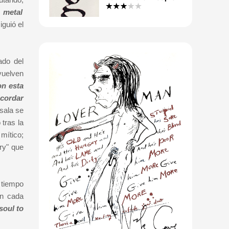
 metal
iguió el
ado del
 vuelven
on esta
ecordar
sala se
tras la
 mítico;
ry" que
 tiempo
en cada
soul to