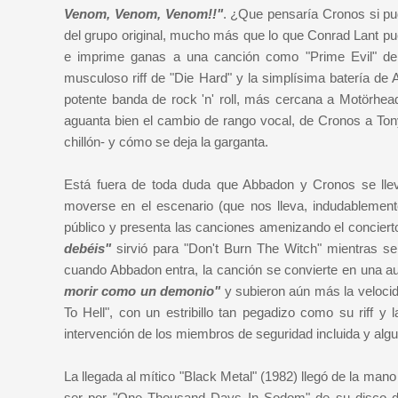
Venom, Venom, Venom!!"
. ¿Que pensaría Cronos si pu
del grupo original, mucho más que lo que Conrad Lant pu
e imprime ganas a una canción como "Prime Evil" del
musculoso riff de "Die Hard" y la simplísima batería de
potente banda de rock 'n' roll, más cercana a Motörhea
aguanta bien el cambio de rango vocal, de Cronos a Ton
chillón- y cómo se deja la garganta.
Está fuera de toda duda que Abbadon y Cronos se llev
moverse en el escenario (que nos lleva, indudablemen
público y presenta las canciones amenizando el conciert
debéis"
sirvió para "Don't Burn The Witch" mientras s
cuando Abbadon entra, la canción se convierte en una aut
morir como un demonio"
y subieron aún más la velocid
To Hell", con un estribillo tan pegadizo como su riff y
intervención de los miembros de seguridad incluida y algu
La llegada al mítico "Black Metal" (1982) llegó de la man
ser por "One Thousand Days In Sodom" de su disco del