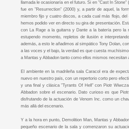
llamada le ocasionaría en el futuro. Si en "Cast In Stone"
fue en "Resurrection" (2000) y, a partir de aquel, la
miembro fijo y cuatro discos, a cada cual más flojo, d
hemos podido ver en directo su gira de presentación. Est
con La Rage a la guitarra y Dante a la batería pero 
estupendo momento, repletos de ilusión e interpretand
además, a esto le añadimos al simpático Tony Dolan, con 
a las voces y el bajo, la verdad es que cuesta muchísi
a Mantas y Abbadon tanto como ellos mismos necesitan a
El ambiente en la madrileña sala Caracol era de expect
nuevo en nuestro país, con un repertorio corto pero efec
y una final y clásica "Tyrants Of Hell" con Piotr Wiwc
Abbadon sobre el escenario. Dato curioso es que Piotr
disfrutando de la actuación de Venom Inc. como un chav
más allá del escenario.
Y a la hora en punto, Demolition Man, Mantas y Abbadon 
pequeño escenario de la sala y comenzaron su actuació