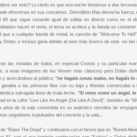
diera ver esto? Lo cierto es que esa noche teníamos a dos terceras
ede ofrecernos en sus conciertos. Demolition Man derrocha fuerza, 
 89 que sigue sonando igual de sólida en directo como en el di
 Abbadon hacen el resto, el tema se acelera y la banda se convierte
d que a cualquier banda de metal, la canción de "Welcome To Hell"
y Dolan, e incluso gana debido al tono más bronco de este -no tan 
an las miradas de todos, en especial Cronos y su particular ma
te, a esas imágenes de los Venom más clásicos) pero Dolan disfr
o y acercándose al público;
"no hagáis cosas malas, no hagáis lo
e ganaba a las primeras filas con su bajo y Mantas comenzaba a t
éntica salvajada llena de mala leche.
"Si vives como un ángel, te
ad en la cafre "Live Like An Angel (Die Like A Devil)", también de "
 la pista de la sala convertida en un auténtico remolino de empujo
nos seguidores expulsados del concierto y la sala...
o de "Raise The Dead" y continuaría con el himno que es "Buried Aliv
 81, con el que también continuarían con "Schizo" y Dolan disfr