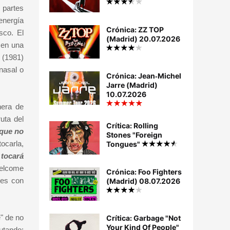
 partes
energía
Crónica: ZZ TOP
sco. El
(Madrid) 20.07.2026
 en una
 (1981)
nasal o
Crónica: Jean‐Michel
Jarre (Madrid)
10.07.2026
nera de
uta del
Crítica: Rolling
 que no
Stones "Foreign
ocarla,
Tongues"
 tocará
Welcome
Crónica: Foo Fighters
nes con
(Madrid) 08.07.2026
e" de no
Crítica: Garbage "Not
Your Kind Of People"
utando;