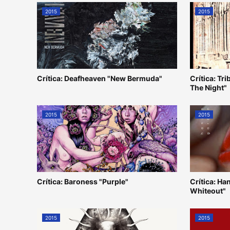
2015
2015
Crítica: Deafheaven "New Bermuda"
Crítica: Tr
The Night"
2015
2015
Crítica: Baroness "Purple"
Crítica: H
Whiteout"
2015
2015