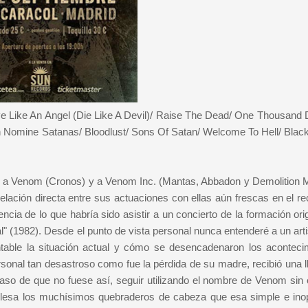
ve Like An Angel (Die Like A Devil)/ Raise The Dead/ One Thousand 
n Nomine Satanas/ Bloodlust/ Sons Of Satan/ Welcome To Hell/ Black
er a Venom (Cronos) y a Venom Inc. (Mantas, Abbadon y Demolition 
ación directa entre sus actuaciones con ellas aún frescas en el re
ncia de lo que habría sido asistir a un concierto de la formación ori
" (1982). Desde el punto de vista personal nunca entenderé a un arti
able la situación actual y cómo se desencadenaron los aconteci
onal tan desastroso como fue la pérdida de su madre, recibió una 
aso de que no fuese así, seguir utilizando el nombre de Venom sin é
inglesa los muchísimos quebraderos de cabeza que esa simple e ino