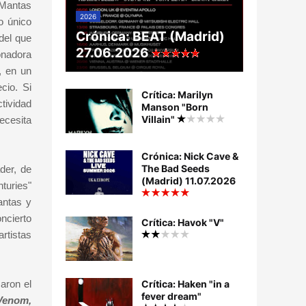
e Mantas
2026
o único
Crónica: BEAT (Madrid)
del que
27.06.2026
onadora
, en un
cio. Si
Crítica: Marilyn
tividad
Manson "Born
Villain"
ecesita
Crónica: Nick Cave &
The Bad Seeds
der, de
(Madrid) 11.07.2026
turies"
antas y
ncierto
Crítica: Havok "V"
rtistas
aron el
Crítica: Haken "in a
fever dream"
Venom,