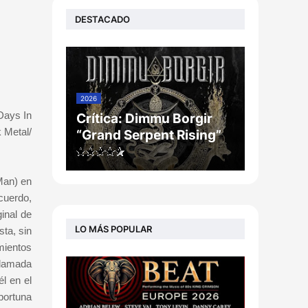
DESTACADO
2026
Days In
Crítica: Dimmu Borgir
 Metal/
“Grand Serpent Rising”
Man) en
cuerdo,
ginal de
LO MÁS POPULAR
sta, sin
mientos
llamada
l en el
portuna