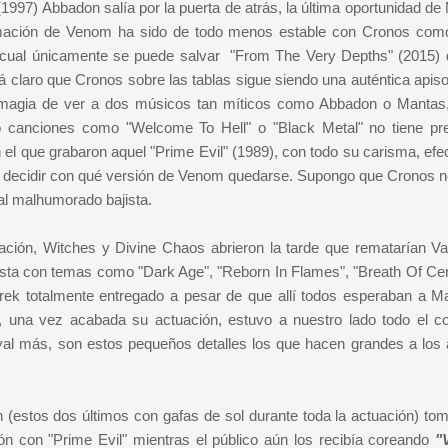
 (1997) Abbadon salía por la puerta de atrás, la última oportunidad d
 formación de Venom ha sido de todo menos estable con Cronos com
el cual únicamente se puede salvar "From The Very Depths" (2015) 
á claro que Cronos sobre las tablas sigue siendo una auténtica apis
la magia de ver a dos músicos tan míticos como Abbadon o Mantas
o canciones como "Welcome To Hell" o "Black Metal" no tiene pre
el que grabaron aquel "Prime Evil" (1989), con todo su carisma, efec
mo decidir con qué versión de Venom quedarse. Supongo que Cronos n
l malhumorado bajista.
ación, Witches y Divine Chaos abrieron la tarde que rematarían Va
tista con temas como "Dark Age", "Reborn In Flames", "Breath Of Cen
zarek totalmente entregado a pesar de que allí todos esperaban a M
, una vez acabada su actuación, estuvo a nuestro lado todo el co
al más, son estos pequeños detalles los que hacen grandes a los a
(estos dos últimos con gafas de sol durante toda la actuación) tom
n con "Prime Evil" mientras el público aún los recibía coreando
"