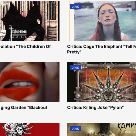
2015
ibulation "The Children Of
Crítica: Cage The Elephant "Tell 
Pretty"
2015
anging Garden "Blackout
Crítica: Killing Joke "Pylon"
2015