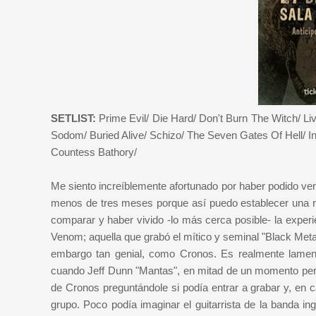
SETLIST:
Prime Evil/ Die Hard/ Don't Burn The Witch/ Li
Sodom/ Buried Alive/ Schizo/ The Seven Gates Of Hell/ I
Countess Bathory/
Me siento increíblemente afortunado por haber podido v
menos de tres meses porque así puedo establecer una rel
comparar y haber vivido -lo más cerca posible- la experie
Venom; aquella que grabó el mítico y seminal "Black Metal
embargo tan genial, como Cronos. Es realmente lament
cuando Jeff Dunn "Mantas", en mitad de un momento pers
de Cronos preguntándole si podía entrar a grabar y, en c
grupo. Poco podía imaginar el guitarrista de la banda 