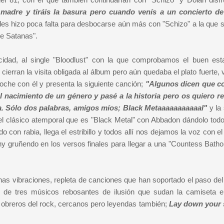
madre y tiráis la basura pero cuando venís a un concierto de
 les hizo poca falta para desbocarse aún más con "Schizo" a la que s
ne Satanas".
cidad, al single "Bloodlust" con la que comprobamos el buen est
 cierran la visita obligada al álbum pero aún quedaba el plato fuerte,
oche con él y presenta la siguiente canción;
"Algunos dicen que c
acimiento de un género y pasé a la historia pero os quiero r
a. Sólo dos palabras, amigos míos; Black Metaaaaaaaaaaal"
y la 
el clásico atemporal que es "Black Metal" con Abbadon dándolo todo 
 con rabia, llega el estribillo y todos allí nos dejamos la voz con el
ny gruñendo en los versos finales para llegar a una "
Countess Batho
enas vibraciones, repleta de canciones que han soportado el paso del
o de tres músicos rebosantes de ilusión que sudan la camiseta 
, obreros del rock, cercanos pero leyendas también;
Lay down your 