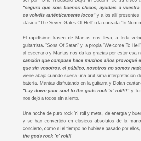
"seguro que sois buenos chicos, ayudáis a vuestra 
os volvéis auténticamente locos"
y a los allí presentes
clásico "The Seven Gates Of Hell" o la coreada "In Nomi
El rapidísimo fraseo de Mantas nos lleva, a toda velo
guitarrista. "Sons Of Satan" y la propia "Welcome To Hell"
al escenario y Mantas nos da las gracias por estar esa n
canción que compuse hace muchos años provoqué el n
que sin vosotros, el público, nosotros no somos nad
viene abajo cuando suena una brutísima interpretación d
batería, Mantas disfrutando en la guitarra y Dolan cantando
"Lay down your soul to the gods rock 'n' roll!!!"
y To
nos dejó a todos sin aliento.
Una noche de puro rock 'n' roll y metal, de energía y bu
y se han convertido en clásicos absolutos de la man
concierto, como si el tiempo no hubiese pasado por ellos
the gods rock `n' roll!!