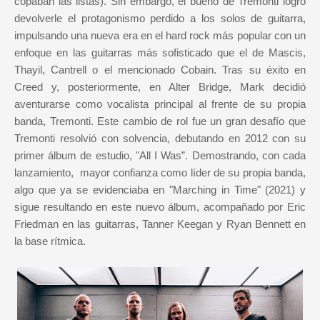
copaban las listas). Sin embargo, el bueno de Tremonti logró
devolverle el protagonismo perdido a los solos de guitarra,
impulsando una nueva era en el hard rock más popular con un
enfoque en las guitarras más sofisticado que el de Mascis,
Thayil, Cantrell o el mencionado Cobain. Tras su éxito en
Creed y, posteriormente, en Alter Bridge, Mark decidió
aventurarse como vocalista principal al frente de su propia
banda, Tremonti. Este cambio de rol fue un gran desafío que
Tremonti resolvió con solvencia, debutando en 2012 con su
primer álbum de estudio, "All I Was”. Demostrando, con cada
lanzamiento, mayor confianza como líder de su propia banda,
algo que ya se evidenciaba en "Marching in Time" (2021) y
sigue resultando en este nuevo álbum, acompañado por Eric
Friedman en las guitarras, Tanner Keegan y Ryan Bennett en
la base rítmica.