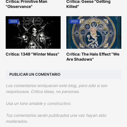
Crítica: Primitive Man
Crítica: Geese "Getting
"Observance"
Killed"
2025
2025
Crítica: 1349 "Winter Mass"
Crítica: The Halo Effect "We
Are Shadows"
PUBLICAR UN COMENTARIO
Los comentarios enriquecen este blog, pero sólo si son
respetuosos. Critica ideas, no personas.
Usa un tono amable y constructivo.
Tus comentarios serán publicados una vez hayan sido
moderados.