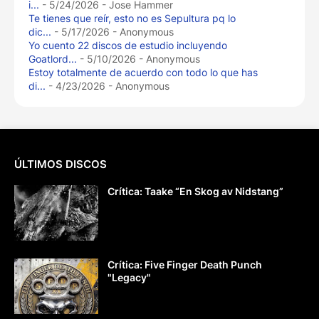
i...
- 5/24/2026
- Jose Hammer
Te tienes que reír, esto no es Sepultura pq lo
dic...
- 5/17/2026
- Anonymous
Yo cuento 22 discos de estudio incluyendo
Goatlord...
- 5/10/2026
- Anonymous
Estoy totalmente de acuerdo con todo lo que has
di...
- 4/23/2026
- Anonymous
ÚLTIMOS DISCOS
Crítica: Taake “En Skog av Nidstang”
Crítica: Five Finger Death Punch
"Legacy"