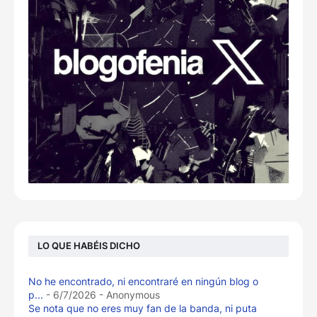
LO QUE HABÉIS DICHO
No he encontrado, ni encontraré en ningún blog o
p...
- 6/7/2026
- Anonymous
Se nota que no eres muy fan de la banda, ni puta