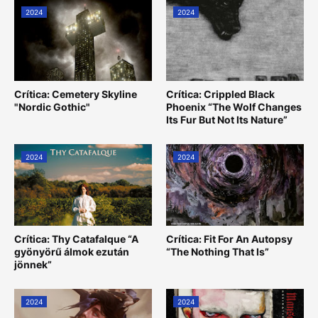
2024
2024
Crítica: Cemetery Skyline
Crítica: Crippled Black
"Nordic Gothic"
Phoenix “The Wolf Changes
Its Fur But Not Its Nature”
2024
2024
Crítica: Thy Catafalque “A
Crítica: Fit For An Autopsy
gyönyörű álmok ezután
“The Nothing That Is”
jönnek”
2024
2024