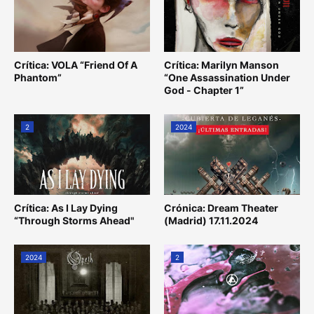
Crítica: VOLA “Friend Of A
Crítica: Marilyn Manson
Phantom”
“One Assassination Under
God - Chapter 1”
2
2024
Crítica: As I Lay Dying
Crónica: Dream Theater
“Through Storms Ahead"
(Madrid) 17.11.2024
2024
2