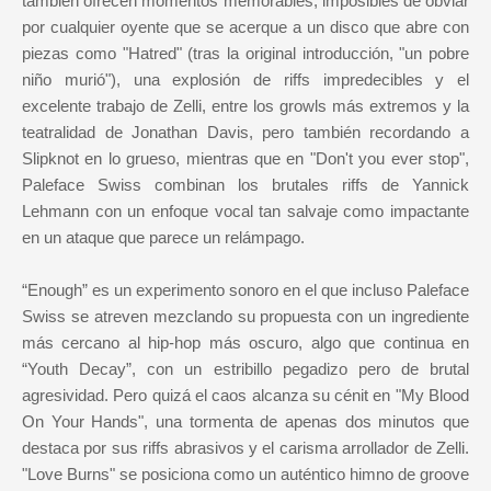
también ofrecen momentos memorables, imposibles de obviar
por cualquier oyente que se acerque a un disco que abre con
piezas como "Hatred" (tras la original introducción, "un pobre
niño murió"), una explosión de riffs impredecibles y el
excelente trabajo de Zelli, entre los growls más extremos y la
teatralidad de Jonathan Davis, pero también recordando a
Slipknot en lo grueso, mientras que en "Don't you ever stop",
Paleface Swiss combinan los brutales riffs de Yannick
Lehmann con un enfoque vocal tan salvaje como impactante
en un ataque que parece un relámpago.
“Enough” es un experimento sonoro en el que incluso Paleface
Swiss se atreven mezclando su propuesta con un ingrediente
más cercano al hip-hop más oscuro, algo que continua en
“Youth Decay”, con un estribillo pegadizo pero de brutal
agresividad. Pero quizá el caos alcanza su cénit en "My Blood
On Your Hands", una tormenta de apenas dos minutos que
destaca por sus riffs abrasivos y el carisma arrollador de Zelli.
"Love Burns" se posiciona como un auténtico himno de groove