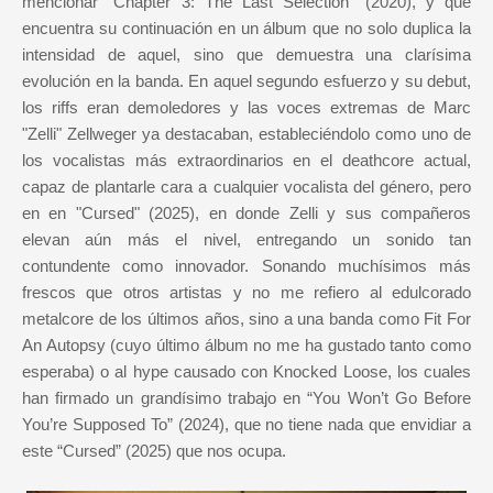
mencionar “Chapter 3: The Last Selection” (2020), y que
encuentra su continuación en un álbum que no solo duplica la
intensidad de aquel, sino que demuestra una clarísima
evolución en la banda. En aquel segundo esfuerzo y su debut,
los riffs eran demoledores y las voces extremas de Marc
"Zelli" Zellweger ya destacaban, estableciéndolo como uno de
los vocalistas más extraordinarios en el deathcore actual,
capaz de plantarle cara a cualquier vocalista del género, pero
en en "Cursed" (2025), en donde Zelli y sus compañeros
elevan aún más el nivel, entregando un sonido tan
contundente como innovador. Sonando muchísimos más
frescos que otros artistas y no me refiero al edulcorado
metalcore de los últimos años, sino a una banda como Fit For
An Autopsy (cuyo último álbum no me ha gustado tanto como
esperaba) o al hype causado con Knocked Loose, los cuales
han firmado un grandísimo trabajo en “You Won’t Go Before
You’re Supposed To” (2024), que no tiene nada que envidiar a
este “Cursed” (2025) que nos ocupa.