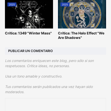
2025
2025
Crítica: 1349 "Winter Mass"
Crítica: The Halo Effect "We
Are Shadows"
PUBLICAR UN COMENTARIO
Los comentarios enriquecen este blog, pero sólo si son
respetuosos. Critica ideas, no personas.
Usa un tono amable y constructivo.
Tus comentarios serán publicados una vez hayan sido
moderados.