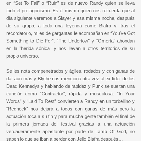
en “Set To Fail” o “Ruin” es de nuevo Randy quien se lleva
todo el protagonismo. Es él mismo quien nos recuerda que al
día siguiente veremos a Slayer y esa misma noche, después
de su grupo, a toda una leyenda como Biafra y, tras el
recordatorio, miles de gargantas le acompañan en “You've Got
Something to Die For”, “The Undertow” y “Omerta” ahondan
en la "herida sónica" y nos llevan a otros territorios de su
propio universo.
Se les nota compenetrados y ágiles, rodados y con ganas de
dar aún más y Blythe nos menciona otra vez al ex-líder de los
Dead Kennedys y hablando de rapidez y Punk se sueltan una
canción como “Contractor”, rápida y musculosa. “In Your
Words” y “Laid To Rest” convierten a Randy en un torbellino y
“Redneck” nos dejará a todos con ganas de más pero la
actuación toca a su fin y para mucha gente también el final de
la primera jornada del festival gracias a una actuación
verdaderamente aplastante por parte de Lamb Of God, no
saben lo que se iban a perder con Jello Biafra después…