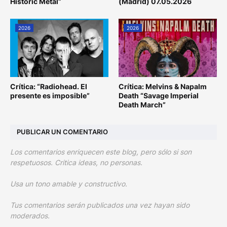
Historic Metal”
(Madrid) 07.05.2026
2026
2026
Crítica: “Radiohead. El
Crítica: Melvins & Napalm
presente es imposible”
Death “Savage Imperial
Death March”
PUBLICAR UN COMENTARIO
Los comentarios enriquecen este blog, pero sólo si son
respetuosos. Critica ideas, no personas.
Usa un tono amable y constructivo.
Tus comentarios serán publicados una vez hayan sido
moderados.